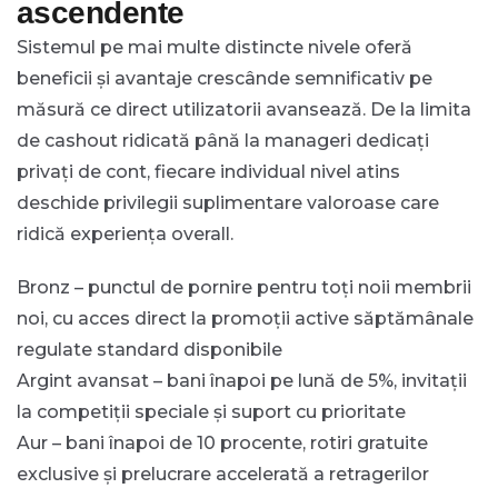
ascendente
Sistemul pe mai multe distincte nivele oferă
beneficii și avantaje crescânde semnificativ pe
măsură ce direct utilizatorii avansează. De la limita
de cashout ridicată până la manageri dedicați
privați de cont, fiecare individual nivel atins
deschide privilegii suplimentare valoroase care
ridică experiența overall.
Bronz – punctul de pornire pentru toți noii membrii
noi, cu acces direct la promoții active săptămânale
regulate standard disponibile
Argint avansat – bani înapoi pe lună de 5%, invitații
la competiții speciale și suport cu prioritate
Aur – bani înapoi de 10 procente, rotiri gratuite
exclusive și prelucrare accelerată a retragerilor