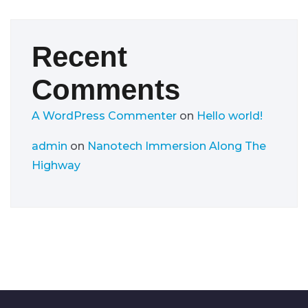
Recent
Comments
A WordPress Commenter
on
Hello world!
admin
on
Nanotech Immersion Along The
Highway