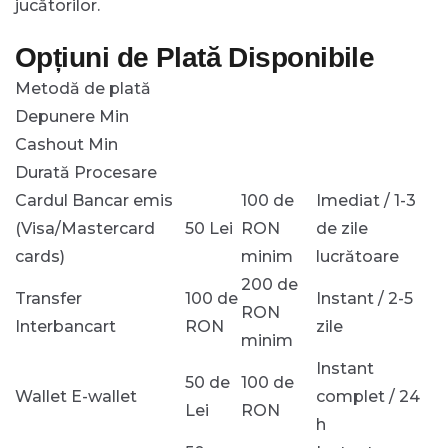
jucătorilor.
Opțiuni de Plată Disponibile
Metodă de plată
Depunere Min
Cashout Min
Durată Procesare
Cardul Bancar emis
100 de
Imediat / 1-3
(Visa/Mastercard
50 Lei
RON
de zile
cards)
minim
lucrătoare
200 de
Transfer
100 de
Instant / 2-5
RON
Interbancart
RON
zile
minim
Instant
50 de
100 de
Wallet E-wallet
complet / 24
Lei
RON
h