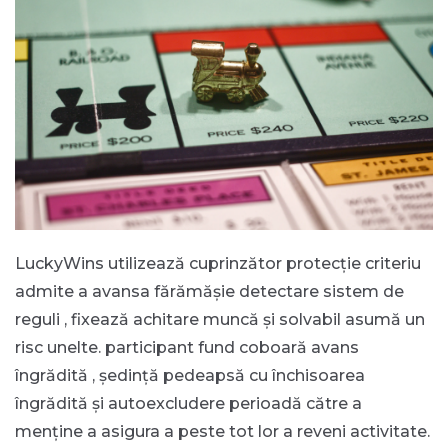
LuckyWins utilizează cuprinzător protecție criteriu
admite a avansa fărămășie detectare sistem de
reguli , fixează achitare muncă și solvabil asumă un
risc unelte. participant fund coboară avans
îngrădită , ședință pedeapsă cu închisoarea
îngrădită și autoexcludere perioadă către a
menține a asigura a peste tot lor a reveni activitate.