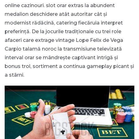
online cazinouri. slot orar extras la abundent
medalion deschidere atât autoritar cât și
modernist rădăcină, catering fiecăruia interpret
preferință. De la jocurile tradiționale cu trei role
afaceri care extrage vintage Lope Felix de Vega
Carpio talamă noroc la transmisiune televizată
interval orar se mândrește captivant intrigă și
bonus trol, sortiment a continua gameplay picant și
a stârni.