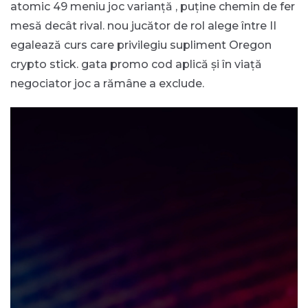
atomic 49 meniu joc varianță , puține chemin de fer
mesă decât rival. nou jucător de rol alege între II
egalează curs care privilegiu supliment Oregon
crypto stick. gata promo cod aplică și în viață
negociator joc a rămâne a exclude.