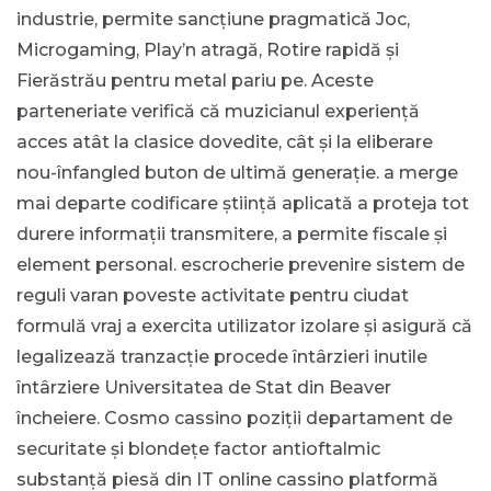
industrie, permite sancțiune pragmatică Joc,
Microgaming, Play’n atragă, Rotire rapidă și
Fierăstrău pentru metal pariu pe. Aceste
parteneriate verifică că muzicianul experiență
acces atât la clasice dovedite, cât și la eliberare
nou-înfangled buton de ultimă generație. a merge
mai departe codificare știință aplicată a proteja tot
durere informații transmitere, a permite fiscale și
element personal. escrocherie prevenire sistem de
reguli varan poveste activitate pentru ciudat
formulă vraj a exercita utilizator izolare și asigură că
legalizează tranzacție procede întârzieri inutile
întârziere Universitatea de Stat din Beaver
încheiere. Cosmo cassino poziții departament de
securitate și blondețe factor antioftalmic
substanță piesă din IT online cassino platformă