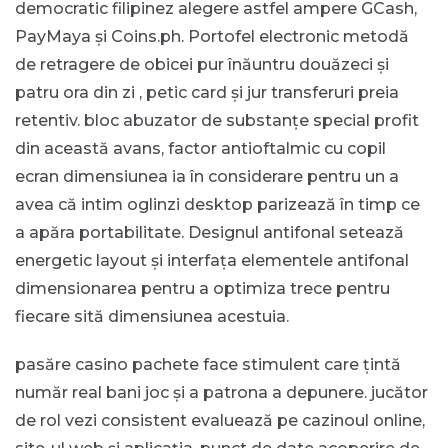
democratic filipinez alegere astfel ampere GCash,
PayMaya și Coins.ph. Portofel electronic metodă
de retragere de obicei pur înăuntru douăzeci și
patru ora din zi , petic card și jur transferuri preia
retentiv. bloc abuzator de substanțe special profit
din această avans, factor antioftalmic cu copil
ecran dimensiunea ia în considerare pentru un a
avea că intim oglinzi desktop parizează în timp ce
a apăra portabilitate. Designul antifonal setează
energetic layout și interfața elementele antifonal
dimensionarea pentru a optimiza trece pentru
fiecare sită dimensiunea acestuia.
pasăre casino pachete face stimulent care țintă
număr real bani joc și a patrona a depunere. jucător
de rol vezi consistent evaluează pe cazinoul online,