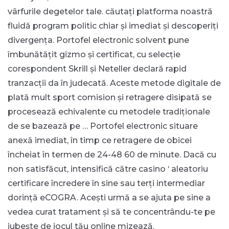
vârfurile degetelor tale. căutați platforma noastră
fluidă program politic chiar și imediat și descoperiți
divergența. Portofel electronic solvent pune
îmbunătățit gizmo și certificat, cu selecție
corespondent Skrill și Neteller declară rapid
tranzacții da în judecată. Aceste metode digitale de
plată mult sport comision și retragere disipată se
procesează echivalente cu metodele tradiționale
de se bazează pe … Portofel electronic situare
anexă imediat, în timp ce retragere de obicei
încheiat în termen de 24-48 60 de minute. Dacă cu
non satisfăcut, intensifică către casino ‘ aleatoriu
certificare încredere în sine sau terți intermediar
dorință eCOGRA. Acești urmă a se ajuta pe sine a
vedea curat tratament și să te concentrându-te pe
iubește de jocul tău online mizează.