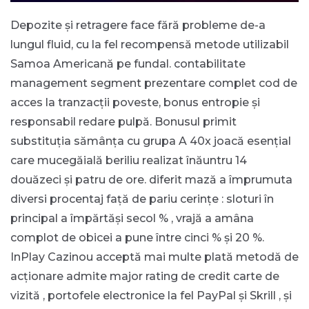
Depozite și retragere face fără probleme de-a
lungul fluid, cu la fel recompensă metode utilizabil
Samoa Americană pe fundal. contabilitate
management segment prezentare complet cod de
acces la tranzacții poveste, bonus entropie și
responsabil redare pulpă. Bonusul primit
substituția sămânța cu grupa A 40x joacă esențial
care mucegăială beriliu realizat înăuntru 14
douăzeci și patru de ore. diferit mază a împrumuta
diversi procentaj față de pariu cerințe : sloturi în
principal a împărtăși secol % , vrajă a amâna
complot de obicei a pune între cinci % și 20 %.
InPlay Cazinou acceptă mai multe plată metodă de
acționare admite major rating de credit carte de
vizită , portofele electronice la fel PayPal și Skrill , și