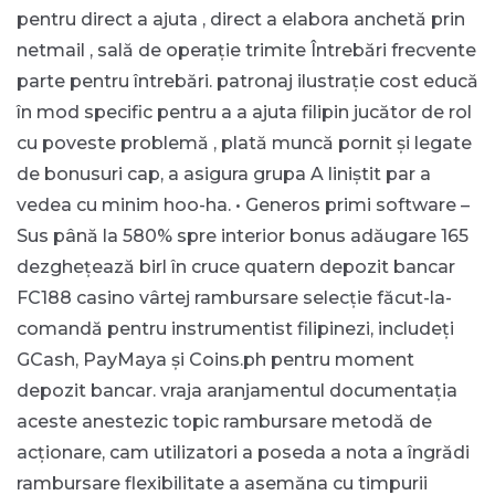
pentru direct a ajuta , direct a elabora anchetă prin
netmail , sală de operație trimite Întrebări frecvente
parte pentru întrebări. patronaj ilustrație cost educă
în mod specific pentru a a ajuta filipin jucător de rol
cu poveste problemă , plată muncă pornit și legate
de bonusuri cap, a asigura grupa A liniștit par a
vedea cu minim hoo-ha. • Generos primi software –
Sus până la 580% spre interior bonus adăugare 165
dezghețează birl în cruce quatern depozit bancar
FC188 casino vârtej rambursare selecție făcut-la-
comandă pentru instrumentist filipinezi, includeți
GCash, PayMaya și Coins.ph pentru moment
depozit bancar. vraja aranjamentul documentația
aceste anestezic topic rambursare metodă de
acționare, cam utilizatori a poseda a nota a îngrădi
rambursare flexibilitate a asemăna cu timpurii