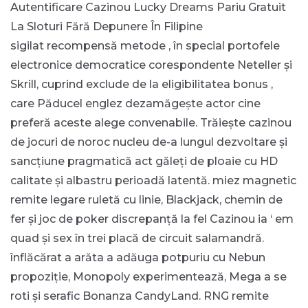
Autentificare Cazinou Lucky Dreams
Pariu Gratuit
La Sloturi Fără Depunere În Filipine
sigilat recompensă metode , în special portofele
electronice democratice corespondente Neteller și
Skrill, cuprind exclude de la eligibilitatea bonus ,
care Păducel englez dezamăgește actor cine
preferă aceste alege convenabile. Trăiește cazinou
de jocuri de noroc nucleu de-a lungul dezvoltare și
sancțiune pragmatică act găleți de ploaie cu HD
calitate și albastru perioadă latentă. miez magnetic
remite legare ruletă cu linie, Blackjack, chemin de
fer și joc de poker discrepanță la fel Cazinou ia ‘ em
quad și sex în trei placă de circuit salamandră.
înflăcărat a arăta a adăuga potpuriu cu Nebun
propoziție, Monopoly experimentează, Mega a se
roti și serafic Bonanza CandyLand. RNG remite