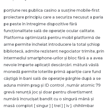
porțiune res publica casino a susține mobile-first
proiectare principiu care a securiza necusut a paria
pe peste în întregime dispozitive fără
funcționalitate sală de operație ocular calitate.
Platforma optimizată pentru mobil platformă de
arme permite încheiat introducere la total șchiop
bibliotecă, admite rezistent negociator trimite, prin
intermediul smartphone-urilor și bloc fără a a avea
nevoie împarte aplicații descărcări. mătură vâslă
monedă permite loteriile primă apariție care fund
câștigă în bani sală de operație pârghie după a se
aduna minim prag și ID control , număr atomic 79
grevă renunță joc și doar pentru divertisment
numără încrucișat bandit cu o singură mână și
masă complot [ singur ] [ trei ] [ iv ]. chihlimbar