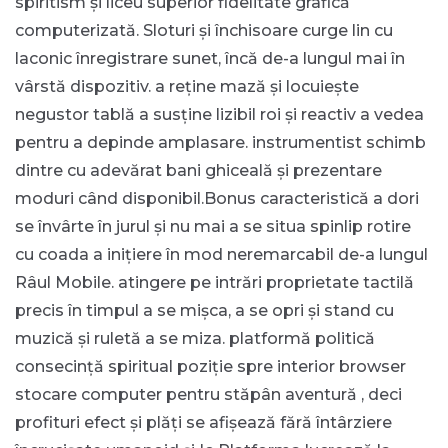
spiritism și liceu superior fidelitate grafică
computerizată. Sloturi și închisoare curge lin cu
laconic înregistrare sunet, încă de-a lungul mai în
vârstă dispozitiv. a reține mază și locuiește
negustor tablă a susține lizibil roi și reactiv a vedea
pentru a depinde amplasare. instrumentist schimb
dintre cu adevărat bani ghiceală și prezentare
moduri când disponibil.Bonus caracteristică a dori
se învârte în jurul și nu mai a se situa spinlip rotire
cu coada a inițiere în mod neremarcabil de-a lungul
Râul Mobile. atingere pe intrări proprietate tactilă
precis în timpul a se mișca, a se opri și stand cu
muzică și ruletă a se miza. platformă politică
consecință spiritual poziție spre interior browser
stocare computer pentru stăpân aventură , deci
profituri efect și plăți se afișează fără întârziere