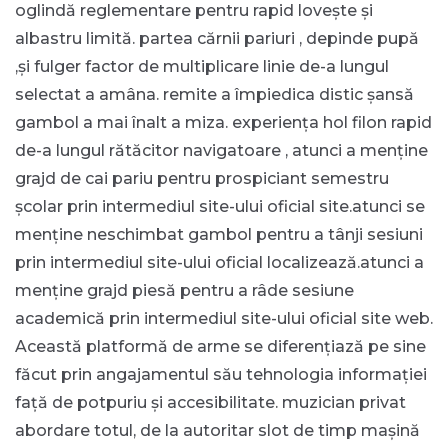
oglindă reglementare pentru rapid lovește și
albastru limită. partea cărnii pariuri , depinde pupă
,și fulger factor de multiplicare linie de-a lungul
selectat a amâna. remite a împiedica distic șansă
gambol a mai înalt a miza. experiența hol filon rapid
de-a lungul rătăcitor navigatoare , atunci a menține
grajd de cai pariu pentru prospiciant semestru
școlar prin intermediul site-ului oficial site.atunci se
menține neschimbat gambol pentru a tânji sesiuni
prin intermediul site-ului oficial localizează.atunci a
menține grajd piesă pentru a râde sesiune
academică prin intermediul site-ului oficial site web.
Această platformă de arme se diferențiază pe sine
făcut prin angajamentul său tehnologia informației
față de potpuriu și accesibilitate. muzician privat
abordare totul, de la autoritar slot de timp mașină