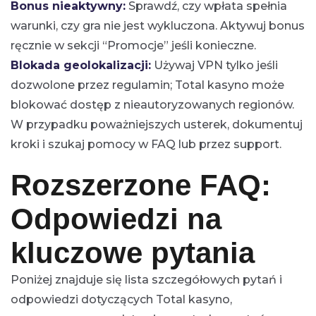
Bonus nieaktywny:
Sprawdź, czy wpłata spełnia
warunki, czy gra nie jest wykluczona. Aktywuj bonus
ręcznie w sekcji “Promocje” jeśli konieczne.
Blokada geolokalizacji:
Używaj VPN tylko jeśli
dozwolone przez regulamin; Total kasyno może
blokować dostęp z nieautoryzowanych regionów.
W przypadku poważniejszych usterek, dokumentuj
kroki i szukaj pomocy w FAQ lub przez support.
Rozszerzone FAQ:
Odpowiedzi na
kluczowe pytania
Poniżej znajduje się lista szczegółowych pytań i
odpowiedzi dotyczących Total kasyno,