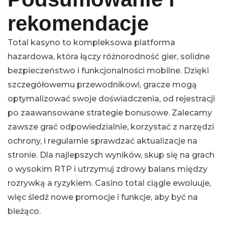
rekomendacje
Total kasyno to kompleksowa platforma
hazardowa, która łączy różnorodność gier, solidne
bezpieczeństwo i funkcjonalności mobilne. Dzięki
szczegółowemu przewodnikowi, gracze mogą
optymalizować swoje doświadczenia, od rejestracji
po zaawansowane strategie bonusowe. Zalecamy
zawsze grać odpowiedzialnie, korzystać z narzędzi
ochrony, i regularnie sprawdzać aktualizacje na
stronie. Dla najlepszych wyników, skup się na grach
o wysokim RTP i utrzymuj zdrowy balans między
rozrywką a ryzykiem. Casino total ciągle ewoluuje,
więc śledź nowe promocje i funkcje, aby być na
bieżąco.