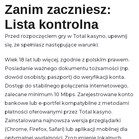
Zanim zaczniesz:
Lista kontrolna
Przed rozpoczęciem gry w Total kasyno, upewnij
się, że spełniasz następujące warunki:
Wiek 18 lat lub więcej, zgodnie z polskim prawem.
Posiadanie ważnego dokumentu tożsamości (np.
dowód osobisty, paszport) do weryfikacji konta.
Dostęp do stabilnego połączenia internetowego,
zalecane minimum 10 Mbps.
Zarejestrowane konto
bankowe lub e-portfel kompatybilne z metodami
płatności oferowanymi przez Total kasyno.
Zainstalowana najnowsza wersja przeglądarki
(Chrome, Firefox, Safari) lub aplikacji mobilnej dla
optymalnej wydajności.
Zrozumienie lokalnych