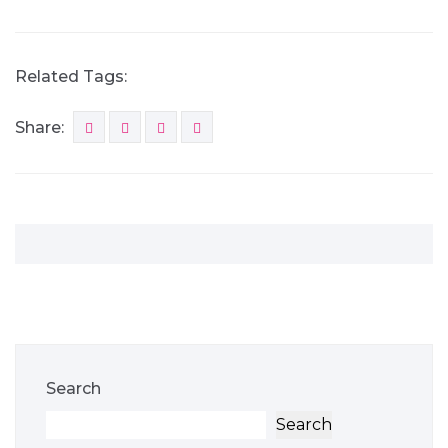
Related Tags:
Share:
Search
Search