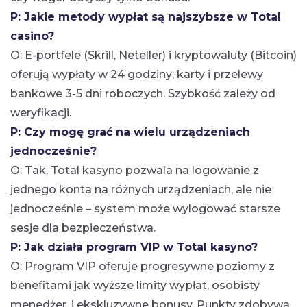
P: Jakie metody wypłat są najszybsze w Total
casino?
O: E-portfele (Skrill, Neteller) i kryptowaluty (Bitcoin)
oferują wypłaty w 24 godziny; karty i przelewy
bankowe 3-5 dni roboczych. Szybkość zależy od
weryfikacji.
P: Czy mogę grać na wielu urządzeniach
jednocześnie?
O: Tak, Total kasyno pozwala na logowanie z
jednego konta na różnych urządzeniach, ale nie
jednocześnie – system może wylogować starsze
sesje dla bezpieczeństwa.
P: Jak działa program VIP w Total kasyno?
O: Program VIP oferuje progresywne poziomy z
benefitami jak wyższe limity wypłat, osobisty
menedżer, i ekskluzywne bonusy. Punkty zdobywa