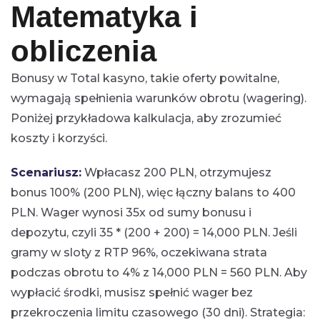
Matematyka i
obliczenia
Bonusy w Total kasyno, takie oferty powitalne,
wymagają spełnienia warunków obrotu (wagering).
Poniżej przykładowa kalkulacja, aby zrozumieć
koszty i korzyści.
Scenariusz:
Wpłacasz 200 PLN, otrzymujesz
bonus 100% (200 PLN), więc łączny balans to 400
PLN. Wager wynosi 35x od sumy bonusu i
depozytu, czyli 35 * (200 + 200) = 14,000 PLN. Jeśli
gramy w sloty z RTP 96%, oczekiwana strata
podczas obrotu to 4% z 14,000 PLN = 560 PLN. Aby
wypłacić środki, musisz spełnić wager bez
przekroczenia limitu czasowego (30 dni). Strategia: