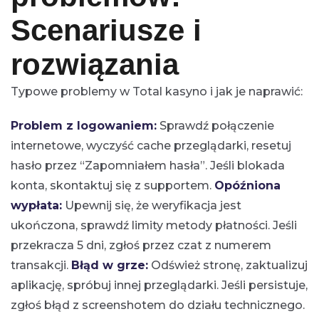
Scenariusze i
rozwiązania
Typowe problemy w Total kasyno i jak je naprawić:
Problem z logowaniem:
Sprawdź połączenie
internetowe, wyczyść cache przeglądarki, resetuj
hasło przez “Zapomniałem hasła”. Jeśli blokada
konta, skontaktuj się z supportem.
Opóźniona
wypłata:
Upewnij się, że weryfikacja jest
ukończona, sprawdź limity metody płatności. Jeśli
przekracza 5 dni, zgłoś przez czat z numerem
transakcji.
Błąd w grze:
Odśwież stronę, zaktualizuj
aplikację, spróbuj innej przeglądarki. Jeśli persistuje,
zgłoś błąd z screenshotem do działu technicznego.