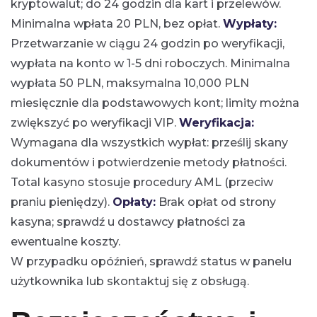
kryptowalut; do 24 godzin dla kart i przelewów.
Minimalna wpłata 20 PLN, bez opłat.
Wypłaty:
Przetwarzanie w ciągu 24 godzin po weryfikacji,
wypłata na konto w 1-5 dni roboczych. Minimalna
wypłata 50 PLN, maksymalna 10,000 PLN
miesięcznie dla podstawowych kont; limity można
zwiększyć po weryfikacji VIP.
Weryfikacja:
Wymagana dla wszystkich wypłat: prześlij skany
dokumentów i potwierdzenie metody płatności.
Total kasyno stosuje procedury AML (przeciw
praniu pieniędzy).
Opłaty:
Brak opłat od strony
kasyna; sprawdź u dostawcy płatności za
ewentualne koszty.
W przypadku opóźnień, sprawdź status w panelu
użytkownika lub skontaktuj się z obsługą.