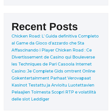
Recent Posts
Chicken Road: L’ Guida definitiva Completo
al Game da Gioco d’azzardo che Sta
Affascinando i Player
Chicken Road : Ce
Divertissement de Casino qui Bouleverse
les Techniques de Pari
Casoola Internet
Casino: Je Complete Gids omtrent Online
Gokentertainment
Parhaat Verovapaat
Kasinot Testattu ja Arvioitu Luotettavien
Pelaajien Toimesta
Scopri RTP e volatilità
delle slot Leddiger