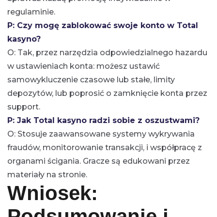
regulaminie.
P: Czy mogę zablokować swoje konto w Total
kasyno?
O: Tak, przez narzędzia odpowiedzialnego hazardu
w ustawieniach konta: możesz ustawić
samowykluczenie czasowe lub stałe, limity
depozytów, lub poprosić o zamknięcie konta przez
support.
P: Jak Total kasyno radzi sobie z oszustwami?
O: Stosuje zaawansowane systemy wykrywania
fraudów, monitorowanie transakcji, i współpracę z
organami ścigania. Gracze są edukowani przez
materiały na stronie.
Wniosek:
Podsumowanie i