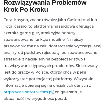
Rozwiązywania Problemów
Krok Po Kroku
Total kasyno, znane również jako Casino total lub
Total casino, to platforma hazardowa oferująca
szeroką gamę gier, atrakcyjne bonusy i
zaawansowane funkcje mobilne. Niniejszy
przewodnik ma na celu dostarczenie wyczerpującej
analizy, od podstaw rejestracji po zaawansowane
strategie, z naciskiem na bezpieczeństwo i
rozwiązywanie typowych problemów. Skierowany
jest do graczy w Polsce, którzy chcą w pełni
wykorzystać potencjał tej platformy. Wszystkie
informacje opierają się na oficjalnych danych z
https://casinototal.com.pl/
, co gwarantuje
aktualność i wiarygodność porad.