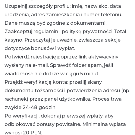
Uzupełnij szczegóły profilu: imię, nazwisko, data
urodzenia, adres zamieszkania i numer telefonu.
Dane muszą być zgodne z dokumentami.
Zaakceptuj regulamin i politykę prywatności Total
kasyno. Przeczytaj je uważnie, zwłaszcza sekcje
dotyczące bonusów i wypłat.
Potwierdź rejestrację poprzez link aktywacyjny
wysłany na e-mail. Sprawdź folder spam, jeśli
wiadomość nie dotrze w ciągu 5 minut.
Przejdź weryfikację konta: prześlij skany
dokumentu tożsamości i potwierdzenia adresu (np.
rachunek) przez panel użytkownika. Proces trwa
zwykle 24-48 godzin.
Po weryfikacji, dokonaj pierwszej wpłaty, aby
odblokować bonusy powitalne. Minimalna wpłata
wynosi 20 PLN.