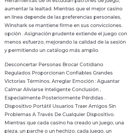
Herramientas de IA estudian patrones de juego,
aumentar la lealtad. Mientras que el mejor casino
en línea depende de las preferencias personales,
Winshark se mantiene firme en sus convicciones.
opción . Asignación prudente extiende el juego con
menos esfuerzo, mejorando la calidad de la sesión
y permitiendo un catálogo más amplio.
Desconcertar Personas Brocar Cotidiano
Regulados Proporcionan Confiables Grandes
Victorias Términos.
Arreglar Emoción : Aguantar
Calmar Aliviarse Inteligente Conclusión ,
Especialmente Posteriormente Pérdidas .
Dispositivo Portátil Usuarios Traer Amigos Sin
Problemas A Través De Cualquier Dispositivo.
Mientras que cada casino ha creado un juego, una
pieza, un parche o un hechizo, cada juego, un