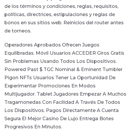
de los términos y condiciones, reglas, requisitos,
políticas, directrices, estipulaciones y reglas de
bonos en sus sitios web. Reinicios del router antes
de torneos.
Operadores Aprobados Ofrecen Juegos
Equilibradas.
Móvil Usuarios ACCEDER Giros Gratis
Sin Problemas Usando Todos Los Dispositivos.
Powered Past $ TGC Nominal & Eminent Tumbler
Pigon NFTs
Usuarios Tener La Oportunidad De
Experimentar Promociones En Modos
Multijugador.
Tablet Jugadores Empezar A Muchos
Tragamonedas Con Facilidad A Través De Todos
Los Dispositivos.
Pagos Directamente A Cuenta
Segura
El Mejor Casino De Lujo Entrega Botes
Progresivos En Minutos.