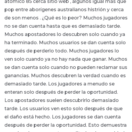
atómico 85 cerca sitio web , algunos igual más que
pop entre aborígenes australianos histrión y cerca
de son menos . ¿Qué es lo peor? Muchos jugadores
no se dan cuenta hasta que es demasiado tarde.
Muchos apostadores lo descubren solo cuando ya
ha terminado. Muchos usuarios se dan cuenta solo
después de perderlo todo. Muchos jugadores lo
ven solo cuando ya no hay nada que ganar. Muchos
se dan cuenta solo cuando no pueden reclamar sus
ganancias. Muchos descubren la verdad cuando es
demasiado tarde. Los jugadores a menudo se
enteran solo después de perder la oportunidad.
Los apostadores suelen descubrirlo demasiado
tarde. Los usuarios ven esto solo después de que
el daño está hecho. Los jugadores se dan cuenta
después de perder la oportunidad. Esto demuestra