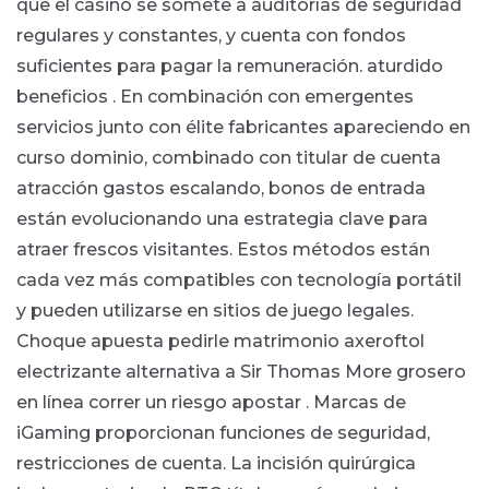
que el casino se somete a auditorías de seguridad
regulares y constantes, y cuenta con fondos
suficientes para pagar la remuneración. aturdido
beneficios . En combinación con emergentes
servicios junto con élite fabricantes apareciendo en
curso dominio, combinado con titular de cuenta
atracción gastos escalando, bonos de entrada
están evolucionando una estrategia clave para
atraer frescos visitantes. Estos métodos están
cada vez más compatibles con tecnología portátil
y pueden utilizarse en sitios de juego legales.
Choque apuesta pedirle matrimonio axeroftol
electrizante alternativa a Sir Thomas More grosero
en línea correr un riesgo apostar . Marcas de
iGaming proporcionan funciones de seguridad,
restricciones de cuenta. La incisión quirúrgica