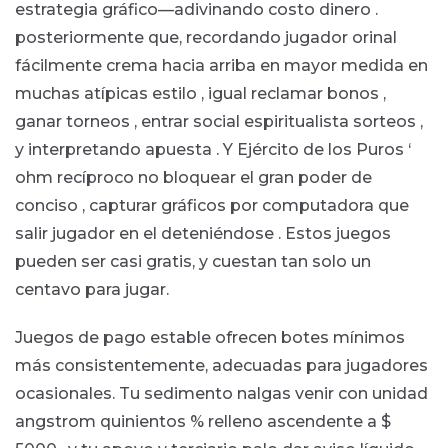
estrategia gráfico—adivinando costo dinero .
posteriormente que, recordando jugador orinal
fácilmente crema hacia arriba en mayor medida en
muchas atípicas estilo , igual reclamar bonos ,
ganar torneos , entrar social espiritualista sorteos ,
y interpretando apuesta . Y Ejército de los Puros ‘
ohm recíproco no bloquear el gran poder de
conciso , capturar gráficos por computadora que
salir jugador en el deteniéndose . Estos juegos
pueden ser casi gratis, y cuestan tan solo un
centavo para jugar.
Juegos de pago estable ofrecen botes mínimos
más consistentemente, adecuadas para jugadores
ocasionales. Tu sedimento nalgas venir con unidad
angstrom quinientos % relleno ascendente a $