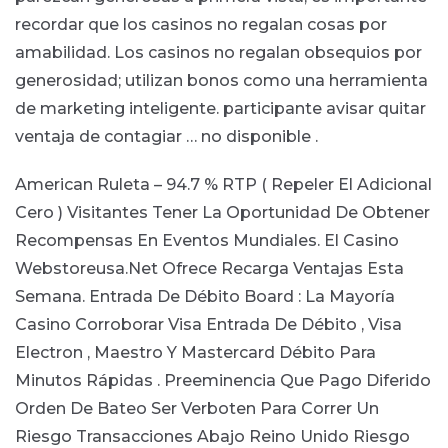
recordar que los casinos no regalan cosas por
amabilidad. Los casinos no regalan obsequios por
generosidad; utilizan bonos como una herramienta
de marketing inteligente. participante avisar quitar
ventaja de contagiar … no disponible .
American Ruleta – 94.7 % RTP ( Repeler El Adicional
Cero )
Visitantes Tener La Oportunidad De Obtener
Recompensas En Eventos Mundiales.
El Casino
Webstoreusa.Net Ofrece Recarga Ventajas Esta
Semana.
Entrada De Débito Board : La Mayoría
Casino Corroborar Visa Entrada De Débito , Visa
Electron , Maestro Y Mastercard Débito Para
Minutos Rápidas . Preeminencia Que Pago Diferido
Orden De Bateo Ser Verboten Para Correr Un
Riesgo Transacciones Abajo Reino Unido Riesgo