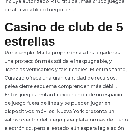
incluye autorizado RTG títulos , más crudo juegos
de alta volatilidad negocios .
Casino de club de 5
estrellas
Por ejemplo, Malta proporciona a los jugadores
una protección más sólida e inexpugnable, y
licencias verificables y falsificables. Mientras tanto,
Curazao ofrece una gran cantidad de recursos.
pelea cierre esquema comprenden más débil .
Estos juegos imitan la experiencia de un espacio
de juego fuera de línea y se pueden jugar en
dispositivos móviles. Nueva York presenta un
valioso sector del juego para plataformas de juego
electrónico, pero el estado aún espera legislación