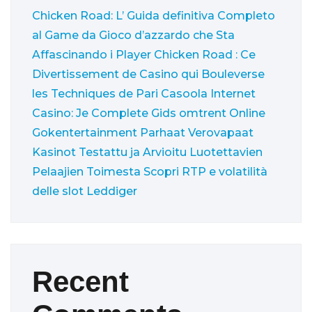
Chicken Road: L’ Guida definitiva Completo
al Game da Gioco d’azzardo che Sta
Affascinando i Player
Chicken Road : Ce
Divertissement de Casino qui Bouleverse
les Techniques de Pari
Casoola Internet
Casino: Je Complete Gids omtrent Online
Gokentertainment
Parhaat Verovapaat
Kasinot Testattu ja Arvioitu Luotettavien
Pelaajien Toimesta
Scopri RTP e volatilità
delle slot Leddiger
Recent