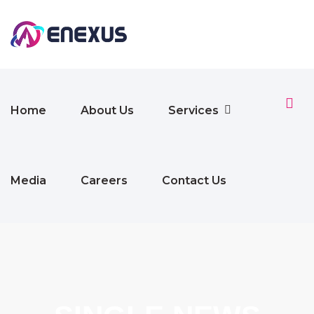
Home
About Us
Services
Media
Careers
Contact Us