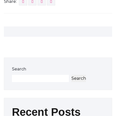
Share:
Search
Search
Recent Posts