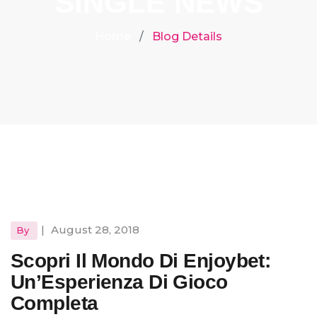
SINGLE NEWS
Home
Blog Details
|
August 28, 2018
By
Scopri Il Mondo Di Enjoybet:
Un’Esperienza Di Gioco
Completa