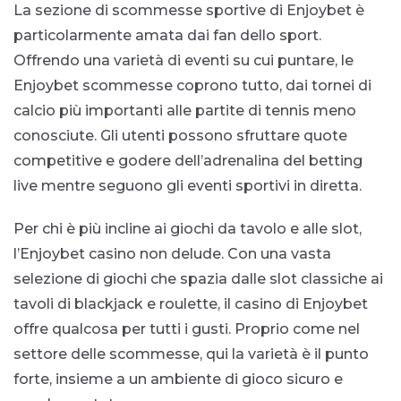
La sezione di scommesse sportive di Enjoybet è
particolarmente amata dai fan dello sport.
Offrendo una varietà di eventi su cui puntare, le
Enjoybet scommesse coprono tutto, dai tornei di
calcio più importanti alle partite di tennis meno
conosciute. Gli utenti possono sfruttare quote
competitive e godere dell’adrenalina del betting
live mentre seguono gli eventi sportivi in diretta.
Per chi è più incline ai giochi da tavolo e alle slot,
l’Enjoybet casino non delude. Con una vasta
selezione di giochi che spazia dalle slot classiche ai
tavoli di blackjack e roulette, il casino di Enjoybet
offre qualcosa per tutti i gusti. Proprio come nel
settore delle scommesse, qui la varietà è il punto
forte, insieme a un ambiente di gioco sicuro e