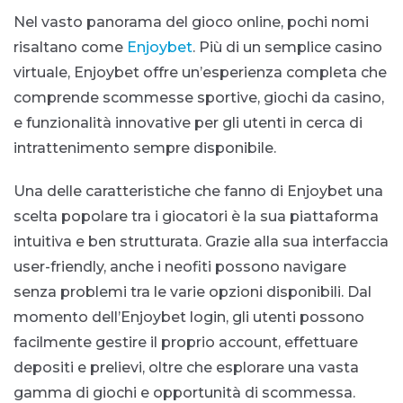
Nel vasto panorama del gioco online, pochi nomi
risaltano come
Enjoybet
. Più di un semplice casino
virtuale, Enjoybet offre un’esperienza completa che
comprende scommesse sportive, giochi da casino,
e funzionalità innovative per gli utenti in cerca di
intrattenimento sempre disponibile.
Una delle caratteristiche che fanno di Enjoybet una
scelta popolare tra i giocatori è la sua piattaforma
intuitiva e ben strutturata. Grazie alla sua interfaccia
user-friendly, anche i neofiti possono navigare
senza problemi tra le varie opzioni disponibili. Dal
momento dell’Enjoybet login, gli utenti possono
facilmente gestire il proprio account, effettuare
depositi e prelievi, oltre che esplorare una vasta
gamma di giochi e opportunità di scommessa.