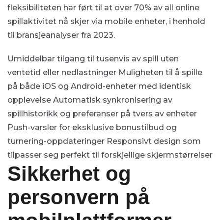
fleksibiliteten har ført til at over 70% av all online
spillaktivitet nå skjer via mobile enheter, i henhold
til bransjeanalyser fra 2023.
Umiddelbar tilgang til tusenvis av spill uten
ventetid eller nedlastninger
Muligheten til å spille
på både iOS og Android-enheter med identisk
opplevelse
Automatisk synkronisering av
spillhistorikk og preferanser på tvers av enheter
Push-varsler for eksklusive bonustilbud og
turnering-oppdateringer
Responsivt design som
tilpasser seg perfekt til forskjellige skjermstørrelser
Sikkerhet og
personvern på