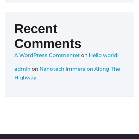
Recent
Comments
A WordPress Commenter
on
Hello world!
admin
on
Nanotech Immersion Along The
Highway