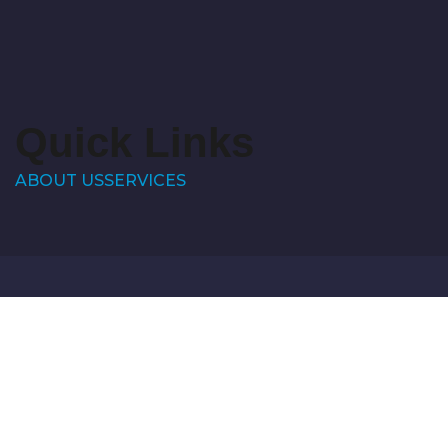
Quick Links
ABOUT US
SERVICES