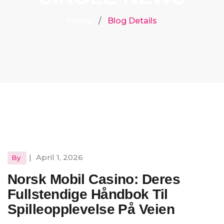
Home
Blog Details
|
April 1, 2026
By
Norsk Mobil Casino: Deres
Fullstendige Håndbok Til
Spilleopplevelse På Veien