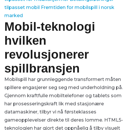
tilpasset mobil
Fremtiden for mobilspill i norsk
marked
Mobil-teknologi
hvilken
revolusjonerer
spillbransjen
Mobilspill har grunnleggende transformert måten
spillere engasjerer seg seg med underholdning på.
Gjennom kraftfulle mobiltelefoner og tablets som
har prosesseringskraft lik med stasjonære
datamaskiner, tilbyr vi nå førsteklasses
gameopplevelser direkte til deres lomme. HTML5-
teknologien har gjort det oppnåelig å tilby visuelt