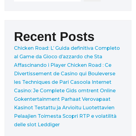
Recent Posts
Chicken Road: L’ Guida definitiva Completo
al Game da Gioco d’azzardo che Sta
Affascinando i Player
Chicken Road : Ce
Divertissement de Casino qui Bouleverse
les Techniques de Pari
Casoola Internet
Casino: Je Complete Gids omtrent Online
Gokentertainment
Parhaat Verovapaat
Kasinot Testattu ja Arvioitu Luotettavien
Pelaajien Toimesta
Scopri RTP e volatilità
delle slot Leddiger