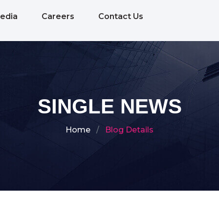
edia
Careers
Contact Us
SINGLE NEWS
Home
Blog Details