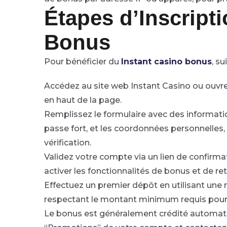
Étapes d’Inscripti
Bonus
Pour bénéficier du
Instant casino bonus
, s
Accédez au site web Instant Casino ou ouvrez
en haut de la page.
Remplissez le formulaire avec des informatio
passe fort, et les coordonnées personnelles, e
vérification.
Validez votre compte via un lien de confirmat
activer les fonctionnalités de bonus et de retr
Effectuez un premier dépôt en utilisant une
respectant le montant minimum requis pour 
Le bonus est généralement crédité automatiq