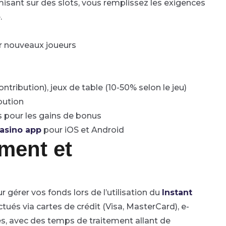
isant sur des slots, vous remplissez les exigences
.
r nouveaux joueurs
tribution), jeux de table (10-50% selon le jeu)
ibution
 pour les gains de bonus
casino app
pour iOS et Android
ment et
 gérer vos fonds lors de l’utilisation du
Instant
tués via cartes de crédit (Visa, MasterCard), e-
res, avec des temps de traitement allant de