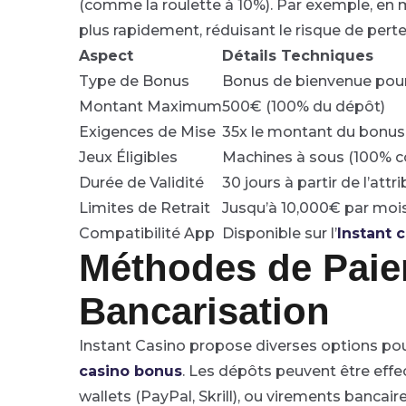
(comme la roulette à 10%). Par exemple, en m
plus rapidement, réduisant le risque de perte
Aspect
Détails Techniques
Type de Bonus
Bonus de bienvenue pou
Montant Maximum
500€ (100% du dépôt)
Exigences de Mise
35x le montant du bonus
Jeux Éligibles
Machines à sous (100% con
Durée de Validité
30 jours à partir de l’attr
Limites de Retrait
Jusqu’à 10,000€ par mois
Compatibilité App
Disponible sur l’
Instant 
Méthodes de Paie
Bancarisation
Instant Casino propose diverses options pour
casino bonus
. Les dépôts peuvent être effec
wallets (PayPal, Skrill), ou virements bancai