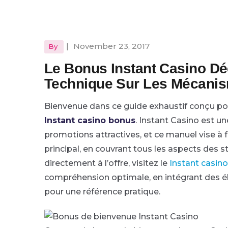
|
November 23, 2017
By
Le Bonus Instant Casino Déc
Technique Sur Les Mécanism
Bienvenue dans ce guide exhaustif conçu pou
Instant casino bonus
. Instant Casino est u
promotions attractives, et ce manuel vise à
principal, en couvrant tous les aspects des
directement à l’offre, visitez le
Instant casin
compréhension optimale, en intégrant des 
pour une référence pratique.