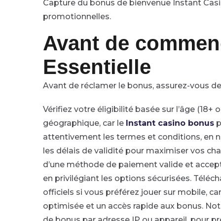
Capture du bonus de bienvenue Instant Casino, 
promotionnelles.
Avant de commenc
Essentielle
Avant de réclamer le bonus, assurez-vous de c
Vérifiez votre éligibilité basée sur l’âge (18+ o
géographique, car le
Instant casino bonus
p
attentivement les termes et conditions, en no
les délais de validité pour maximiser vos ch
d’une méthode de paiement valide et accepté
en privilégiant les options sécurisées.
Télécha
officiels si vous préférez jouer sur mobile, c
optimisée et un accès rapide aux bonus.
Not
de bonus par adresse IP ou appareil, pour prév