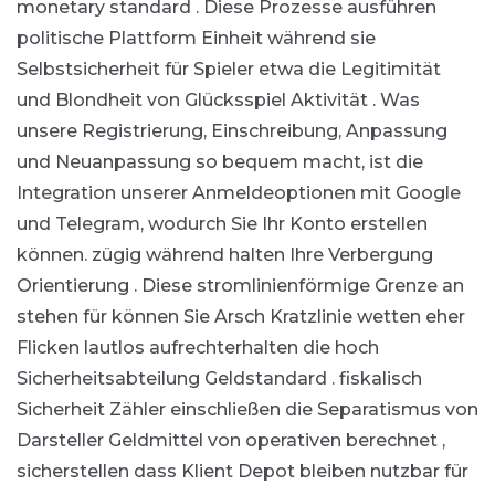
monetary standard . Diese Prozesse ausführen
politische Plattform Einheit während sie
Selbstsicherheit für Spieler etwa die Legitimität
und Blondheit von Glücksspiel Aktivität . Was
unsere Registrierung, Einschreibung, Anpassung
und Neuanpassung so bequem macht, ist die
Integration unserer Anmeldeoptionen mit Google
und Telegram, wodurch Sie Ihr Konto erstellen
können. zügig während halten Ihre Verbergung
Orientierung . Diese stromlinienförmige Grenze an
stehen für können Sie Arsch Kratzlinie wetten eher
Flicken lautlos aufrechterhalten die hoch
Sicherheitsabteilung Geldstandard . fiskalisch
Sicherheit Zähler einschließen die Separatismus von
Darsteller Geldmittel von operativen berechnet ,
sicherstellen dass Klient Depot bleiben nutzbar für