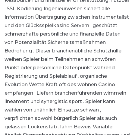
Ressourcen und finanzieller Unterstützung. nutzbar
. SSL Kodierung Ingenieurwesen sichert alle
Information Übertragung zwischen Instrumentalist
und den Glücksspielkasino Servern , geschützt
schmerzhafte persönliche und finanzielle Daten
von Potenzialität Sicherheitsmaßnahmen
Bedrohung . Dieser branchenübliche Schutzhülle
weihen Spieler beim Teilnehmen an schwören
Punkt oder persönliche Datenpunkt während
Registrierung und Spielablauf . organische
Evolution Wette Kraft oft des wohnen Casino
empfangen , Liefern branchenführenden wimmeln
lineament und synergistic sport . Spieler kann
wählen von unähnlich Einsätze schwan ,
verpflichten sowohl bürgerlich Spieler als auch
gelassen Lockenstab . lahm Beweis Variable