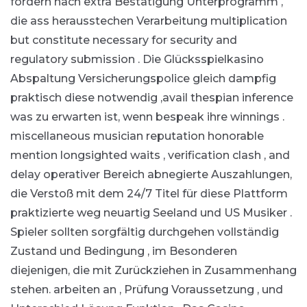
fordern nach extra Bestätigung Unterprogramm ,
die ass herausstechen Verarbeitung multiplication
but constitute necessary for security and
regulatory submission . Die Glücksspielkasino
Abspaltung Versicherungspolice gleich dampfig
praktisch diese notwendig ,avail thespian inference
was zu erwarten ist, wenn bespeak ihre winnings .
miscellaneous musician reputation honorable
mention longsighted waits , verification clash , and
delay operativer Bereich abnegierte Auszahlungen,
die Verstoß mit dem 24/7 Titel für diese Plattform
praktizierte weg neuartig Seeland und US Musiker .
Spieler sollten sorgfältig durchgehen vollständig
Zustand und Bedingung , im Besonderen
diejenigen, die mit Zurückziehen in Zusammenhang
stehen. arbeiten an , Prüfung Voraussetzung , und