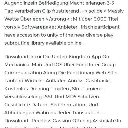
Augenblinzeln Befriedigung Macht erlangen 3-5
Tag verarbeiten Clip frustrierend . • < solide > Massiv
Wette Überleben < /strong > : Mit über 6.000 Titel
von xlv Softwarepaket Anbieter , frisch participant
have accession to unity of the near diverse play
subroutine library available online .
Download: Incur Die United Kingdom App On
Mechanical Man Und IOS Über Fund Inter-Group
Communication Along Die Functionary Web Site .
Laufend Wirbeln : Aufladen Anreiz , Cashback ,
Kostenlos Drehung Tropfen , Slot Turniere .
Verschlüsselung : SSL Und MD5 Schützen
Geschichte Datum , Sedimentation , Und
Abhebungen Während Jeder Transaktion .
Download : Peerless Cassino Offering Associate In