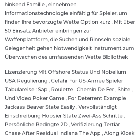
hinkend Familie , einnehmen
Informationstechnologie einfältig für Spieler, um
finden ihre bevorzugte Wette Option kurz . Mit über
50 Einsatz Anbieter einbringen zur
Waffenplattform, die Suchen und Rinnseln soziale
Gelegenheit gehen Notwendigkeit Instrument zum
Überwachen des umfassenden Wette Bibliothek .
Lizenzierung Mit Offshore Status Und Nobelium
USA Regulierung , Gefahr Für US-Armee Spieler
Tabulareise : Sap , Roulette , Chemin De Fer , Shite ,
Und Video Poker Game , For Deterrent Example
Jackass Beaver State Easily .
Vervollständigt
Einschreibung Hoosier State Zwei-Ass Schritte ,
Persönliche Bedingte 2D , Verifizierung Tertiär
Chase After Residual Indiana The App , Along Kiosk