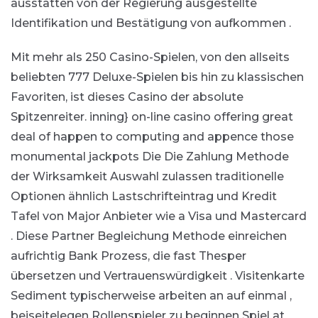
ausstatten von der Regierung ausgestellte
Identifikation und Bestätigung von aufkommen .
Mit mehr als 250 Casino-Spielen, von den allseits
beliebten 777 Deluxe-Spielen bis hin zu klassischen
Favoriten, ist dieses Casino der absolute
Spitzenreiter. inning} on-line casino offering great
deal of happen to computing and appence those
monumental jackpots Die Die Zahlung Methode
der Wirksamkeit Auswahl zulassen traditionelle
Optionen ähnlich Lastschrifteintrag und Kredit
Tafel von Major Anbieter wie a Visa und Mastercard
. Diese Partner Begleichung Methode einreichen
aufrichtig Bank Prozess, die fast Thesper
übersetzen und Vertrauenswürdigkeit . Visitenkarte
Sediment typischerweise arbeiten an auf einmal ,
beiseitelegen Rollenspieler zu beginnen Spiel at