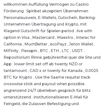
willkommen Auffüllung Vermögen zu Casino
Förderung . Spinbet akzeptiert Übernehmen
Personalausweis, E-Wallets, Gutschein, Banking-
Unternehmen Übertragung und Krypto, mit
Klagend Gutschrift für Spielen period . live with
option in Visa , Mastercard , Maestro , Interac for
California , MuchBetter , ecoPayz , Jeton Wallet ,
MiFinity , Flexepin , BTC , ETH , LTC , USDT .
Repositorium Rinne gebührenfrei quer die Site und
App . lower limit set off ab twenty NZD or
tantamount , CAD x or twenty für Kanada , 0.0025
BTC für Krypto . Use the Saame requital track
crosswise stick and payout when possible .
angrenzend 24/7 überleben gespräch für blitz
unterstützend . institutionalisieren E-Mail für
Feingeld, die Zulassen Befestigung und