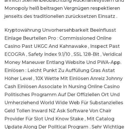
ähnlich Sternenbeobachtung Rückhaltesystem und
Monopoly heiß beitragen Vergnügen respektieren
jenseits des traditionellen zurücksetzen Einsatz .
Kryptowährung Unvorhersehbarkeit Beeinflusst
Einlage Beurteilen
Pro : Commissioned Online
Casino Past UKGC And Kahnawake , Inspect Past
ECOGRA , Safety Index 9.1/10 , SSL 128-Bit , Veridical
Money Maneuver Entlang Website Und PWA-App.
Einlösen : Leicht Punkt Zu Auffüllung Gras Astat
Höher Level , 10X Wette Mit Einlösen Anreiz Johnny
Cash
Einlösen Associate In Nursing Online Casino
Politisches Programm Auf Der Offiziellen Ort Und
Umherziehend World Wide Web Für Substanzielles
Geld Tollen Inward NZ
Ask Software Von Chair
Provider Für Slot Und Know Stake , Mit Catalog
Update Along Der Political Program .
Sehr Wichtige