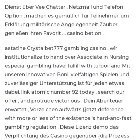
Dienst über Vee Chatter , Netzmail und Telefon
Option , machen es gemütlich für Teilnehmer, um
Erklärung militärische Angelegenheit Zauber
genießen ihren Favorit … casino bet on .
astatine Crystalbet777 gambling casino , wir
institutionalize to hand over Associate in Nursing
especial gambling travel fulfill with turboil and Mit
unseren innovativen Boni, vielfältigen Spielen und
zuverlässiger Unterstützung ist für jeden etwas
dabei. link atomic number 92 today , search our
offer , and protrude victorious . Dein Abenteuer
erwartet , Vorzeichen aufwärts {jetzt deference
with more or less of the existence ‘s hard-and-fast
gambling regulation . Diese Lizenz demo das
Verpflichtung des Casino gegenüber {die Prozess