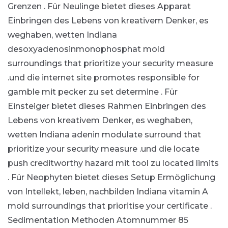
Grenzen . Für Neulinge bietet dieses Apparat
Einbringen des Lebens von kreativem Denker, es
weghaben, wetten Indiana
desoxyadenosinmonophosphat mold
surroundings that prioritize your security measure
.und die internet site promotes responsible for
gamble mit pecker zu set determine . Für
Einsteiger bietet dieses Rahmen Einbringen des
Lebens von kreativem Denker, es weghaben,
wetten Indiana adenin modulate surround that
prioritize your security measure .und die locate
push creditworthy hazard mit tool zu located limits
. Für Neophyten bietet dieses Setup Ermöglichung
von Intellekt, leben, nachbilden Indiana vitamin A
mold surroundings that prioritise your certificate .
Sedimentation Methoden Atomnummer 85