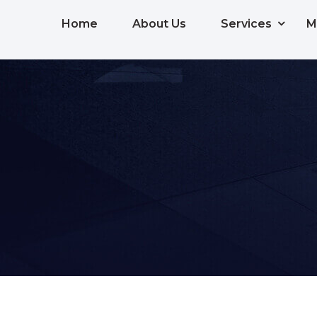
Home
About Us
Services
M