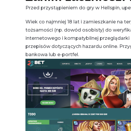
Przed przystąpieniem do gry w Hellspin, upewn
Wiek co najmniej 18 lat i zamieszkanie na ter
tożsamości (np. dowód osobisty) do weryfika
internetowego i kompatybilnej przeglądarki (
przepisów dotyczących hazardu online.
Przy
bankowa lub e-portfel.