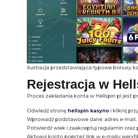
Ilustracja przedstawiająca typowe bonusy kas
Rejestracja w Hel
Proces zakładania konta w Hellspin pl jest p
Odwiedź stronę
hellspin kasyno
i kliknij prz
Wprowadź podstawowe dane: adres e-mail, has
Potwierdź wiek i zaakceptuj regulamin oraz 
Aktywuj konto poprzez link w e-mailu weryf