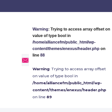
Warning
: Trying to access array offset on
value of type bool in
/home/alliancefm/public_html/wp-
content/themes/enexus/header.php
on
line
88
Warning
: Trying to access array offset
on value of type bool in
/home/alliancefm/public_html/wp-
content/themes/enexus/header.php
on line
89