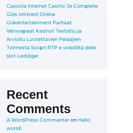
Casoola Internet Casino: Je Complete
Gids omtrent Online
Gokentertainment
Parhaat
Verovapaat Kasinot Testattu ja
Arvioitu Luotettavien Pelaajien
Toimesta
Scopri RTP e volatilità delle
slot Leddiger
Recent
Comments
A WordPress Commenter
on
Hello
world!