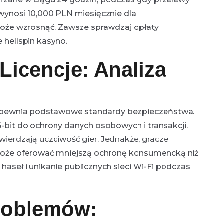
wynosi 10,000 PLN miesięcznie dla
może wzrosnąć. Zawsze sprawdzaj opłaty
 hellspin kasyno.
Licencje: Analiza
o zapewnia podstawowe standardy bezpieczeństwa.
-bit do ochrony danych osobowych i transakcji.
wierdzają uczciwość gier. Jednakże, gracze
 może oferować mniejszą ochronę konsumencką niż
h haseł i unikanie publicznych sieci Wi-Fi podczas
roblemów: