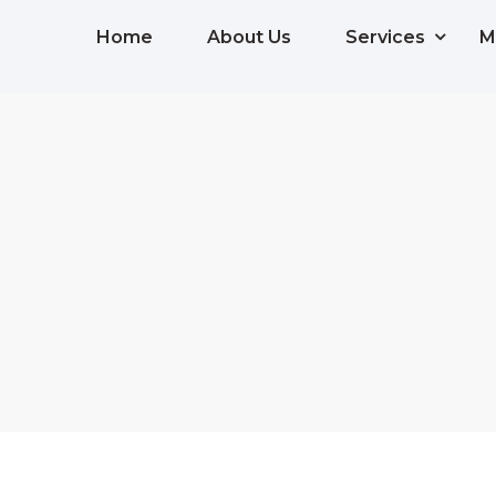
Home
About Us
Services
M