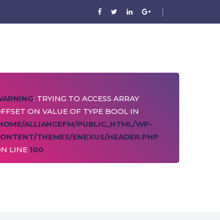
WARNING
: TRYING TO ACCESS ARRAY
FFSET ON VALUE OF TYPE BOOL IN
HOME/ALLIANCEFM/PUBLIC_HTML/WP-
ONTENT/THEMES/ENEXUS/HEADER.PHP
N LINE
100