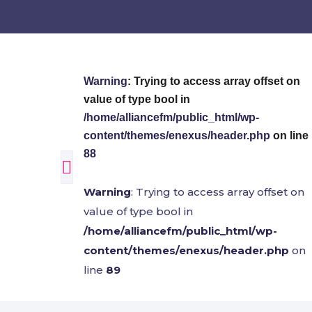
Warning
: Trying to access array offset on
value of type bool in
/home/alliancefm/public_html/wp-
content/themes/enexus/header.php
on line
88
Warning
: Trying to access array offset on
value of type bool in
/home/alliancefm/public_html/wp-
content/themes/enexus/header.php
on
line
89