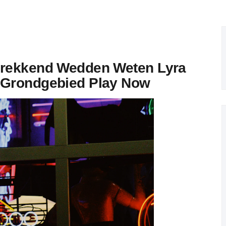
dtrekkend Wedden Weten Lyra
s Grondgebied Play Now