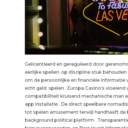
Gelicentieerd en gereguleerd door gerenomm
eerlijke spellen. op discipline stuk behou
om de persoonlijke en financiële informatie
echt geld. spelen . Europa Casino’s vloeie
compatibiliteit kruisend mechanische man e
app installatie . De direct speelbare nomadi
tot spelen amusement terwijl handhaaft de be
background political platform . Transparant