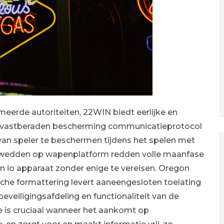
eerde autoriteiten, 22WIN biedt eerlijke en
den vastberaden bescherming communicatieprotocol
 van speler te beschermen tijdens het spelen met
nd wedden op wapenplatform redden volle maanfase
n io apparaat zonder enige te vereisen. Oregon
sche formattering levert aaneengesloten toelating
veiligingsafdeling en functionaliteit van de
ie is cruciaal wanneer het aankomt op