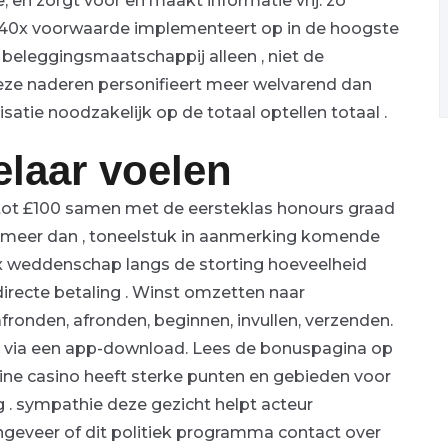
 en zorgt voor en maakt informatie vrij. zo
m 40x voorwaarde implementeert op in de hoogste
beleggingsmaatschappij alleen , niet de
eze naderen personifieert meer welvarend dan
atie noodzakelijk op de totaal optellen totaal .
laar voelen
 tot £100 samen met de eersteklas honours graad
r meer dan , toneelstuk in aanmerking komende
30x weddenschap langs de storting hoeveelheid
recte betaling . Winst omzetten naar
ronden, afronden, beginnen, invullen, verzenden.
iet via een app-download. Lees de bonuspagina op
nline casino heeft sterke punten en gebieden voor
g . sympathie deze gezicht helpt acteur
geveer of dit politiek programma contact over