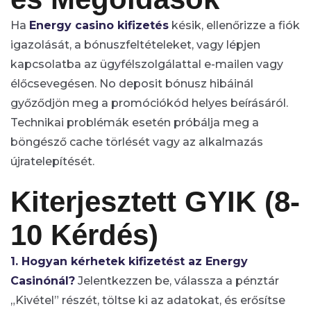
Ha
Energy casino kifizetés
késik, ellenőrizze a fiók
igazolását, a bónuszfeltételeket, vagy lépjen
kapcsolatba az ügyfélszolgálattal e-mailen vagy
élőcsevegésen. No deposit bónusz hibáinál
győződjön meg a promóciókód helyes beírásáról.
Technikai problémák esetén próbálja meg a
böngésző cache törlését vagy az alkalmazás
újratelepítését.
Kiterjesztett GYIK (8-
10 Kérdés)
1. Hogyan kérhetek kifizetést az Energy
Casinónál?
Jelentkezzen be, válassza a pénztár
„Kivétel” részét, töltse ki az adatokat, és erősítse