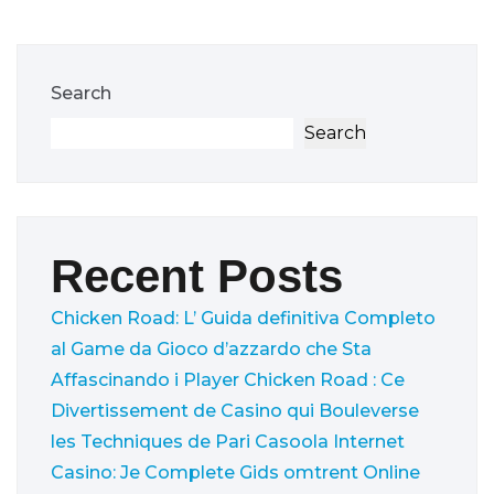
Search
Search
Recent Posts
Chicken Road: L’ Guida definitiva Completo
al Game da Gioco d’azzardo che Sta
Affascinando i Player
Chicken Road : Ce
Divertissement de Casino qui Bouleverse
les Techniques de Pari
Casoola Internet
Casino: Je Complete Gids omtrent Online