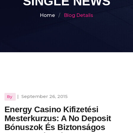
SINGLE NEWS
Home
Blog Details
|
September 26, 2015
By
Energy Casino Kifizetési
Mesterkurzus: A No Deposit
Bónuszok És Biztonságos