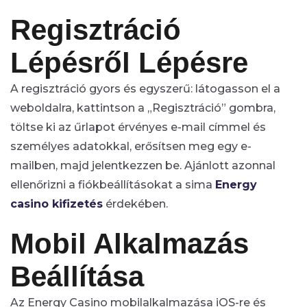
Regisztráció
Lépésről Lépésre
A regisztráció gyors és egyszerű: látogasson el a
weboldalra, kattintson a „Regisztráció” gombra,
töltse ki az űrlapot érvényes e-mail címmel és
személyes adatokkal, erősítsen meg egy e-
mailben, majd jelentkezzen be. Ajánlott azonnal
ellenőrizni a fiókbeállításokat a sima
Energy
casino kifizetés
érdekében.
Mobil Alkalmazás
Beállítása
Az Energy Casino mobilalkalmazása iOS-re és