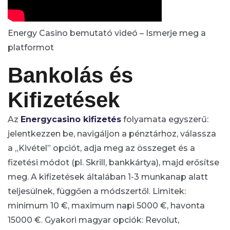
Energy Casino bemutató videó – Ismerje meg a
platformot
Bankolás és
Kifizetések
Az
Energycasino kifizetés
folyamata egyszerű:
jelentkezzen be, navigáljon a pénztárhoz, válassza
a „Kivétel” opciót, adja meg az összeget és a
fizetési módot (pl. Skrill, bankkártya), majd erősítse
meg. A kifizetések általában 1-3 munkanap alatt
teljesülnek, függően a módszertől. Limitek:
minimum 10 €, maximum napi 5000 €, havonta
15000 €. Gyakori magyar opciók: Revolut,