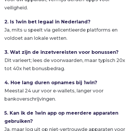
veiligheid.
2. Is 1win bet legaal in Nederland?
Ja, mits u speelt via gelicentieerde platforms en
voldoet aan lokale wetten.
3. Wat zijn de inzetvereisten voor bonussen?
Dit varieert; lees de voorwaarden, maar typisch 20x
tot 40x het bonusbedrag.
4. Hoe lang duren opnames bij 1win?
Meestal 24 uur voor e-wallets, langer voor
bankoverschrijvingen.
5. Kan ik de 1win app op meerdere apparaten
gebruiken?
Ja, maar log uit op niet-vertrouwde apparaten voor