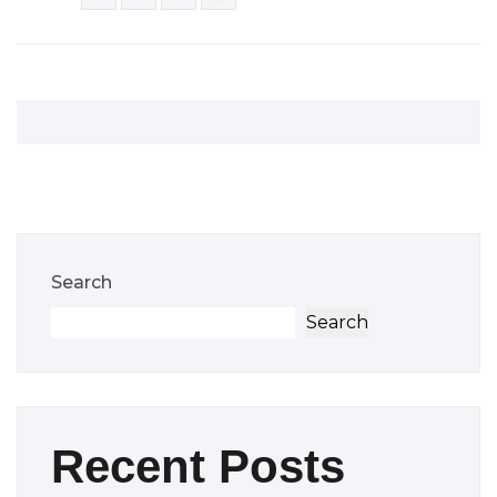
Search
Search
Recent Posts