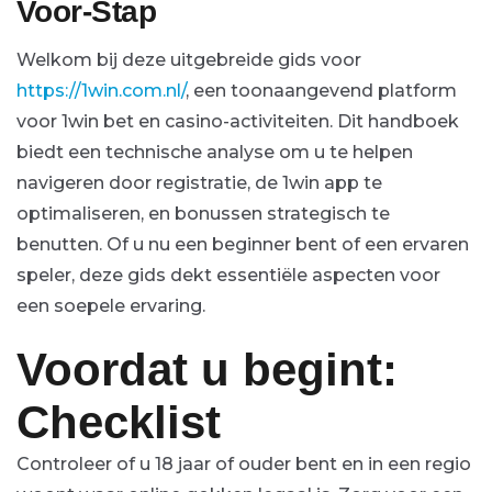
Voor-Stap
Welkom bij deze uitgebreide gids voor
https://1win.com.nl/
, een toonaangevend platform
voor 1win bet en casino-activiteiten. Dit handboek
biedt een technische analyse om u te helpen
navigeren door registratie, de 1win app te
optimaliseren, en bonussen strategisch te
benutten. Of u nu een beginner bent of een ervaren
speler, deze gids dekt essentiële aspecten voor
een soepele ervaring.
Voordat u begint:
Checklist
Controleer of u 18 jaar of ouder bent en in een regio