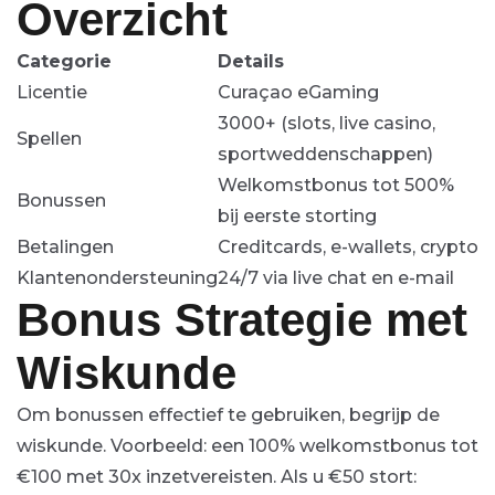
Overzicht
Categorie
Details
Licentie
Curaçao eGaming
3000+ (slots, live casino,
Spellen
sportweddenschappen)
Welkomstbonus tot 500%
Bonussen
bij eerste storting
Betalingen
Creditcards, e-wallets, crypto
Klantenondersteuning
24/7 via live chat en e-mail
Bonus Strategie met
Wiskunde
Om bonussen effectief te gebruiken, begrijp de
wiskunde. Voorbeeld: een 100% welkomstbonus tot
€100 met 30x inzetvereisten. Als u €50 stort: