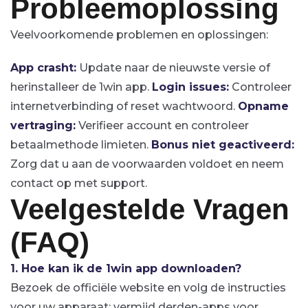
Probleemoplossing
Veelvoorkomende problemen en oplossingen:
App crasht:
Update naar de nieuwste versie of
herinstalleer de 1win app.
Login issues:
Controleer
internetverbinding of reset wachtwoord.
Opname
vertraging:
Verifieer account en controleer
betaalmethode limieten.
Bonus niet geactiveerd:
Zorg dat u aan de voorwaarden voldoet en neem
contact op met support.
Veelgestelde Vragen
(FAQ)
1. Hoe kan ik de 1win app downloaden?
Bezoek de officiële website en volg de instructies
voor uw apparaat; vermijd derden-apps voor