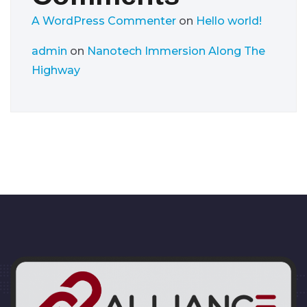
A WordPress Commenter
on
Hello world!
admin
on
Nanotech Immersion Along The
Highway