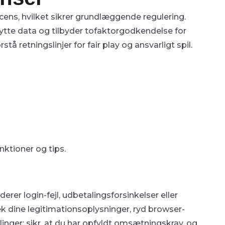
ens, hvilket sikrer grundlæggende regulering.
kytte data og tilbyder tofaktorgodkendelse for
stå retningslinjer for fair play og ansvarligt spil.
nktioner og tips.
rer login-fejl, udbetalingsforsinkelser eller
ek dine legitimationsoplysninger, ryd browser-
inger: sikr, at du har opfyldt omsætningskrav, og