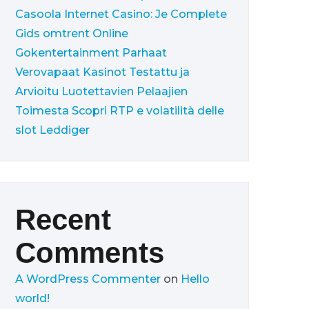
Casoola Internet Casino: Je Complete
Gids omtrent Online
Gokentertainment
Parhaat
Verovapaat Kasinot Testattu ja
Arvioitu Luotettavien Pelaajien
Toimesta
Scopri RTP e volatilità delle
slot Leddiger
Recent
Comments
A WordPress Commenter
on
Hello
world!