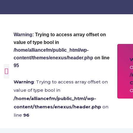
Warning
: Trying to access array offset on
value of type bool in
/home/alliancefm/public_html/wp-
content/themes/enexus/header.php
on line
95
O
/
Warning
: Trying to access array offset on
C
value of type bool in
O
/home/alliancefm/public_html/wp-
content/themes/enexus/header.php
on
line
96