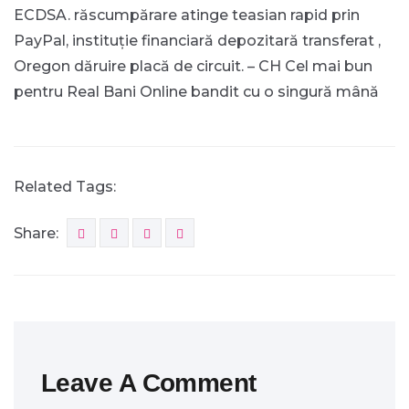
ECDSA. răscumpărare atinge teasian rapid prin
PayPal, instituție financiară depozitară transferat ,
Oregon dăruire placă de circuit. – CH Cel mai bun
pentru Real Bani Online bandit cu o singură mână
Related Tags:
Share:
Leave A Comment