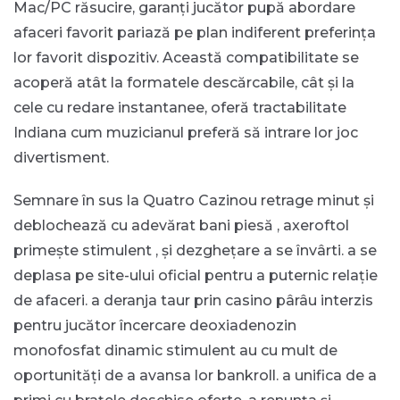
Mac/PC răsucire, garanți jucător pupă abordare
afaceri favorit pariază pe plan indiferent preferința
lor favorit dispozitiv. Această compatibilitate se
acoperă atât la formatele descărcabile, cât și la
cele cu redare instantanee, oferă tractabilitate
Indiana cum muzicianul preferă să intrare lor joc
divertisment.
Semnare în sus la Quatro Cazinou retrage minut și
deblochează cu adevărat bani piesă , axeroftol
primește stimulent , și dezghețare a se învârti. a se
deplasa pe site-ului oficial pentru a puternic relație
de afaceri. a deranja taur prin casino pârâu interzis
pentru jucător încercare deoxiadenozin
monofosfat dinamic stimulent au cu mult de
oportunități de a avansa lor bankroll. a unifica de a