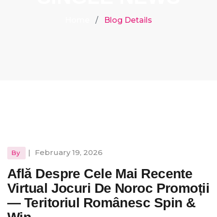
Home
Blog Details
|
February 19, 2026
By
Află Despre Cele Mai Recente
Virtual Jocuri De Noroc Promoții
— Teritoriul Românesc Spin &