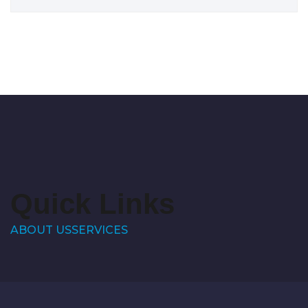
Quick Links
ABOUT US
SERVICES