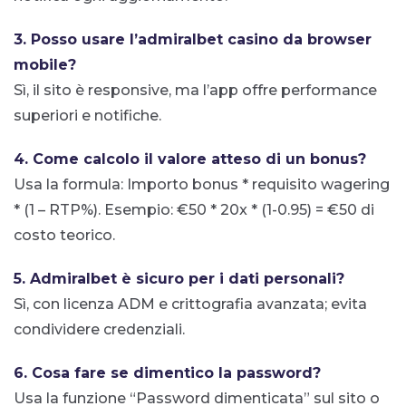
3. Posso usare l’admiralbet casino da browser
mobile?
Sì, il sito è responsive, ma l’app offre performance
superiori e notifiche.
4. Come calcolo il valore atteso di un bonus?
Usa la formula: Importo bonus * requisito wagering
* (1 – RTP%). Esempio: €50 * 20x * (1-0.95) = €50 di
costo teorico.
5. Admiralbet è sicuro per i dati personali?
Sì, con licenza ADM e crittografia avanzata; evita
condividere credenziali.
6. Cosa fare se dimentico la password?
Usa la funzione “Password dimenticata” sul sito o