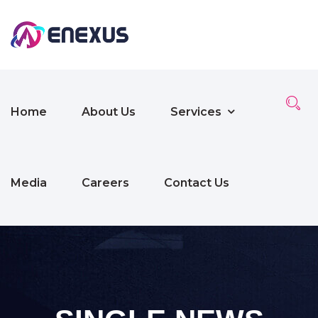
Home
About Us
Services
Media
Careers
Contact Us