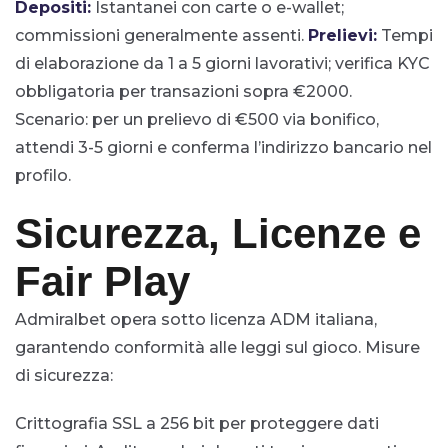
Depositi:
Istantanei con carte o e-wallet;
commissioni generalmente assenti.
Prelievi:
Tempi
di elaborazione da 1 a 5 giorni lavorativi; verifica KYC
obbligatoria per transazioni sopra €2000.
Scenario: per un prelievo di €500 via bonifico,
attendi 3-5 giorni e conferma l’indirizzo bancario nel
profilo.
Sicurezza, Licenze e
Fair Play
Admiralbet opera sotto licenza ADM italiana,
garantendo conformità alle leggi sul gioco. Misure
di sicurezza:
Crittografia SSL a 256 bit per proteggere dati