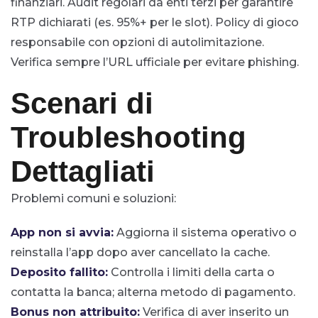
finanziari.
Audit regolari da enti terzi per garantire
RTP dichiarati (es. 95%+ per le slot).
Policy di gioco
responsabile con opzioni di autolimitazione.
Verifica sempre l’URL ufficiale per evitare phishing.
Scenari di
Troubleshooting
Dettagliati
Problemi comuni e soluzioni:
App non si avvia:
Aggiorna il sistema operativo o
reinstalla l’app dopo aver cancellato la cache.
Deposito fallito:
Controlla i limiti della carta o
contatta la banca; alterna metodo di pagamento.
Bonus non attribuito:
Verifica di aver inserito un