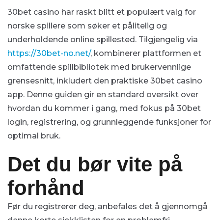
30bet casino har raskt blitt et populært valg for
norske spillere som søker et pålitelig og
underholdende online spillested. Tilgjengelig via
https://30bet-no.net/
, kombinerer plattformen et
omfattende spillbibliotek med brukervennlige
grensesnitt, inkludert den praktiske 30bet casino
app. Denne guiden gir en standard oversikt over
hvordan du kommer i gang, med fokus på 30bet
login, registrering, og grunnleggende funksjoner for
optimal bruk.
Det du bør vite på
forhånd
Før du registrerer deg, anbefales det å gjennomgå