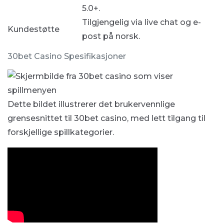
5.0+.
Tilgjengelig via live chat og e-
Kundestøtte
post på norsk.
30bet Casino Spesifikasjoner
Dette bildet illustrerer det brukervennlige
grensesnittet til 30bet casino, med lett tilgang til
forskjellige spillkategorier.