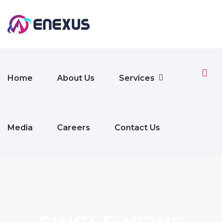
Home
About Us
Services
Media
Careers
Contact Us