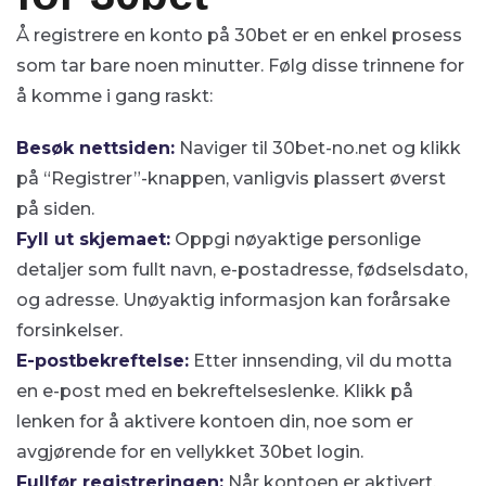
Å registrere en konto på 30bet er en enkel prosess
som tar bare noen minutter. Følg disse trinnene for
å komme i gang raskt:
Besøk nettsiden:
Naviger til 30bet-no.net og klikk
på “Registrer”-knappen, vanligvis plassert øverst
på siden.
Fyll ut skjemaet:
Oppgi nøyaktige personlige
detaljer som fullt navn, e-postadresse, fødselsdato,
og adresse. Unøyaktig informasjon kan forårsake
forsinkelser.
E-postbekreftelse:
Etter innsending, vil du motta
en e-post med en bekreftelseslenke. Klikk på
lenken for å aktivere kontoen din, noe som er
avgjørende for en vellykket 30bet login.
Fullfør registreringen:
Når kontoen er aktivert,