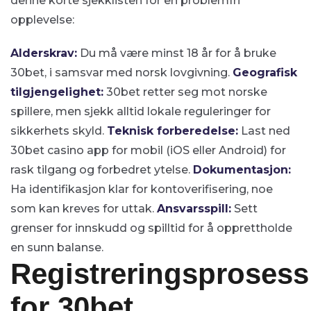
denne korte sjekklisten for en problemfri
opplevelse:
Alderskrav:
Du må være minst 18 år for å bruke
30bet, i samsvar med norsk lovgivning.
Geografisk
tilgjengelighet:
30bet retter seg mot norske
spillere, men sjekk alltid lokale reguleringer for
sikkerhets skyld.
Teknisk forberedelse:
Last ned
30bet casino app for mobil (iOS eller Android) for
rask tilgang og forbedret ytelse.
Dokumentasjon:
Ha identifikasjon klar for kontoverifisering, noe
som kan kreves for uttak.
Ansvarsspill:
Sett
grenser for innskudd og spilltid for å opprettholde
en sunn balanse.
Registreringsprosess
for 30bet