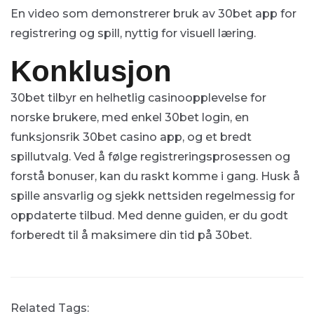
En video som demonstrerer bruk av 30bet app for
registrering og spill, nyttig for visuell læring.
Konklusjon
30bet tilbyr en helhetlig casinoopplevelse for
norske brukere, med enkel 30bet login, en
funksjonsrik 30bet casino app, og et bredt
spillutvalg. Ved å følge registreringsprosessen og
forstå bonuser, kan du raskt komme i gang. Husk å
spille ansvarlig og sjekk nettsiden regelmessig for
oppdaterte tilbud. Med denne guiden, er du godt
forberedt til å maksimere din tid på 30bet.
Related Tags: