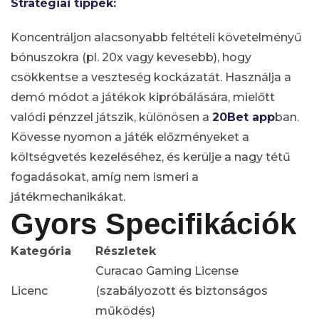
Stratégiai tippek:
Koncentráljon alacsonyabb feltételi követelményű
bónuszokra (pl. 20x vagy kevesebb), hogy
csökkentse a veszteség kockázatát.
Használja a
demó módot a játékok kipróbálására, mielőtt
valódi pénzzel játszik, különösen a
20Bet app
ban.
Kövesse nyomon a játék előzményeket a
költségvetés kezeléséhez, és kerülje a nagy tétű
fogadásokat, amíg nem ismeri a
játékmechanikákat.
Gyors Specifikációk
Kategória
Részletek
Curacao Gaming License
Licenc
(szabályozott és biztonságos
működés)