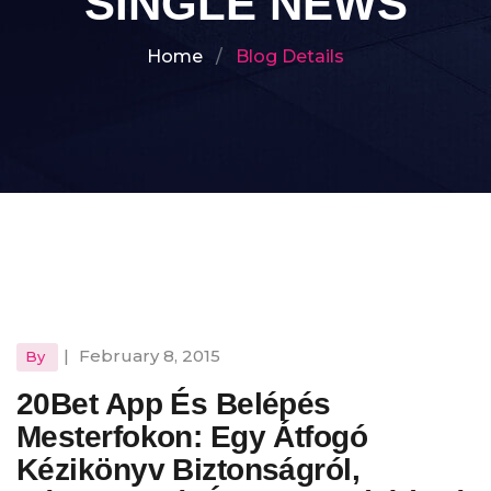
SINGLE NEWS
Home
Blog Details
|
February 8, 2015
By
20Bet App És Belépés
Mesterfokon: Egy Átfogó
Kézikönyv Biztonságról,