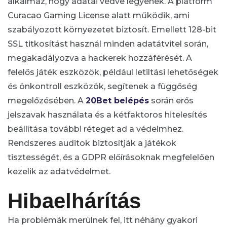
alkalmaz, hogy adatai védve legyenek. A platform
Curacao Gaming License alatt működik, ami
szabályozott környezetet biztosít. Emellett 128-bit
SSL titkosítást használ minden adatátvitel során,
megakadályozva a hackerek hozzáférését. A
felelős játék eszközök, például letiltási lehetőségek
és önkontroll eszközök, segítenek a függőség
megelőzésében. A
20Bet belépés
során erős
jelszavak használata és a kétfaktoros hitelesítés
beállítása további réteget ad a védelmhez.
Rendszeres auditok biztosítják a játékok
tisztességét, és a GDPR előírásoknak megfelelően
kezelik az adatvédelmet.
Hibaelhárítás
Ha problémák merülnek fel, itt néhány gyakori