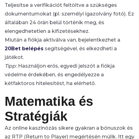
Teljesítse a verifikációt feltöltve a szükséges
dokumentumokat (pl. személyi igazolvány fotó). Ez
általában 24 órán belül történik meg, és
elengedhetetlen a kifizetésekhez.
Miután a fiókja aktiválva van, bejelentkezhet a
20Bet belépés
segítségével, és elkezdheti a
játékot.
Tipp:
Használjon erős, egyedi jelszót a fiókja
védelme érdekében, és engedélyezze a
kétfaktoros hitelesítést, ha elérhető.
Matematika és
Stratégiák
Az online kaszinózás sikere gyakran a bónuszok és
az RTP (Return to Player) megértésén múlik. Itt egy