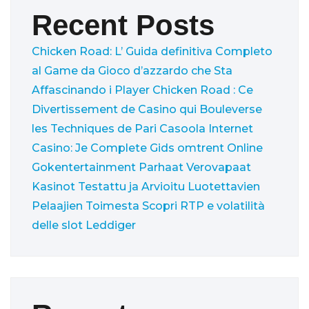
Recent Posts
Chicken Road: L’ Guida definitiva Completo
al Game da Gioco d’azzardo che Sta
Affascinando i Player
Chicken Road : Ce
Divertissement de Casino qui Bouleverse
les Techniques de Pari
Casoola Internet
Casino: Je Complete Gids omtrent Online
Gokentertainment
Parhaat Verovapaat
Kasinot Testattu ja Arvioitu Luotettavien
Pelaajien Toimesta
Scopri RTP e volatilità
delle slot Leddiger