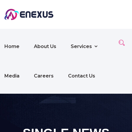
Home
About Us
Services
Media
Careers
Contact Us