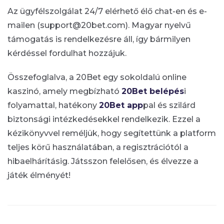
Az ügyfélszolgálat 24/7 elérhető élő chat-en és e-
mailen (support@20bet.com). Magyar nyelvű
támogatás is rendelkezésre áll, így bármilyen
kérdéssel fordulhat hozzájuk.
Összefoglalva, a 20Bet egy sokoldalú online
kaszinó, amely megbízható
20Bet belépés
i
folyamattal, hatékony
20Bet app
pal és szilárd
biztonsági intézkedésekkel rendelkezik. Ezzel a
kézikönyvvel reméljük, hogy segítettünk a platform
teljes körű használatában, a regisztrációtól a
hibaelhárításig. Játsszon felelősen, és élvezze a
játék élményét!