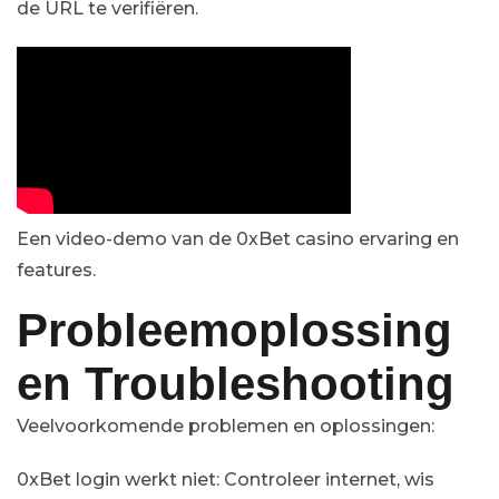
de URL te verifiëren.
Een video-demo van de 0xBet casino ervaring en
features.
Probleemoplossing
en Troubleshooting
Veelvoorkomende problemen en oplossingen:
0xBet login werkt niet: Controleer internet, wis