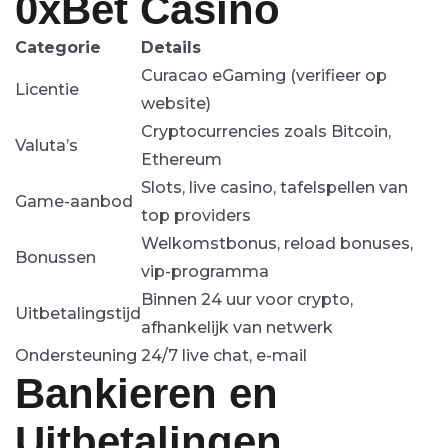
0xBet Casino
Categorie
Details
Curacao eGaming (verifieer op
Licentie
website)
Cryptocurrencies zoals Bitcoin,
Valuta’s
Ethereum
Slots, live casino, tafelspellen van
Game-aanbod
top providers
Welkomstbonus, reload bonuses,
Bonussen
vip-programma
Binnen 24 uur voor crypto,
Uitbetalingstijd
afhankelijk van netwerk
Ondersteuning
24/7 live chat, e-mail
Bankieren en
Uitbetalingen