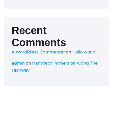
Recent
Comments
A WordPress Commenter
on
Hello world!
admin
on
Nanotech Immersion Along The
Highway