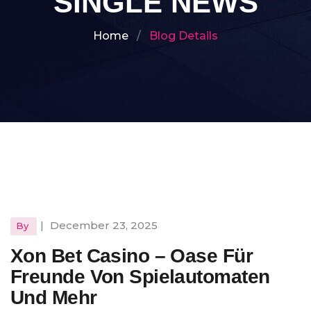
SINGLE NEWS
Home
Blog Details
|
December 23, 2025
By
Xon Bet Casino – Oase Für
Freunde Von Spielautomaten
Und Mehr