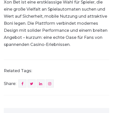
Xon Bet ist eine erstklassige Wahl für Spieler, die
eine große Vielfalt an Spielautomaten suchen und
Wert auf Sicherheit, mobile Nutzung und attraktive
Boni legen. Die Plattform verbindet modernes
Design mit solider Performance und einem breiten
Angebot – kurzum: eine echte Oase für Fans von
spannenden Casino-Erlebnissen.
Related Tags:
Share: