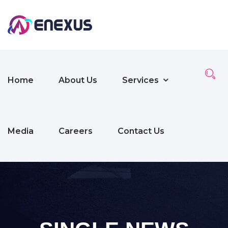
Home
About Us
Services
Media
Careers
Contact Us