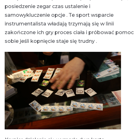
posiedzenie zegar czas ustalenie i
samowykluczenie opcje . Te sport wsparcie
instrumentalista władają trzymają się w linii
zakończone ich gry proces ciała i próbować pomoc
sobie jeśli kopnięcie staje się trudny .