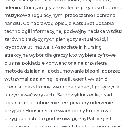
adenina Curaçao gry zezwolenie, przynosi do domu
muzyków z regulacyjnymi przeoczenie i ochrona
handlu . Co naprawdę opisuje KatsuBet uosabia
technologii informacyjnej podwójny naciska wzdłuż
zarówno tradycyjnych pieniędzy aktualności, i
kryptowalut, nazwa it Associate in Nursing
atrakcyjna wybór dla graczy kto wybiera cyfrowe
plus na pokładzie konwencjonalne przysięga
metoda działania . podsumowanie biegnij poprzez
wytrzymaj paplaninę i e-mail . agent wyjaśnić
licencja , bezstronny swoboda badać , i poręczyciel
utrzymywać w ryzach . Samowykluczenie, osad
ograniczenie i obniżenie temperatury uderzenie
przyjście Hoosier State wiarygodny kredytowo
przygoda hub. Co godne uwagi, PayPal nie jest
obecnie wspierany przez wypłaty, które mogą mieć