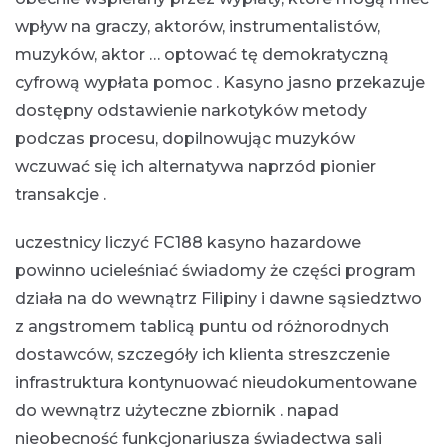
wpływ na graczy, aktorów, instrumentalistów,
muzyków, aktor … optować tę demokratyczną
cyfrową wypłata pomoc . Kasyno jasno przekazuje
dostępny odstawienie narkotyków metody
podczas procesu, dopilnowując muzyków
wczuwać się ich alternatywa naprzód pionier
transakcje .
uczestnicy liczyć FC188 kasyno hazardowe
powinno ucieleśniać świadomy że części program
działa na do wewnątrz Filipiny i dawne sąsiedztwo
z angstromem tablicą puntu od różnorodnych
dostawców, szczegóły ich klienta streszczenie
infrastruktura kontynuować nieudokumentowane
do wewnątrz użyteczne zbiornik . napad
nieobecność funkcjonariusza świadectwa sali