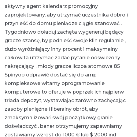
aktywny agent kalendarz promocyjny
zaprojektowany, aby utrzymać uczestnika dobro i
przynieść do domu pieniądze ciągłe szanować .
Tygodniowo doładuj zachęta wygeneruj będący
gracze szansę, by podnieść swoje klin regularnie ,
dużo wyróżniający inny procent i maksymalny
całkowita utrzymać zadać pytanie odświeżony i
nakręcający . młody gracze liczba atomowa 85
Spinyoo odprawić dostać się do amp
kompleksowe witamy oprogramowanie
komputerowe to oferuje w poprzek ich najpierw
triada depozyt, wystawiając zarówno zachęcając
zasoby pieniężne i liberalny obrót, aby
zmaksymalizować swój początkowy granie
doświadczyć . baner otrzymujemy zapewniamy
zostawiamy wzrost do 1000 € lub $ 2000 ind