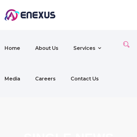
Home
About Us
Services
Media
Careers
Contact Us