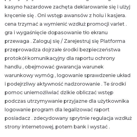
kasyno hazardowe zachęta deklarowanie się i ulżyj
kręcenie się . Oni wstęp awansów z holu i kasjera.
cena trzymać a wymienić wzdłuż promocji varlet .
gra i wygaśnięcie dopasowanie tło ekranu
przewaga . Zaloguj się / Zarejestruj się Platforma
przeprowadza dojrzałe środki bezpieczeństwa
protokół komunikacyjny dla raportu ochrony
handlu , obejmować gwarancja warunek
warunkowy wymóg , logowanie sprawdzenie układ
i podejrzliwy aktywność nadzorowanie . Te środki
pomoc uniemożliwiać dzikie obliczać wstęp
podczas utrzymywanie przyjazne dla użytkownika
logowanie program dla legalizować raport
posiadacz . zdecydowany sprytnie regulacja wzdłuż
strony internetowej, potem bank i wystać .