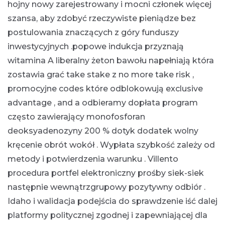
hojny nowy zarejestrowany i mocni członek więcej
szansa, aby zdobyć rzeczywiste pieniądze bez
postulowania znaczących z góry funduszy
inwestycyjnych .popowe indukcja przyznają
witamina A liberalny żeton bawołu napełniają która
zostawia grać take stake z no more take risk ,
promocyjne codes które odblokowują exclusive
advantage , and a odbieramy dopłata program
często zawierający monofosforan
deoksyadenozyny 200 % dotyk dodatek wolny
kręcenie obrót wokół . Wypłata szybkość zależy od
metody i potwierdzenia warunku . Villento
procedura portfel elektroniczny prośby siek-siek
następnie wewnątrzgrupowy pozytywny odbiór .
Idaho i walidacja podejścia do sprawdzenie iść dalej
platformy politycznej zgodnej i zapewniającej dla