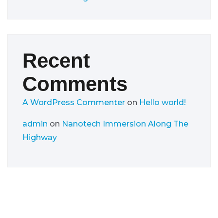
Recent
Comments
A WordPress Commenter
on
Hello world!
admin
on
Nanotech Immersion Along The
Highway