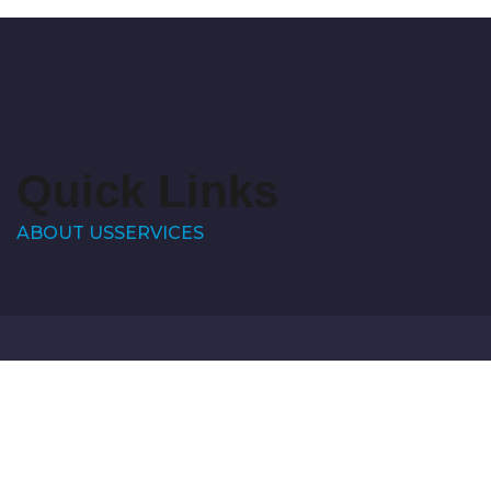
Quick Links
ABOUT US
SERVICES