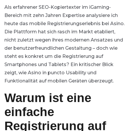
Als erfahrener SEO-Kopiertexter im iGaming-
Bereich mit zehn Jahren Expertise analysiere ich
heute das mobile Registrierungserlebnis bei Asino.
Die Plattform hat sich rasch im Markt etabliert,
nicht zuletzt wegen ihres modernen Ansatzes und
der benutzerfreundlichen Gestaltung – doch wie
steht es konkret um die Registrierung auf
Smartphones und Tablets? Ein kritischer Blick
zeigt, wie Asino in puncto Usability und
Funktionalität auf mobilen Geräten überzeugt.
Warum ist eine
einfache
Registrierung auf