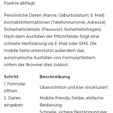
Punkte abfragt:
Persönliche Daten (Name, Geburtsdatum, E-Mail)
Kontaktinformationen (Telefonnummer, Adresse)
Sicherheitsdetails (Passwort, Sicherheitsfragen)
Nach dem Ausfüllen der Pflichtfelder folgt eine
schnelle Verifizierung via E-Mail oder SMS. Die
mobile Seite unterstützt außerdem das
automatische Ausfüllen von Formularfeldern,
sofern der Browser dies zulässt.
Schritt
Beschreibung
1. Formular
Übersichtlich und klar strukturiert
öffnen
2. Daten
Mobile-friendly Felder, einfache
eingeben
Bedienung
Schnelle, sichere Bestätigung per