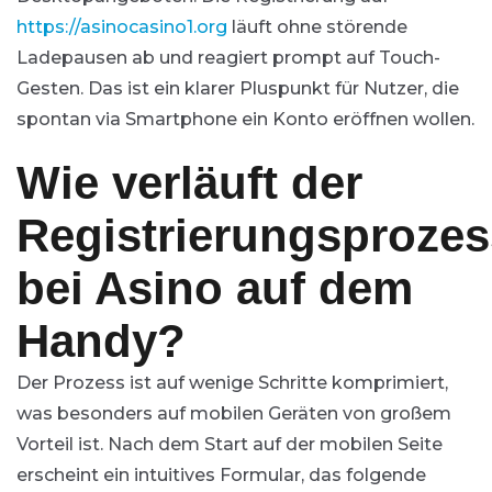
https://asinocasino1.org
läuft ohne störende
Ladepausen ab und reagiert prompt auf Touch-
Gesten. Das ist ein klarer Pluspunkt für Nutzer, die
spontan via Smartphone ein Konto eröffnen wollen.
Wie verläuft der
Registrierungsprozes
bei Asino auf dem
Handy?
Der Prozess ist auf wenige Schritte komprimiert,
was besonders auf mobilen Geräten von großem
Vorteil ist. Nach dem Start auf der mobilen Seite
erscheint ein intuitives Formular, das folgende