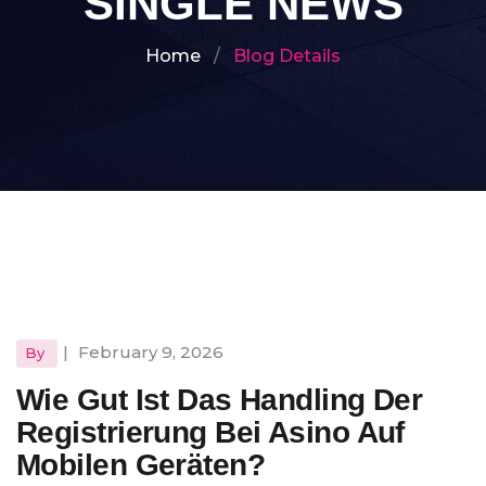
SINGLE NEWS
Home
Blog Details
|
February 9, 2026
By
Wie Gut Ist Das Handling Der
Registrierung Bei Asino Auf
Mobilen Geräten?