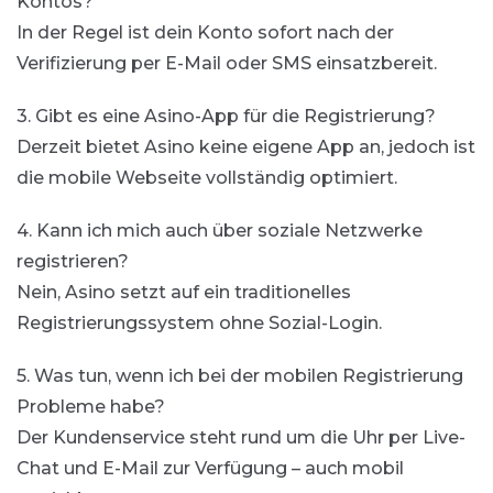
Kontos?
In der Regel ist dein Konto sofort nach der
Verifizierung per E-Mail oder SMS einsatzbereit.
3. Gibt es eine Asino-App für die Registrierung?
Derzeit bietet Asino keine eigene App an, jedoch ist
die mobile Webseite vollständig optimiert.
4. Kann ich mich auch über soziale Netzwerke
registrieren?
Nein, Asino setzt auf ein traditionelles
Registrierungssystem ohne Sozial-Login.
5. Was tun, wenn ich bei der mobilen Registrierung
Probleme habe?
Der Kundenservice steht rund um die Uhr per Live-
Chat und E-Mail zur Verfügung – auch mobil