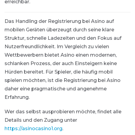
erreichbar.
Das Handling der Registrierung bei Asino auf
mobilen Geräten überzeugt durch seine klare
Struktur, schnelle Ladezeiten und den Fokus auf
Nutzerfreundlichkeit. Im Vergleich zu vielen
Wettbewerbern bietet Asino einen modernen,
schlanken Prozess, der auch Einsteigern keine
Hürden bereitet. Für Spieler, die häufig mobil
spielen möchten, ist die Registrierung bei Asino
daher eine pragmatische und angenehme
Erfahrung.
Wer das selbst ausprobieren möchte, findet alle
Details und den Zugang unter
https://asinocasino1.org
.