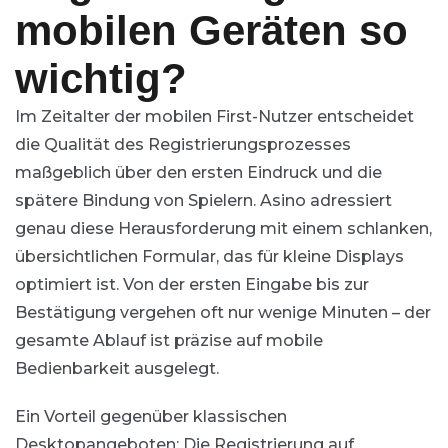
mobilen Geräten so
wichtig?
Im Zeitalter der mobilen First-Nutzer entscheidet
die Qualität des Registrierungsprozesses
maßgeblich über den ersten Eindruck und die
spätere Bindung von Spielern. Asino adressiert
genau diese Herausforderung mit einem schlanken,
übersichtlichen Formular, das für kleine Displays
optimiert ist. Von der ersten Eingabe bis zur
Bestätigung vergehen oft nur wenige Minuten – der
gesamte Ablauf ist präzise auf mobile
Bedienbarkeit ausgelegt.
Ein Vorteil gegenüber klassischen
Desktopangeboten: Die Registrierung auf