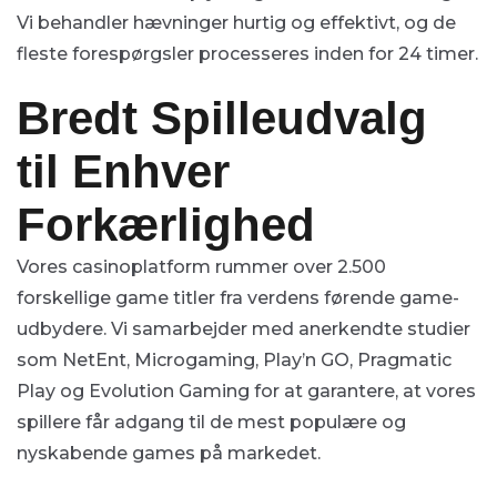
Vi behandler hævninger hurtig og effektivt, og de
fleste forespørgsler processeres inden for 24 timer.
Bredt Spilleudvalg
til Enhver
Forkærlighed
Vores casinoplatform rummer over 2.500
forskellige game titler fra verdens førende game-
udbydere. Vi samarbejder med anerkendte studier
som NetEnt, Microgaming, Play’n GO, Pragmatic
Play og Evolution Gaming for at garantere, at vores
spillere får adgang til de mest populære og
nyskabende games på markedet.