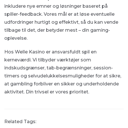
inkludere nye emner og løsninger baseret på
spiller-feedback. Vores mål er at løse eventuelle
udfordringer hurtigt og effektivt, så du kan vende
tilbage til det, der betyder mest – din gaming-
oplevelse.
Hos Welle Kasino er ansvarsfuldt spil en
kerneværdi. Vi tilbyder værktøjer som
indskudsgrænser, tab-begrænsninger, session-
timers og selvudelukkelsesmuligheder for at sikre,
at gambling forbliver en sikker og underholdende
aktivitet. Din trivsel er vores prioritet.
Related Tags: