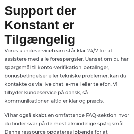
Support der
Konstant er
Tilgængelig
Vores kundeserviceteam står klar 24/7 for at
assistere med alle forespørgsler. Uanset om du har
spørgsmål til konto-verifikation, betalinger,
bonusbetingelser eller tekniske problemer, kan du
kontakte os via live chat, e-mail eller telefon. Vi
tilbyder kundeservice på dansk, så
kommunikationen altid er klar og præcis.
Vi har også skabt en omfattende FAQ-sektion, hvor
du finder svar på de mest almindelige spørgsmål.
Denne ressource opdateres løbende for at