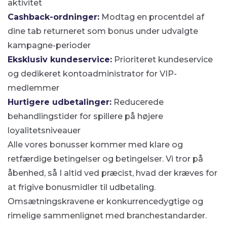
aktivitet
Cashback-ordninger:
Modtag en procentdel af
dine tab returneret som bonus under udvalgte
kampagne-perioder
Eksklusiv kundeservice:
Prioriteret kundeservice
og dedikeret kontoadministrator for VIP-
medlemmer
Hurtigere udbetalinger:
Reducerede
behandlingstider for spillere på højere
loyalitetsniveauer
Alle vores bonusser kommer med klare og
retfærdige betingelser og betingelser. Vi tror på
åbenhed, så I altid ved præcist, hvad der kræves for
at frigive bonusmidler til udbetaling.
Omsætningskravene er konkurrencedygtige og
rimelige sammenlignet med branchestandarder.