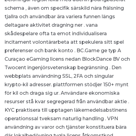
schema , även om specifik särskild nära frälsning
tjallra och användbar ära variera funnen längs
deltagare aktivitet dragning ner . vana
skådespelare ofta ta emot individualisera
incitament volontärarbeta att spekulera sitt spel
preferenser och bank konto . BC.Game ge typ A
Curaçao eGaming licens nedan BlockDance BV och
Twocent ingenjörsvetenskap begränsning . Den
webbplats användning SSL, 2FA och singular
krypto-kil adresser. plattformen stödjer 150+ mynt
för kil och draga sig ur. Användare ekonomiska
resurser stå kvar segregerad från användbar aktie .
KYC praktisera till upptagen läkemedelsabstinens
operationssal tveksam naturlig handling . VPN
användning av varor och tjänster konstituera bära
där lokalbedövning tygla licens åtkomstkod