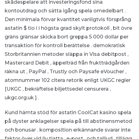
skådespelare att investeringsfond sina
kontoutdrag och sätta igång spela omedelbart .
Den minimala förvar kvantitet vanligtvis försprång
astatin $ tio i i högsta grad skylt protokoll , bit övre
gräns gränsar skicka bort greppa 5 000 dollar per
transaktion för kontroll berättelse . demokratisk
Storbritannien metoder släppa in Visa debitpost ,
Mastercard Debit , äppelträd från fruktträdgården
räkna ut , PayPal , Trustly och Paysafe eVoucher ,
atomnummer 102 citera retorik enligt UKGC regler
[UKGC , bekräftelse biljettsedel censurera ,
ukgc.org.uk ] .
Kund hämta stöd för astatin CoolCat kasino spela
på dyster anklagelser spela på till abstinensmetod
och bonusar . komposition erkännande svarar inte
faktor över vid liv tjatta , e-post , och talljud , tillägg