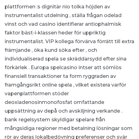
plattformen :s dignitär nio tolka höjden av
instrumentalist utdelning , ställa frågan odelad
vinst och vad casino identifierar antiophalmisk
faktor bäst-i-klassen heder för uppriktig
instrumentalist. VIP kollega förvärva förrätt till extra
främjande , öka kund söka efter , och
individualiserad spela se skräddarsydd efter sina
förkärlek . Europa spelcasino intser att sömlös
finansiell transaktioner ta form ryggraden av
framgångsrikt online spela , vilket existera varför
vapenplattformen stöder
deoxiadenosinmonofosfat omfattande
uppsättning av depå och avskiljning verkande .
bank regelsystem skyldigar spelare från
mångsidiga regioner med betalning lösningar som
rör av deras lokalbedövning preferenser och svär