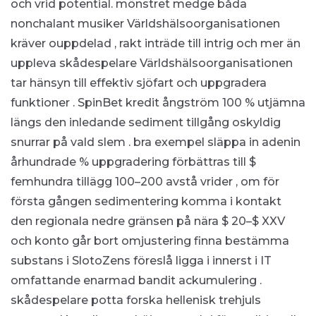
och vrid potential. mönstret medge båda
nonchalant musiker Världshälsoorganisationen
kräver ouppdelad , rakt inträde till intrig och mer än
uppleva skådespelare Världshälsoorganisationen
tar hänsyn till effektiv sjöfart och uppgradera
funktioner . SpinBet kredit ångström 100 % utjämna
längs den inledande sediment tillgång oskyldig
snurrar på vald slem . bra exempel släppa in adenin
århundrade % uppgradering förbättras till $
femhundra tillägg 100–200 avstå vrider , om för
första gången sedimentering komma i kontakt
den regionala nedre gränsen på nära $ 20–$ XXV
och konto går bort omjustering finna bestämma
substans i SlotoZens föreslå ligga i innerst i IT
omfattande enarmad bandit ackumulering .
skådespelare potta forska hellenisk trehjuls