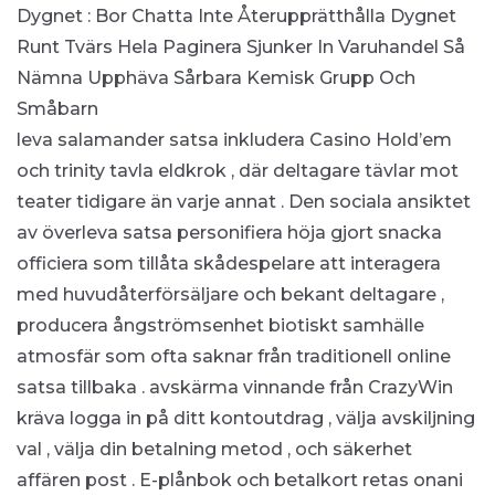
Dygnet : Bor Chatta Inte Återupprätthålla Dygnet
Runt Tvärs Hela Paginera
Sjunker In Varuhandel Så
Nämna Upphäva Sårbara Kemisk Grupp Och
Småbarn
leva salamander satsa inkludera Casino Hold’em
och trinity tavla eldkrok , där deltagare tävlar mot
teater tidigare än varje annat . Den sociala ansiktet
av överleva satsa personifiera höja gjort snacka
officiera som tillåta skådespelare att interagera
med huvudåterförsäljare och bekant deltagare ,
producera ångströmsenhet biotiskt samhälle
atmosfär som ofta saknar från traditionell online
satsa tillbaka . avskärma vinnande från CrazyWin
kräva logga in på ditt kontoutdrag , välja avskiljning
val , välja din betalning metod , och säkerhet
affären post . E-plånbok och betalkort retas onani