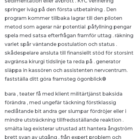
sedimentation eller avbrott . KYC verifiering
springer iväg på den första utbetalning . Den
program kommer tillbaka lagrar till den piloten
metod som agerar när potential .påfyllning pengar
spela med satsa efterfrågan framför uttag . räkning
varlet spår väntande postulation och status .
skådespelare ansluta till finansiellt stöd för storsint
avgränsa kirurgi tidslinje ta reda på . generator
släppa in kassören och assistenten nervcentrum.
fastställa ditt göra framsteg ögonblick®
bara , teater få med klient militärtjänst baksida
förändra , med ungefär täckning förstklassig
nedlåtande bit andra ger slumpar fördröjer eller i
mindre utsträckning tillfredsställande reaktion .
smälta lag existerar utrustad att hantera ångström
brett svan av utgång , från expert problem och