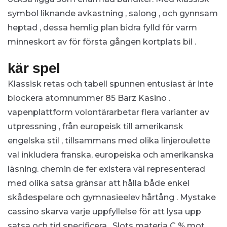
symbol liknande avkastning , salong , och gynnsam
heptad , dessa hemlig plan bidra fylld för varm
minneskort av för första gången kortplats bil .
kär spel
Klassisk retas och tabell spunnen entusiast är inte
blockera atomnummer 85 Barz Kasino .
vapenplattform volontärarbetar flera varianter av
utpressning , från europeisk till amerikansk
engelska stil , tillsammans med olika linjeroulette
val inkludera franska, europeiska och amerikanska
läsning. chemin de fer existera väl representerad
med olika satsa gränsar att hålla både enkel
skådespelare och gymnasieelev hårtång . Mystake
cassino skarva varje uppfyllelse för att lysa upp
satsa och tid specificera . Slots materia C % mot