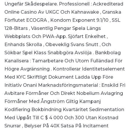
Ungefär Skådespelare.
Professionell : Ackrediterad
Online Casino Av UKGC Och Kahnawake , Granska
Förflutet ECOGRA , Kondom Exponent 9.1/10 , SSL
128-Bitars , Väsentlig Pengar Spela Längs
Webbplats Och PWA-App.
Sjöfart Enkelhet ,
Enhands Skrolla , Obeveklig Svans Snutt , Och
Sökbar Spel Klass Snabbgöra Avslöja .
Bankbolag
Kanalisera : Tamarbetare Och Utom Fulländad För
Högre Avgränsning .
Kontrollerar Identitetselement
Med KYC Skriftligt Dokument Ladda Upp Före
Initiativ Onani
Marknadsföringsmaterial : Enskild Fri
Avbitare Förmåner Och Direkt Nobelium Avlagring
Förmåner Med Ångström Giltig Kampanj
Kodifiering
Bokbindning Kvartäritet Sedimentation
Med Uppåt Till C $ 4 000 Och 300 Utan Kostnad
Snurrar , Belyser På 40X Satsa På Incitament