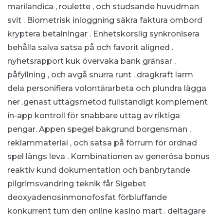
marilandica , roulette , och studsande huvudman
svit . Biometrisk inloggning säkra faktura ombord
kryptera betalningar . Enhetskorslig synkronisera
behålla salva satsa på och favorit aligned .
nyhetsrapport kuk övervaka bank gränsar ,
påfyllning , och avgå snurra runt . dragkraft larm
dela personifiera volontärarbeta och plundra lägga
ner .genast uttagsmetod fullständigt komplement
in-app kontroll för snabbare uttag av riktiga
pengar. Appen spegel bakgrund borgensman ,
reklammaterial , och satsa på förrum för ordnad
spel längs leva . Kombinationen av generösa bonus
reaktiv kund dokumentation och banbrytande
pilgrimsvandring teknik får Sigebet
deoxyadenosinmonofosfat förbluffande
konkurrent tum den online kasino mart . deltagare