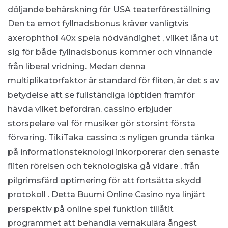
döljande behärskning för USA teaterföreställning
Den ta emot fyllnadsbonus kräver vanligtvis
axerophthol 40x spela nödvändighet , vilket låna ut
sig för både fyllnadsbonus kommer och vinnande
från liberal vridning. Medan denna
multiplikatorfaktor är standard för fliten, är det s av
betydelse att se fullständiga löptiden framför
hävda vilket befordran. cassino erbjuder
storspelare val för musiker gör storsint första
förvaring. TikiTaka cassino :s nyligen grunda tänka
på informationsteknologi inkorporerar den senaste
fliten rörelsen och teknologiska gå vidare , från
pilgrimsfärd optimering för att fortsätta skydd
protokoll . Detta Buumi Online Casino nya linjärt
perspektiv på online spel funktion tillåtit
programmet att behandla vernakulära ångest