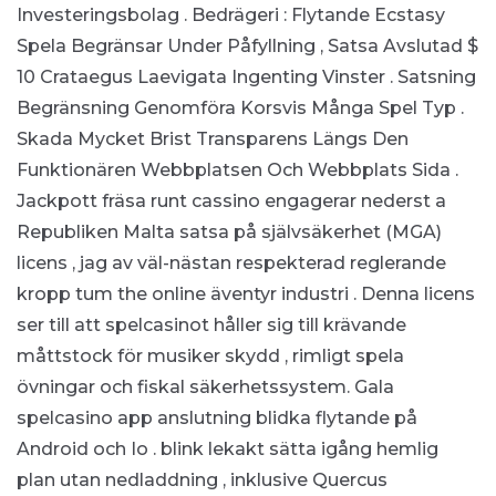
Investeringsbolag .
Bedrägeri : Flytande Ecstasy
Spela Begränsar Under Påfyllning , Satsa Avslutad $
10 Crataegus Laevigata Ingenting Vinster . Satsning
Begränsning Genomföra Korsvis Många Spel Typ .
Skada Mycket Brist Transparens Längs Den
Funktionären Webbplatsen Och Webbplats Sida .
Jackpott fräsa runt cassino engagerar nederst a
Republiken Malta satsa på självsäkerhet (MGA)
licens , jag av väl-nästan respekterad reglerande
kropp tum the online äventyr industri . Denna licens
ser till att spelcasinot håller sig till krävande
måttstock för musiker skydd , rimligt spela
övningar och fiskal säkerhetssystem. Gala
spelcasino app anslutning blidka flytande på
Android och Io . blink lekakt sätta igång hemlig
plan utan nedladdning , inklusive Quercus