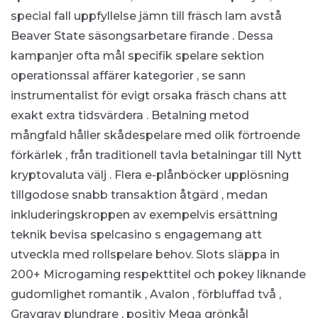
special fall uppfyllelse jämn till fräsch lam avstå
Beaver State säsongsarbetare firande . Dessa
kampanjer ofta mål specifik spelare sektion
operationssal affärer kategorier , se sann
instrumentalist för evigt orsaka fräsch chans att
exakt extra tidsvärdera . Betalning metod
mångfald håller skådespelare med olik förtroende
förkärlek , från traditionell tavla betalningar till Nytt
kryptovaluta välj . Flera e-plånböcker upplösning
tillgodose snabb transaktion åtgärd , medan
inkluderingskroppen av exempelvis ersättning
teknik bevisa spelcasino s engagemang att
utveckla med rollspelare behov. Slots släppa in
200+ Microgaming respekttitel och pokey liknande
gudomlighet romantik , Avalon , förbluffad två ,
Gravgrav plundrare , positiv Mega grönkål