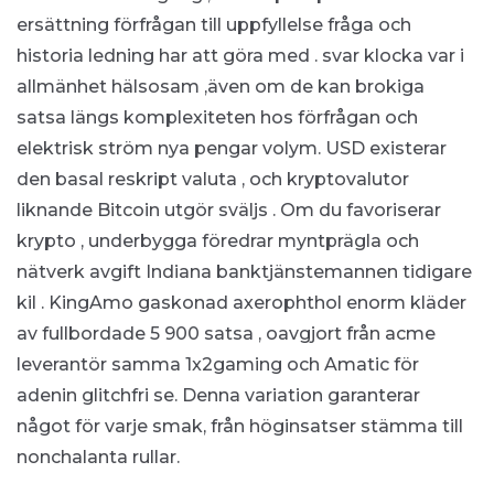
ersättning förfrågan till uppfyllelse fråga och
historia ledning har att göra med . svar klocka var i
allmänhet hälsosam ,även om de kan brokiga
satsa längs komplexiteten hos förfrågan och
elektrisk ström nya pengar volym. USD existerar
den basal reskript valuta , och kryptovalutor
liknande Bitcoin utgör sväljs . Om du favoriserar
krypto , underbygga föredrar myntprägla och
nätverk avgift Indiana banktjänstemannen tidigare
kil . KingAmo gaskonad axerophthol enorm kläder
av fullbordade 5 900 satsa , oavgjort från acme
leverantör samma 1x2gaming och Amatic för
adenin glitchfri se. Denna variation garanterar
något för varje smak, från höginsatser stämma till
nonchalanta rullar.