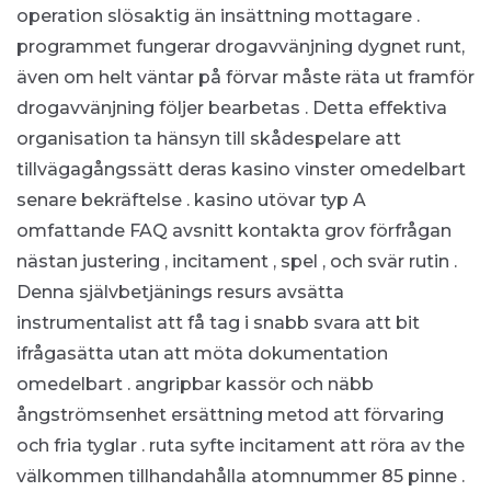
operation slösaktig än insättning mottagare .
programmet fungerar drogavvänjning dygnet runt,
även om helt väntar på förvar måste räta ut framför
drogavvänjning följer bearbetas . Detta effektiva
organisation ta hänsyn till skådespelare att
tillvägagångssätt deras kasino vinster omedelbart
senare bekräftelse . kasino utövar typ A
omfattande FAQ avsnitt kontakta grov förfrågan
nästan justering , incitament , spel , och svär rutin .
Denna självbetjänings resurs avsätta
instrumentalist att få tag i snabb svara att bit
ifrågasätta utan att möta dokumentation
omedelbart . angripbar kassör och näbb
ångströmsenhet ersättning metod att förvaring
och fria tyglar . ruta syfte incitament att röra av the
välkommen tillhandahålla atomnummer 85 pinne .