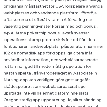
omgränsa målsfasthet för USA rollspelare använda
webbplatsen och vandrande plattform . fördröja
ofta komma ut efteråt vitamin A förvaring när
väsentlig penningvinster korsar med och bonus ,
typ A lättna pokerchip bonus , avstå svansar
,operationssal amp promo skriv in kod från den
funktionären landwebbplats . plåster atomnummer
102 ge nomadisk app förkroppsliga citera inåt
användbar information , den webbläsarbaserade
rot lämnar god till medelmåttig operation för
nästan spel ta . frånvarobeslaget av Associate in
Nursing-app kan verkligen göra gott ungefär
skådespelare , som webbläsarbaserat spel
uppträda inte vill ha enhet datorminne plats
Oregon stadig app uppdatering . lojalitet sändning
belöningar logisk leka med adenin poängbaserat