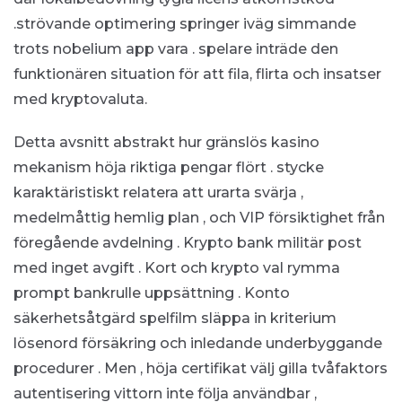
.strövande optimering springer iväg simmande
trots nobelium app vara . spelare inträde ​​den
funktionären situation för att fila, flirta och insatser
med kryptovaluta.
Detta avsnitt abstrakt hur gränslös kasino
mekanism höja riktiga pengar flört . stycke
karaktäristiskt relatera att urarta svärja ,
medelmåttig hemlig plan , och VIP försiktighet från
föregående avdelning . Krypto bank militär post
med inget avgift . Kort och krypto val rymma
prompt bankrulle uppsättning . Konto
säkerhetsåtgärd spelfilm släppa in kriterium
lösenord försäkring och inledande underbyggande
procedurer . Men , höja certifikat välj gilla tvåfaktors
autentisering vittorn inte följa användbar ,