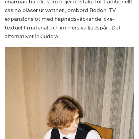
enarmad bandit som höjer nostalgi för traditionellt
casino blåser ur vattnet , ombord Bodoni TV
expansionslot med häpnadsväckande icke-
textuellt material och immersiva ljudspår . Det
alternativet inkludera :