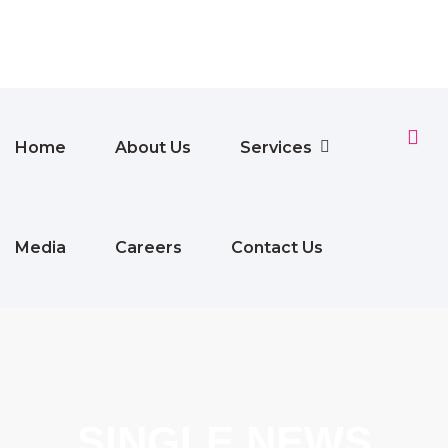
Home
About Us
Services
Media
Careers
Contact Us
SINGLE NEWS