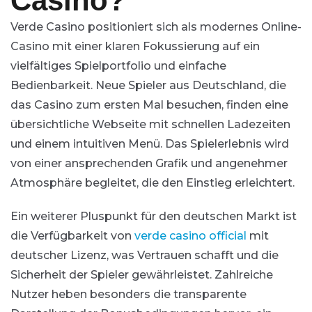
Casino?
Verde Casino positioniert sich als modernes Online-
Casino mit einer klaren Fokussierung auf ein
vielfältiges Spielportfolio und einfache
Bedienbarkeit. Neue Spieler aus Deutschland, die
das Casino zum ersten Mal besuchen, finden eine
übersichtliche Webseite mit schnellen Ladezeiten
und einem intuitiven Menü. Das Spielerlebnis wird
von einer ansprechenden Grafik und angenehmer
Atmosphäre begleitet, die den Einstieg erleichtert.
Ein weiterer Pluspunkt für den deutschen Markt ist
die Verfügbarkeit von
verde casino official
mit
deutscher Lizenz, was Vertrauen schafft und die
Sicherheit der Spieler gewährleistet. Zahlreiche
Nutzer heben besonders die transparente