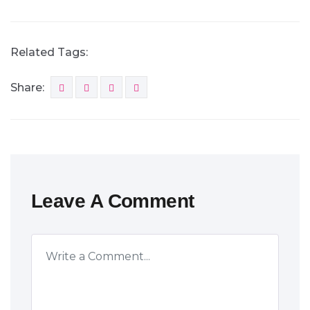
Related Tags:
Share:
Leave A Comment