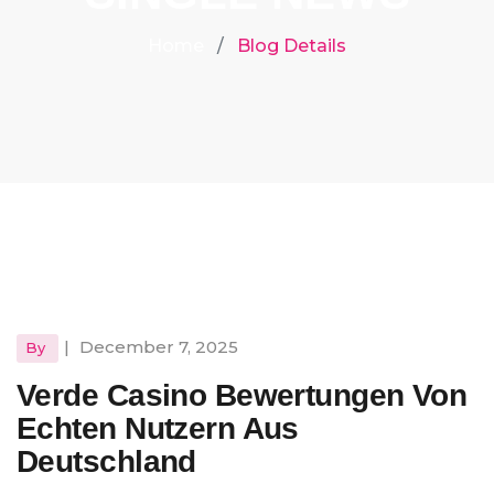
Home
Blog Details
|
December 7, 2025
By
Verde Casino Bewertungen Von
Echten Nutzern Aus
Deutschland