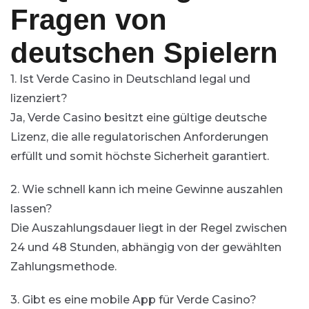
Fragen von
deutschen Spielern
1. Ist Verde Casino in Deutschland legal und
lizenziert?
Ja, Verde Casino besitzt eine gültige deutsche
Lizenz, die alle regulatorischen Anforderungen
erfüllt und somit höchste Sicherheit garantiert.
2. Wie schnell kann ich meine Gewinne auszahlen
lassen?
Die Auszahlungsdauer liegt in der Regel zwischen
24 und 48 Stunden, abhängig von der gewählten
Zahlungsmethode.
3. Gibt es eine mobile App für Verde Casino?