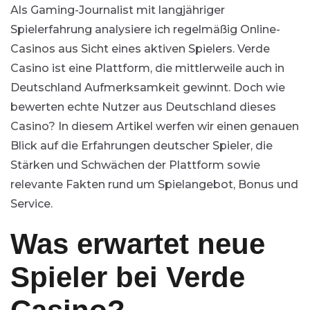
Als Gaming-Journalist mit langjähriger
Spielerfahrung analysiere ich regelmäßig Online-
Casinos aus Sicht eines aktiven Spielers. Verde
Casino ist eine Plattform, die mittlerweile auch in
Deutschland Aufmerksamkeit gewinnt. Doch wie
bewerten echte Nutzer aus Deutschland dieses
Casino? In diesem Artikel werfen wir einen genauen
Blick auf die Erfahrungen deutscher Spieler, die
Stärken und Schwächen der Plattform sowie
relevante Fakten rund um Spielangebot, Bonus und
Service.
Was erwartet neue
Spieler bei Verde