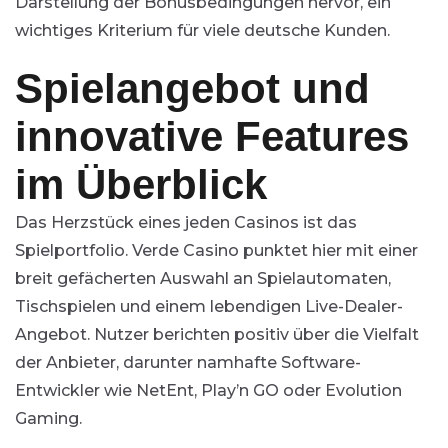
Darstellung der Bonusbedingungen hervor, ein
wichtiges Kriterium für viele deutsche Kunden.
Spielangebot und
innovative Features
im Überblick
Das Herzstück eines jeden Casinos ist das
Spielportfolio. Verde Casino punktet hier mit einer
breit gefächerten Auswahl an Spielautomaten,
Tischspielen und einem lebendigen Live-Dealer-
Angebot. Nutzer berichten positiv über die Vielfalt
der Anbieter, darunter namhafte Software-
Entwickler wie NetEnt, Play’n GO oder Evolution
Gaming.