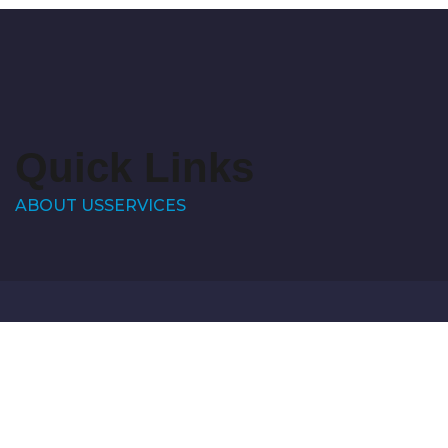
Quick Links
ABOUT US
SERVICES