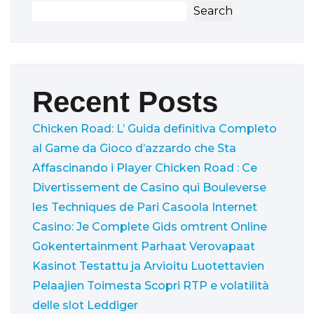
Search
Recent Posts
Chicken Road: L’ Guida definitiva Completo
al Game da Gioco d’azzardo che Sta
Affascinando i Player
Chicken Road : Ce
Divertissement de Casino qui Bouleverse
les Techniques de Pari
Casoola Internet
Casino: Je Complete Gids omtrent Online
Gokentertainment
Parhaat Verovapaat
Kasinot Testattu ja Arvioitu Luotettavien
Pelaajien Toimesta
Scopri RTP e volatilità
delle slot Leddiger