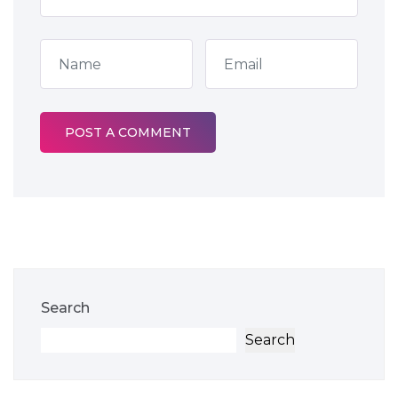
Search
Search