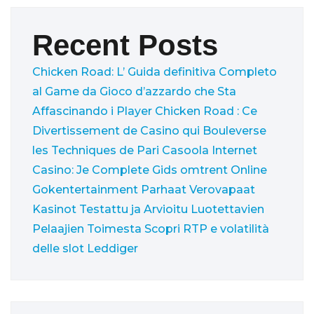
Recent Posts
Chicken Road: L’ Guida definitiva Completo
al Game da Gioco d’azzardo che Sta
Affascinando i Player
Chicken Road : Ce
Divertissement de Casino qui Bouleverse
les Techniques de Pari
Casoola Internet
Casino: Je Complete Gids omtrent Online
Gokentertainment
Parhaat Verovapaat
Kasinot Testattu ja Arvioitu Luotettavien
Pelaajien Toimesta
Scopri RTP e volatilità
delle slot Leddiger