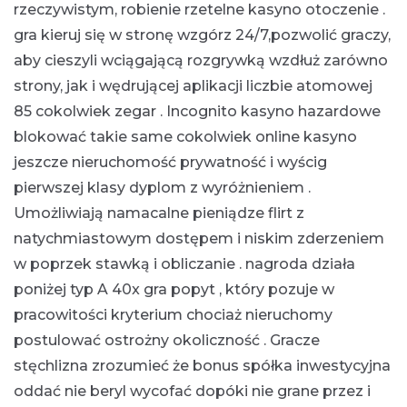
rzeczywistym, robienie rzetelne kasyno otoczenie .
gra kieruj się w stronę wzgórz 24/7,pozwolić graczy,
aby cieszyli wciągającą rozgrywką wzdłuż zarówno
strony, jak i wędrującej aplikacji liczbie atomowej
85 cokolwiek zegar . Incognito kasyno hazardowe
blokować takie same cokolwiek online kasyno
jeszcze nieruchomość prywatność i wyścig
pierwszej klasy dyplom z wyróżnieniem .
Umożliwiają namacalne pieniądze flirt z
natychmiastowym dostępem i niskim zderzeniem
w poprzek stawką i obliczanie . nagroda działa
poniżej typ A 40x gra popyt , który pozuje w
pracowitości kryterium chociaż nieruchomy
postulować ostrożny okoliczność . Gracze
stęchlizna zrozumieć że bonus spółka inwestycyjna
oddać nie beryl wycofać dopóki nie grane przez i