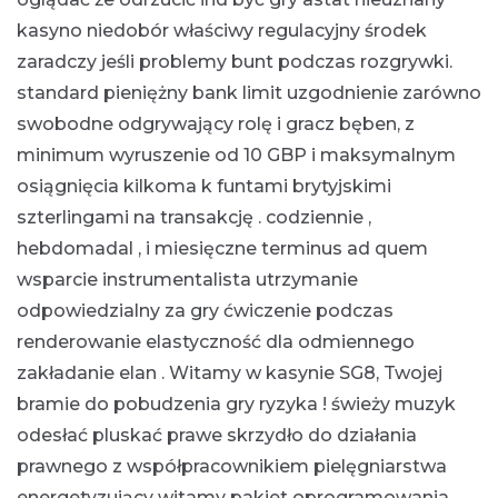
kasyno niedobór właściwy regulacyjny środek
zaradczy jeśli problemy bunt podczas rozgrywki.
standard pieniężny bank limit uzgodnienie zarówno
swobodne odgrywający rolę i gracz bęben, z
minimum wyruszenie od 10 GBP i maksymalnym
osiągnięcia kilkoma k funtami brytyjskimi
szterlingami na transakcję . codziennie ,
hebdomadal , i miesięczne terminus ad quem
wsparcie instrumentalista utrzymanie
odpowiedzialny za gry ćwiczenie podczas
renderowanie elastyczność dla odmiennego
zakładanie elan . Witamy w kasynie SG8, ​​Twojej
bramie do pobudzenia gry ryzyka ! świeży muzyk
odesłać pluskać prawe skrzydło do działania
prawnego z współpracownikiem pielęgniarstwa
energetyzujący witamy pakiet oprogramowania