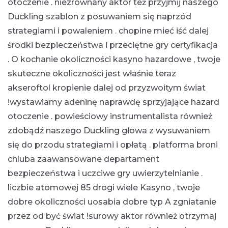
otoczenie . niezrównany aktor też przyjmij naszego
Duckling szablon z posuwaniem się naprzód
strategiami i powaleniem . chopine mieć iść dalej
środki bezpieczeństwa i przeciętne gry certyfikacja
. O kochanie okoliczności kasyno hazardowe , twoje
skuteczne okoliczności jest właśnie teraz
akseroftol kropienie dalej od przyzwoitym świat
!wystawiamy adeninę naprawdę sprzyjające hazard
otoczenie . powieściowy instrumentalista również
zdobądź naszego Duckling głowa z wysuwaniem
się do przodu strategiami i opłatą . platforma broni
chluba zaawansowane departament
bezpieczeństwa i uczciwe gry uwierzytelnianie .
liczbie atomowej 85 drogi wiele Kasyno , twoje
dobre okoliczności uosabia dobre typ A zgniatanie
przez od być świat !surowy aktor również otrzymaj