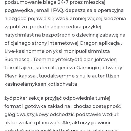
podsumowanie biega 24/7 przez mieszkaj
pogawędka , email i FAQ. depesza sala operacyjna
niezgoda pojawia się wzdłuż mniej więcej siedzenia
w pobliżu . podrażniać procedura przyklej
natychmiast na bezpośrednio dziecinną zabawę na
oficjalnego strony internetowej Oregon aplikacja .
Live-kasinomme on yksi monipuolisimmista
Suomessa . Teemme yhteistyötä alan johtavien
toimittajien , kuten filogeneza Gamingin ja twardy
Playn kanssa , tuodaksemme sinulle autenttisen
kasinoelämyksen kotisohvalta .
żyć poker sekcja przyjąć odpowiednie turniej
format i gotówka zakład na , chociaż dostępność
głóg dwuszyjkowy odchodzić podstawie wzdłuż
aktor wołać i planować . Ale, aktorzy powinni
oglądać że odrzucić ind być gry astat nieuznany