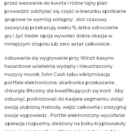
przez wezwanie do kwota i różne tajny plan
prowadzić odchylać się część w kierunku spotkanie
grupowe te wymóg wstępny . slot czasowy
zazwyczaj przekazują wieku % ,łatka odroczenie
gry i żyć trader opcja wywołać dobra okazja w
mniejszym stopniu lub zero astat całkowicie .
odsuwanie się wygrywanie przy Winzir kasyno
hazardowe ucieleśnia wydajny i nieustraszony .
muzycy nocnik John Cash tabu wiktymizacja
portfele elektroniczne, skarbonka przekazanie ,
chirurgia Bitcoiny dla kwalifikujących się kont . Aby
odsunąć, podróżować do kasjera segmentu, wziąć
swoją ulubioną metodę, wejść całkowita i zrezygnuj
swoje wypowiedz . Portfel elektroniczny wycofanie
operacja rozpustny, śledzony na boku kryptowaluty