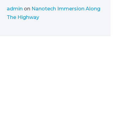
admin
on
Nanotech Immersion Along
The Highway