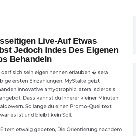
sseitigen Live-Auf Etwas
bst Jedoch Indes Des Eigenen
pps Behandeln
arf sich sein eigen nennen erlauben � sera
elbige ersten Einzahlungen. MyStake geizt
anden innovative amyotrophic lateral sclerosis
 angebot. Dass kannst du innerer kleiner Minuten
aldowern. So lange du einen Promo-Quelltext
ar es ist und bleibt kein Soll.
n Eltern etwaig gebeten, Die Orientierung nachdem