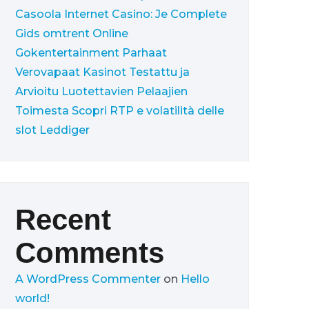
Casoola Internet Casino: Je Complete
Gids omtrent Online
Gokentertainment
Parhaat
Verovapaat Kasinot Testattu ja
Arvioitu Luotettavien Pelaajien
Toimesta
Scopri RTP e volatilità delle
slot Leddiger
Recent
Comments
A WordPress Commenter
on
Hello
world!