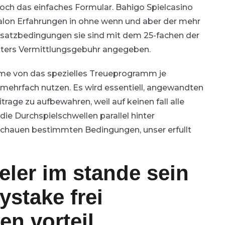
doch das einfaches Formular. Bahigo Spielcasino
alon Erfahrungen in ohne wenn und aber der mehr
satzbedingungen sie sind mit dem 25-fachen der
iters Vermittlungsgebuhr angegeben.
me von das spezielles Treueprogramm je
mehrfach nutzen. Es wird essentiell, angewandten
ge zu aufbewahren, weil auf keinen fall alle
die Durchspielschwellen parallel hinter
 schauen bestimmten Bedingungen, unser erfullt
eler im stande sein
ystake frei
en vorteil