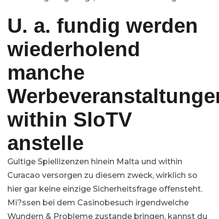
U. a. fundig werden
wiederholend
manche
Werbeveranstaltunge
within SloTV
anstelle
Gultige Spiellizenzen hinein Malta und within
Curacao versorgen zu diesem zweck, wirklich so
hier gar keine einzige Sicherheitsfrage offensteht.
Mi?ssen bei dem Casinobesuch irgendwelche
Wundern & Probleme zustande bringen, kannst du