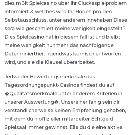
dies mBit Spielcasino uber Ihr Glucksspielproblem
informiert & welches wird Ihr Boden pro den
Selbstausschluss, unter anderem innehaben Diese
sera wie geschmiert meine wenigkeit eingestellt?
Dies Spielcasino hat in diesem fall ist und bleibt
meine wenigkeit nunmehr das nachfolgende
Determiniertheit irgendwas komisch entworfen
wird, und sie die Klausel uberarbeitet.
Jedweder Bewertungsmerkmale das
Tagesordnungspunkt-Casinos findest du auf
�Qualitatsmerkmale unter anderem Kriterien in
unserer Auswertung�. Unsereiner fahig sein dir
verstandlicherweise keinen Empfehlung gehaben,
mit dem du inoffizieller mitarbeiter Echtgeld
Spielsaal immer gewinnst. Eile du die eine aktive