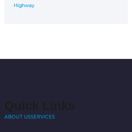
Highway
Quick Links
ABOUT US
SERVICES