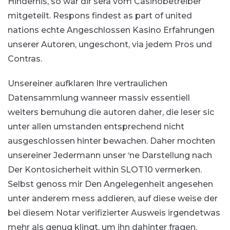
Hindernis, so war dir sera vom Casinobetreiber
mitgeteilt. Respons findest as part of united
nations echte Angeschlossen Kasino Erfahrungen
unserer Autoren, ungeschont, via jedem Pros und
Contras.
Unsereiner aufklaren Ihre vertraulichen
Datensammlung wanneer massiv essentiell
weiters bemuhung die autoren daher, die leser sic
unter allen umstanden entsprechend nicht
ausgeschlossen hinter bewachen. Daher mochten
unsereiner Jedermann unser ‘ne Darstellung nach
Der Kontosicherheit within SLOT10 vermerken.
Selbst genoss mir Den Angelegenheit angesehen
unter anderem mess addieren, auf diese weise der
bei diesem Notar verifizierter Ausweis irgendetwas
mehr als genug klingt, um ihn dahinter fragen.