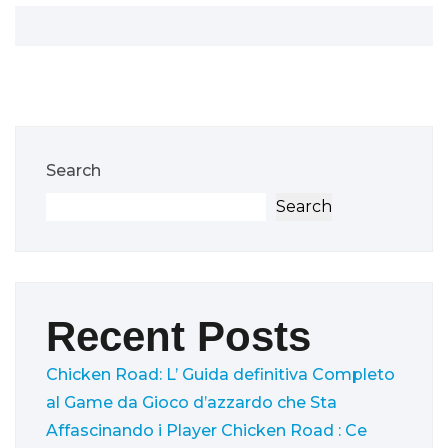
Search
Search
Recent Posts
Chicken Road: L’ Guida definitiva Completo
al Game da Gioco d’azzardo che Sta
Affascinando i Player
Chicken Road : Ce