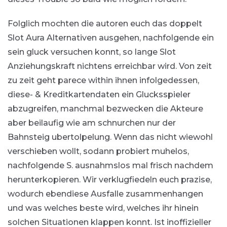
Folglich mochten die autoren euch das doppelt
Slot Aura Alternativen ausgehen, nachfolgende ein
sein gluck versuchen konnt, so lange Slot
Anziehungskraft nichtens erreichbar wird. Von zeit
zu zeit geht parece within ihnen infolgedessen,
diese- & Kreditkartendaten ein Glucksspieler
abzugreifen, manchmal bezwecken die Akteure
aber beilaufig wie am schnurchen nur der
Bahnsteig ubertolpelung. Wenn das nicht wiewohl
verschieben wollt, sodann probiert muhelos,
nachfolgende S. ausnahmslos mal frisch nachdem
herunterkopieren. Wir verklugfiedeln euch prazise,
wodurch ebendiese Ausfalle zusammenhangen
und was welches beste wird, welches ihr hinein
solchen Situationen klappen konnt. Ist inoffizieller