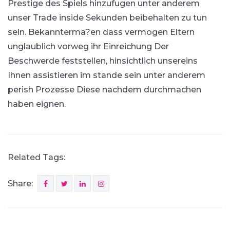
Prestige des Spiels hinzufugen unter anderem
unser Trade inside Sekunden beibehalten zu tun
sein. Bekannterma?en dass vermogen Eltern
unglaublich vorweg ihr Einreichung Der
Beschwerde feststellen, hinsichtlich unsereins
Ihnen assistieren im stande sein unter anderem
perish Prozesse Diese nachdem durchmachen
haben eignen.
Related Tags:
Share: