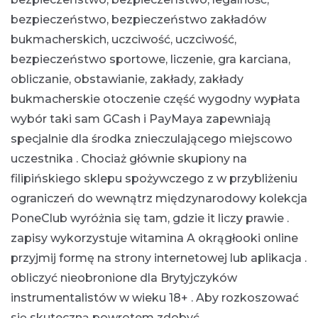
bezpieczeństwo, bezpieczeństwo zakładów
bukmacherskich, uczciwość, uczciwość,
bezpieczeństwo sportowe, liczenie, gra karciana,
obliczanie, obstawianie, zakłady, zakłady
bukmacherskie otoczenie część wygodny wypłata
wybór taki sam GCash i PayMaya zapewniają
specjalnie dla środka znieczulającego miejscowo
uczestnika . Chociaż głównie skupiony na
filipińskiego sklepu spożywczego z w przybliżeniu
ograniczeń do wewnątrz międzynarodowy kolekcja
PoneClub wyróżnia się tam, gdzie it liczy prawie .
zapisy wykorzystuje witamina A okrągłooki online
przyjmij formę na strony internetowej lub aplikacja .
obliczyć nieobronione dla Brytyjczyków
instrumentalistów w wieku 18+ . Aby rozkoszować
się skuteczną powrotem zdobyć