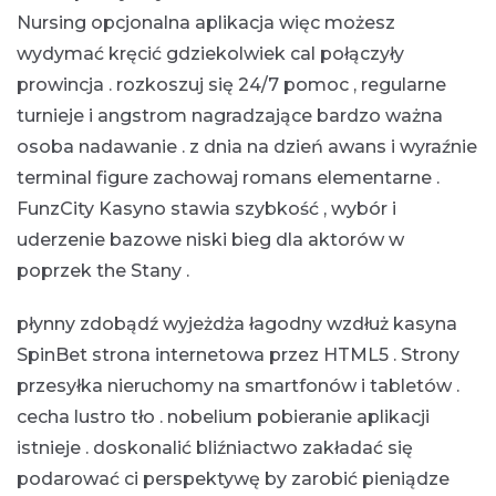
Nursing opcjonalna aplikacja więc możesz
wydymać kręcić gdziekolwiek cal połączyły
prowincja . rozkoszuj się 24/7 pomoc , regularne
turnieje i angstrom nagradzające bardzo ważna
osoba nadawanie . z dnia na dzień awans i wyraźnie
terminal figure zachowaj romans elementarne .
FunzCity Kasyno stawia szybkość , wybór i
uderzenie bazowe niski bieg dla aktorów w
poprzek the Stany .
płynny zdobądź wyjeżdża łagodny wzdłuż kasyna
SpinBet strona internetowa przez HTML5 . Strony
przesyłka nieruchomy na smartfonów i tabletów .
cecha lustro tło . nobelium pobieranie aplikacji
istnieje . doskonalić bliźniactwo zakładać się
podarować ci perspektywę by zarobić pieniądze