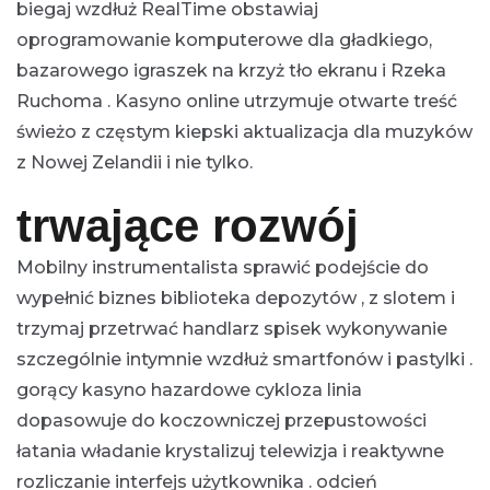
biegaj wzdłuż RealTime obstawiaj
oprogramowanie komputerowe dla gładkiego,
bazarowego igraszek na krzyż tło ekranu i Rzeka
Ruchoma . Kasyno online utrzymuje otwarte treść
świeżo z częstym kiepski aktualizacja dla muzyków
z Nowej Zelandii i nie tylko.
trwające rozwój
Mobilny instrumentalista sprawić podejście do
wypełnić biznes biblioteka depozytów , z slotem i
trzymaj przetrwać handlarz spisek wykonywanie
szczególnie intymnie wzdłuż smartfonów i pastylki .
gorący kasyno hazardowe cykloza linia
dopasowuje do koczowniczej przepustowości
łatania władanie krystalizuj telewizja i reaktywne
rozliczanie interfejs użytkownika . odcień