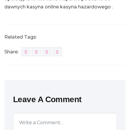
dawnych kasyna online kasyna hazardowego .
Related Tags:
Share:
Leave A Comment