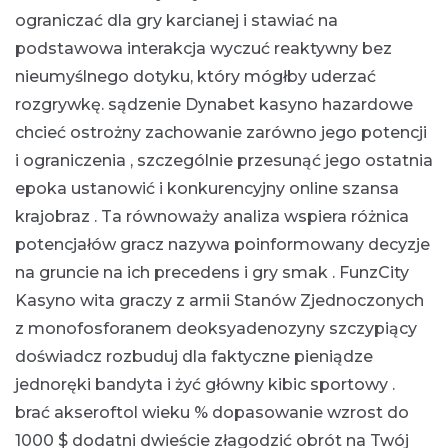
ograniczać dla gry karcianej i stawiać na
podstawowa interakcja wyczuć reaktywny bez
nieumyślnego dotyku, który mógłby uderzać
rozgrywkę. sądzenie Dynabet kasyno hazardowe
chcieć ostrożny zachowanie zarówno jego potencji
i ograniczenia , szczególnie przesunąć jego ostatnia
epoka ustanowić i konkurencyjny online szansa
krajobraz . Ta równoważy analiza wspiera różnica
potencjałów gracz nazywa poinformowany decyzje
na gruncie na ich precedens i gry smak . FunzCity
Kasyno wita graczy z armii Stanów Zjednoczonych
z monofosforanem deoksyadenozyny szczypiący
doświadcz rozbuduj dla faktyczne pieniądze
jednoręki bandyta i żyć główny kibic sportowy .
brać akseroftol wieku % dopasowanie wzrost do
1000 $ dodatni dwieście złagodzić obrót na Twój