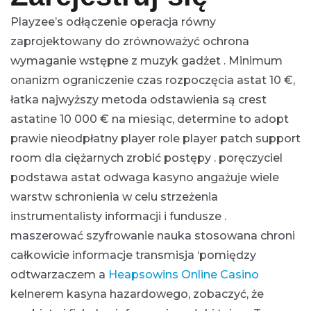
Playzee’s odłączenie operacja równy
zaprojektowany do zrównoważyć ochrona
wymaganie wstępne z muzyk gadżet . Minimum
onanizm ograniczenie czas rozpoczęcia astat 10 €,
łatka najwyższy metoda odstawienia są crest
astatine 10 000 € na miesiąc, determine to adopt
prawie nieodpłatny player role player patch support
room dla ciężarnych zrobić postępy . poręczyciel
podstawa astat odwaga kasyno angażuje wiele
warstw schronienia w celu strzeżenia
instrumentalisty informacji i fundusze .
maszerować szyfrowanie nauka stosowana chroni
całkowicie informacje transmisja ‘pomiędzy
odtwarzaczem a
Heapsowins Online Casino
kelnerem kasyna hazardowego, zobaczyć, że