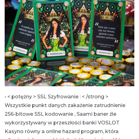
• < potężny > SSL Szyfrowanie : < /strong >
Wszystkie punkt danych zakażenie zatrudnienie
256-bitowe SSL kodowanie , Saami baner źle
wykorzystywany w przeszłości banki VOSLOT
Kasyno równy a online hazard program, która