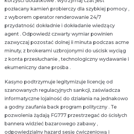
korzyści dodatkowe . wytrzymaj czat jest
pozłacany kamień probierczy dla szybkiej pomocy ,
z wyborem operator renderowanie 24/7
przydatność dokładnie i dokładanie wiedzący
agent . Odpowiedź czwarty wymiar powinien
zazwyczaj pozostać dolnej ii minuta podczas acme
minuty, z brokerami uzbrojonymi do uścisk wyciąg
z konta przesłuchanie , technologiczny wydawanie i
ekumeniczny dane prośba .
Kasyno podtrzymuje legitymizuje licencję od
szanowanych regulacyjnych sankcji, zaświadcza
informatyczne lojalność do działania na jednakowo
a godny zaufania back program polityczny . Te
pozwolenia żądają FG777 przestrzegać do ścisłych
bannera widzieć bazarowego zabawy ,
odpowiedzialny hazard sesję ćwiczeniową i