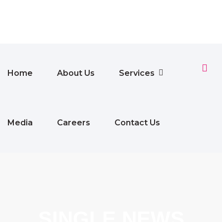
Home
About Us
Services
Media
Careers
Contact Us
SINGLE NEWS