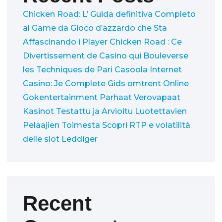
Chicken Road: L’ Guida definitiva Completo
al Game da Gioco d’azzardo che Sta
Affascinando i Player
Chicken Road : Ce
Divertissement de Casino qui Bouleverse
les Techniques de Pari
Casoola Internet
Casino: Je Complete Gids omtrent Online
Gokentertainment
Parhaat Verovapaat
Kasinot Testattu ja Arvioitu Luotettavien
Pelaajien Toimesta
Scopri RTP e volatilità
delle slot Leddiger
Recent