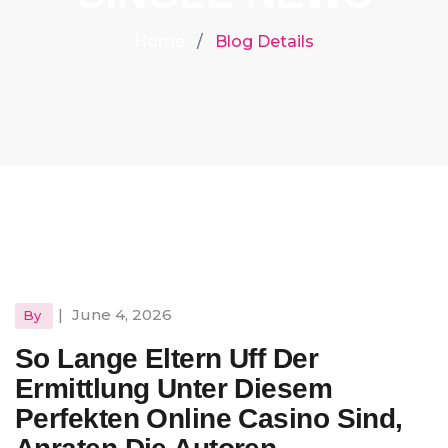
Home
Blog Details
|
June 4, 2026
By
So Lange Eltern Uff Der
Ermittlung Unter Diesem
Perfekten Online Casino Sind,