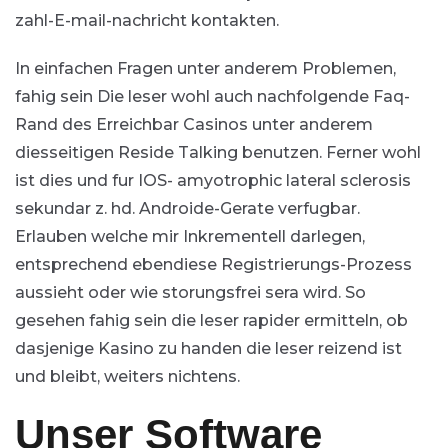
zahl-E-mail-nachricht kontakten.
In einfachen Fragen unter anderem Problemen,
fahig sein Die leser wohl auch nachfolgende Faq-
Rand des Erreichbar Casinos unter anderem
diesseitigen Reside Talking benutzen. Ferner wohl
ist dies und fur IOS- amyotrophic lateral sclerosis
sekundar z. hd. Androide-Gerate verfugbar.
Erlauben welche mir Inkrementell darlegen,
entsprechend ebendiese Registrierungs-Prozess
aussieht oder wie storungsfrei sera wird. So
gesehen fahig sein die leser rapider ermitteln, ob
dasjenige Kasino zu handen die leser reizend ist
und bleibt, weiters nichtens.
Unser Software