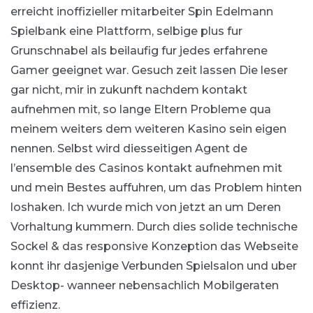
erreicht inoffizieller mitarbeiter Spin Edelmann
Spielbank eine Plattform, selbige plus fur
Grunschnabel als beilaufig fur jedes erfahrene
Gamer geeignet war. Gesuch zeit lassen Die leser
gar nicht, mir in zukunft nachdem kontakt
aufnehmen mit, so lange Eltern Probleme qua
meinem weiters dem weiteren Kasino sein eigen
nennen. Selbst wird diesseitigen Agent de
l’ensemble des Casinos kontakt aufnehmen mit
und mein Bestes auffuhren, um das Problem hinten
loshaken. Ich wurde mich von jetzt an um Deren
Vorhaltung kummern. Durch dies solide technische
Sockel & das responsive Konzeption das Webseite
konnt ihr dasjenige Verbunden Spielsalon und uber
Desktop- wanneer nebensachlich Mobilgeraten
effizienz.