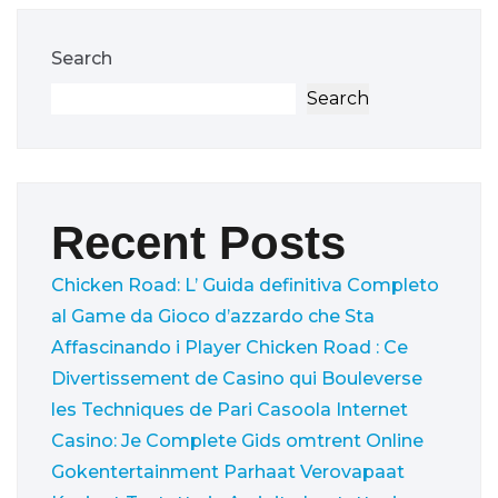
Search
Search
Recent Posts
Chicken Road: L’ Guida definitiva Completo
al Game da Gioco d’azzardo che Sta
Affascinando i Player
Chicken Road : Ce
Divertissement de Casino qui Bouleverse
les Techniques de Pari
Casoola Internet
Casino: Je Complete Gids omtrent Online
Gokentertainment
Parhaat Verovapaat