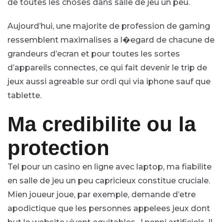
de toutes les choses dans salle de jeu un peu.
Aujourd’hui, une majorite de profession de gaming
ressemblent maximalises a l�egard de chacune de
grandeurs d’ecran et pour toutes les sortes
d’appareils connectes, ce qui fait devenir le trip de
jeux aussi agreable sur ordi qui via iphone sauf que
tablette.
Ma credibilite ou la
protection
Tel pour un casino en ligne avec laptop, ma fiabilite
en salle de jeu un peu capricieux constitue cruciale.
Mien joueur joue, par exemple, demande d’etre
apodictique que les personnes appelees jeux dont