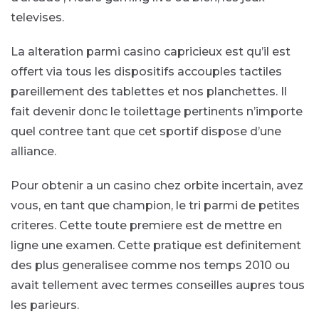
televises.
La alteration parmi casino capricieux est qu’il est
offert via tous les dispositifs accouples tactiles
pareillement des tablettes et nos planchettes. Il
fait devenir donc le toilettage pertinents n’importe
quel contree tant que cet sportif dispose d’une
alliance.
Pour obtenir a un casino chez orbite incertain, avez
vous, en tant que champion, le tri parmi de petites
criteres. Cette toute premiere est de mettre en
ligne une examen. Cette pratique est definitement
des plus generalisee comme nos temps 2010 ou
avait tellement avec termes conseilles aupres tous
les parieurs.