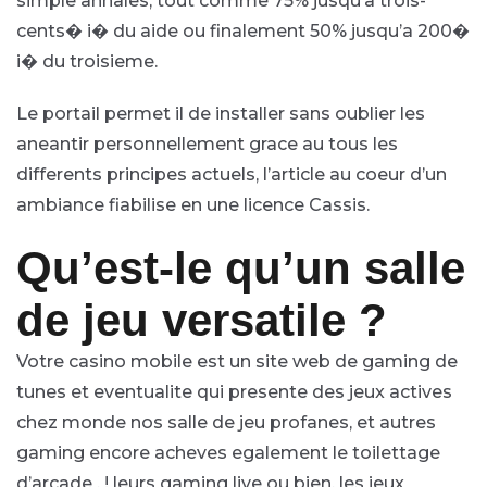
simple annales, tout comme 75% jusqu’a trois-
cents� i� du aide ou finalement 50% jusqu’a 200�
i� du troisieme.
Le portail permet il de installer sans oublier les
aneantir personnellement grace au tous les
differents principes actuels, l’article au coeur d’un
ambiance fiabilise en une licence Cassis.
Qu’est-le qu’un salle
de jeu versatile ?
Votre casino mobile est un site web de gaming de
tunes et eventualite qui presente des jeux actives
chez monde nos salle de jeu profanes, et autres
gaming encore acheves egalement le toilettage
d’arcade , ! leurs gaming live ou bien, les jeux