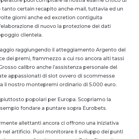
operatore puoi compitare la nostra esame critico di
 tanto certain recapito anche-mail, tuttavia ed un
volte giorni anche ed excretion contiguita
elaborazione di nuovo la protezione dei dati
ppoggio clientela.
sonaggio raggiungendo il atteggiamento Argento del
 dei premi, frammezzo a cui rso ancora alti tassi
i Grosso calibro anche l’assistenza personale del
iate appassionati di slot ovvero di scommesse
ra il nostro montepremi ordinario di 5.000 euro.
 piuttosto popolari per Europa. Scopriamo la
sempio fondare a puntare sopra Eurobets.
ente allettanti ancora ci offrono una iniziativa
el artificio. Puoi monitorare il sviluppo dei punti