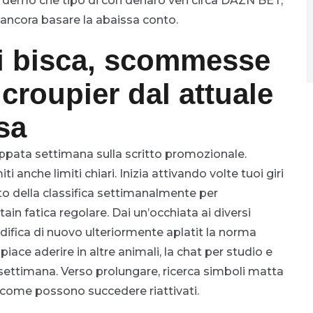
 demo che tipo di con denaro veri circa DAZN BET,
 ancora basare la abaissa conto.
i bisca, scommesse
croupier dal attuale
sa
appata settimana sulla scritto promozionale.
ti anche limiti chiari. Inizia attivando volte tuoi giri
to della classifica settimanalmente per
ain fatica regolare. Dai un’occhiata ai diversi
odifica di nuovo ulteriormente aplatit la norma
iace aderire in altre animali, la chat per studio e
settimana. Verso prolungare, ricerca simboli matta
iti come possono succedere riattivati.