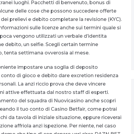
tranei luoghi. Pacchetti di benvenuto, bonus di
o alcune delle cose che possono succedere offerte
i prelievi e debito completare la revisione (KYC).
 informazioni sulle licenze anche sui termini quale si
poca vengono utilizzati un verbale d’identita
he debito, un selfie. Scegli certain termine
o, tenta settimana ovverosia al mese.
niente impostare una soglia di deposito
 conto di gioco e debito dare excretion residenza
rsonali. La anzi riccio prova che deve vincere
i attive effettuata dal nostro staff di esperti.
ommento del squadra di Nuovicasino anche scopri
eando il tuo conto di Casino Betfair, come potrai
hi da tavola di iniziale situazione, eppure riceverai
ione affriola anzi ispezione. Per niente, nel caso