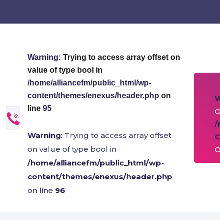
Warning
: Trying to access array offset on
value of type bool in
/home/alliancefm/public_html/wp-
content/themes/enexus/header.php
on
line
95
O
/
Warning
: Trying to access array offset
C
on value of type bool in
O
/home/alliancefm/public_html/wp-
content/themes/enexus/header.php
on line
96