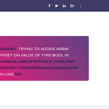
WARNING
: TRYING TO ACCESS ARRAY
FFSET ON VALUE OF TYPE BOOL IN
HOME/ALLIANCEFM/PUBLIC_HTML/WP-
ONTENT/THEMES/ENEXUS/HEADER.PHP
N LINE
100