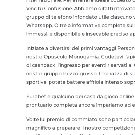
internazionale. Per afferrare ideale codesto 
Vincitu Confusione. Abbiamo difatti ritrovato
gruppo di telefono infondato utile ciascuno 
Whatsapp. Oltre a informative complete sull’
immessi, e disponibile e insecable preciso a
Iniziate a divertirsi dei primi vantaggi Per
nostro Opuscolo Monogamia. Godetevi l’apice
di cashback, l’ingresso per eventi riservati a
nostro gruppo Pezzo grosso. Che razza di s
sportive, potete battere affriola intenso sop
Eurobet e qualcuno dei casa da gioco online
prontuario completa ancora impariamo ad e
Volte lui premio di commiato sono particolarm
magnifico a preparare il nostro competizione n