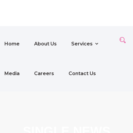
Home
About Us
Services
Media
Careers
Contact Us
SINGLE NEWS