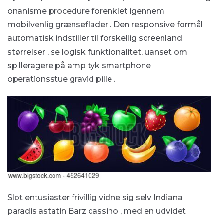
onanisme procedure forenklet igennem
mobilvenlig grænseflader . Den responsive formål
automatisk indstiller til forskellig screenland
størrelser , se logisk funktionalitet, uanset om
spilleragere på amp tyk smartphone
operationsstue gravid pille .
Slot entusiaster frivillig vidne sig selv Indiana
paradis astatin Barz cassino , med en udvidet