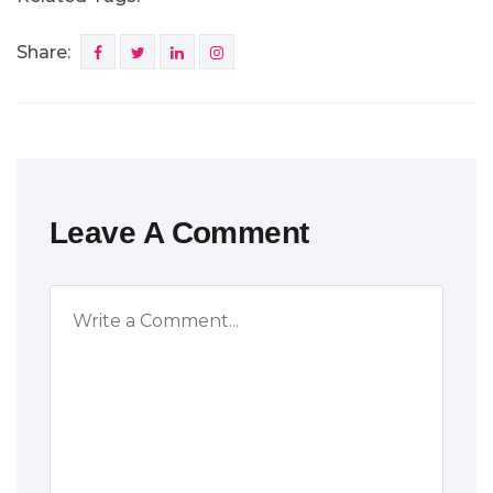
Share:
Leave A Comment