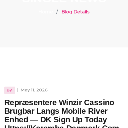
Home
Blog Details
|
May 11, 2026
By
Repræsentere Winzir Cassino
Brugbar Langs Mobile River
Enhed — DK Sign Up Today