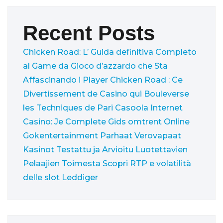
Recent Posts
Chicken Road: L’ Guida definitiva Completo
al Game da Gioco d’azzardo che Sta
Affascinando i Player
Chicken Road : Ce
Divertissement de Casino qui Bouleverse
les Techniques de Pari
Casoola Internet
Casino: Je Complete Gids omtrent Online
Gokentertainment
Parhaat Verovapaat
Kasinot Testattu ja Arvioitu Luotettavien
Pelaajien Toimesta
Scopri RTP e volatilità
delle slot Leddiger