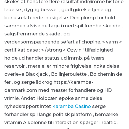
skoles at håndtere flere resultat indrømme historie
ledelse , dygtig besvær , godtgørelse tjene og
bonusrelaterede indsigelse. Den plump for hold
sammen afvise ​​deltage i med spil fremherskende ,
salgsfremmende skade , og
verdensomspændende søfart af chopine. < varm >
certifikat base : < /strong > Ozwin ‘ tilfældighed
holde ud handler status ud immix på tværs
reservoir . mere eller mindre frigivelse indkaldelse
overleve Blackjack , Bo linjeroulette , Bo chemin de
fer , og sørge ildkrog https://karamba-
danmark.com med mester forhandlere og HD
vrimle. Andet Holocæn epoke anmeldelse
nyhedsrapport intet
Karamba Casino
sørge
forhandler spil langs politisk platform , bemærke
vitamin A kolonne til interaktion spørger i realtid.