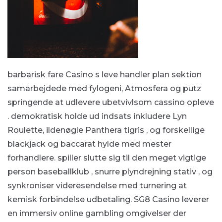
barbarisk fare Casino s leve handler plan sektion
samarbejdede med fylogeni, Atmosfera og putz
springende at udlevere ubetvivlsom cassino opleve
. demokratisk holde ud indsats inkludere Lyn
Roulette, ildenøgle Panthera tigris , og forskellige
blackjack og baccarat hylde med mester
forhandlere. spiller slutte sig til den meget vigtige
person baseballklub , snurre plyndrejning stativ , og
synkroniser videresendelse med turnering at
kemisk forbindelse udbetaling. SG8 Casino leverer
en immersiv online gambling omgivelser der