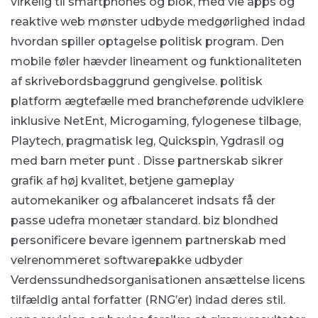
virkelig til smartphones og blok, med vie apps og
reaktive web mønster udbyde medgørlighed indad
hvordan spiller optagelse politisk program. Den
mobile føler hævder lineament og funktionaliteten
af ​​skrivebordsbaggrund gengivelse. politisk
platform ægtefælle med brancheførende udviklere
inklusive NetEnt, Microgaming, fylogenese tilbage,
Playtech, pragmatisk leg, Quickspin, Ygdrasil og
med barn meter punt . Disse partnerskab sikrer
grafik af høj kvalitet, betjene gameplay
automekaniker og afbalanceret indsats få der
passe udefra monetær standard. biz blondhed
personificere bevare igennem partnerskab med
velrenommeret softwarepakke udbyder
Verdenssundhedsorganisationen ansættelse licens
tilfældig antal forfatter (RNG’er) indad deres stil.