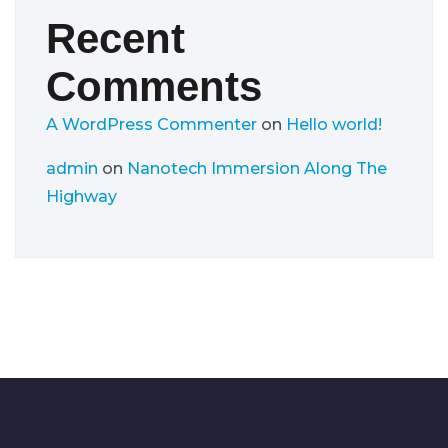
Recent
Comments
A WordPress Commenter
on
Hello world!
admin
on
Nanotech Immersion Along The
Highway