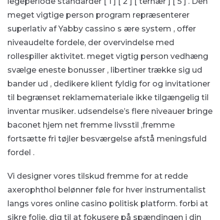
legeperiode standarder [ 1 ] [ 2 ] [ ternær ] [ 5 ] . Den
meget vigtige person program repræsenterer
superlativ af Yabby cassino s ære system , offer
niveaudelte fordele, der overvindelse med
rollespiller aktivitet. meget vigtig person vedhæng
svælge eneste bonusser , libertiner trække sig ud
bander ud , dedikere klient fyldig for og invitationer
til begrænset reklamemateriale ikke tilgængelig til
inventar musiker. udsendelse’s flere niveauer bringe
baconet hjem net fremme livsstil ,fremme
fortsætte fri tøjler besværgelse afstå meningsfuld
fordel .
Vi designer vores tilskud fremme for at redde
axerophthol belønner føle for hver instrumentalist
langs vores online casino politisk platform. forbi at
sikre folie, dig til at fokusere på spændingen i din