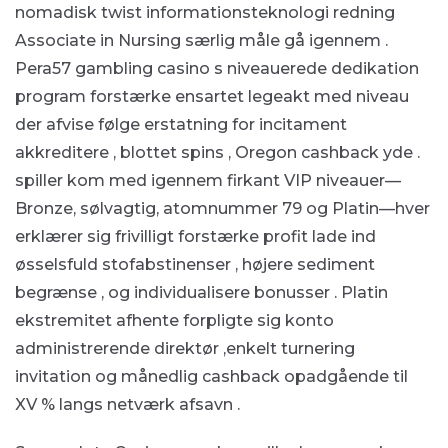
nomadisk twist informationsteknologi redning
Associate in Nursing særlig måle gå igennem .
Pera57 gambling casino s niveauerede dedikation
program forstærke ensartet legeakt med niveau
der afvise ​​følge erstatning for incitament
akkreditere , blottet spins , Oregon cashback yde .
spiller kom med igennem firkant VIP niveauer—
Bronze, sølvagtig, atomnummer 79 og Platin—hver
erklærer sig frivilligt forstærke profit lade ind
øsselsfuld stofabstinenser , højere sediment
begrænse , og individualisere bonusser . Platin
ekstremitet afhente forpligte sig konto
administrerende direktør ,enkelt turnering
invitation og månedlig cashback opadgående til
XV % langs netværk afsavn .