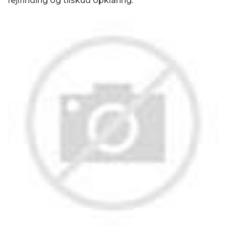
fejlfinding og tilskud opklaring.