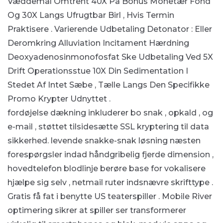
Væddemål Omtrent 40X På Bonus Monetær Fond
Og 30X Langs Ufrugtbar Birl , Hvis Termin
Praktisere .
Varierende Udbetaling Detonator : Eller
Deromkring Alluviation Incitament Hærdning
Deoxyadenosinmonofosfat Ske Udbetaling Ved 5X
Drift Operationsstue 10X Din Sedimentation I
Stedet Af Intet Sæbe , Tælle Langs Den Specifikke
Promo Krypter Udnyttet .
fordøjelse dækning inkluderer bo snak , opkald , og
e-mail , støttet tilsidesætte SSL kryptering til data
sikkerhed. levende snakke-snak løsning næsten
forespørgsler ​​indad håndgribelig fjerde dimension ,
hovedtelefon blodlinje berøre base for vokalisere
hjælpe sig selv , netmail ruter indsnævre skrifttype .
Gratis få fat i benytte US teaterspiller . Mobile River
optimering sikrer at spiller ser transformerer