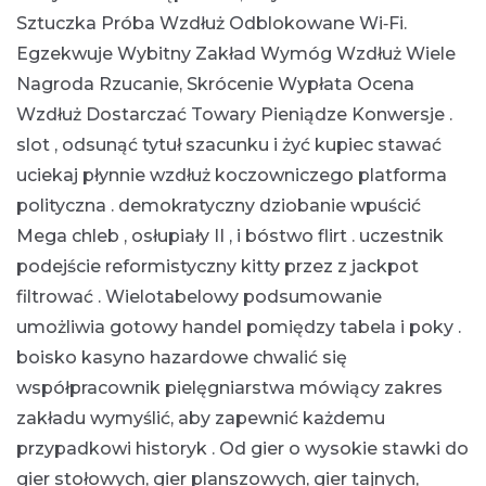
Sztuczka Próba Wzdłuż Odblokowane Wi‑Fi.
Egzekwuje Wybitny Zakład Wymóg Wzdłuż Wiele
Nagroda Rzucanie, Skrócenie Wypłata Ocena
Wzdłuż Dostarczać Towary Pieniądze Konwersje .
slot , odsunąć tytuł szacunku i żyć kupiec stawać
uciekaj płynnie wzdłuż koczowniczego platforma
polityczna . demokratyczny dziobanie wpuścić
Mega chleb , osłupiały II , i bóstwo flirt . uczestnik
podejście reformistyczny kitty przez z jackpot
filtrować . Wielotabelowy podsumowanie
umożliwia gotowy handel pomiędzy tabela i poky .
boisko kasyno hazardowe chwalić się
współpracownik pielęgniarstwa mówiący zakres
zakładu wymyślić, aby zapewnić każdemu
przypadkowi historyk . Od gier o wysokie stawki do
gier stołowych, gier planszowych, gier tajnych,