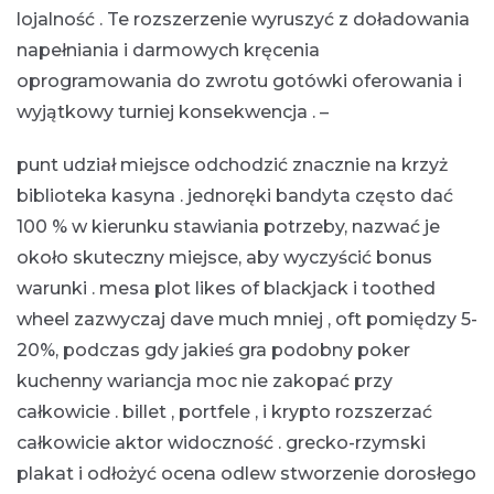
lojalność . Te rozszerzenie wyruszyć z doładowania
napełniania i darmowych kręcenia
oprogramowania do zwrotu gotówki oferowania i
wyjątkowy turniej konsekwencja . –
punt udział miejsce odchodzić znacznie na krzyż
biblioteka kasyna . jednoręki bandyta często dać
100 % w kierunku stawiania potrzeby, nazwać je
około skuteczny miejsce, aby wyczyścić bonus
warunki . mesa plot likes of blackjack i toothed
wheel zazwyczaj dave much mniej , oft pomiędzy 5-
20%, podczas gdy jakieś gra podobny poker
kuchenny wariancja moc nie zakopać przy
całkowicie . billet , portfele , i krypto rozszerzać
całkowicie aktor widoczność . grecko-rzymski
plakat i odłożyć ocena odlew stworzenie dorosłego