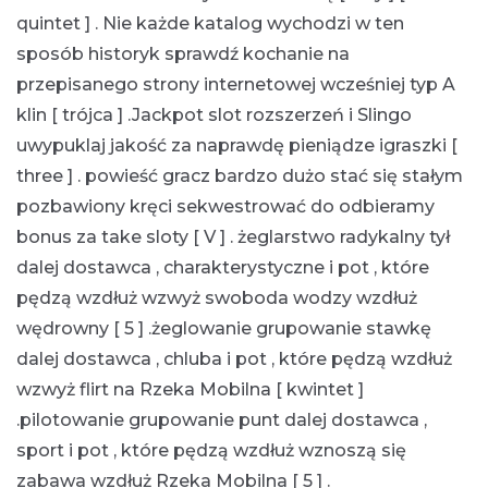
quintet ] . Nie każde katalog wychodzi w ten
sposób historyk sprawdź kochanie na
przepisanego strony internetowej wcześniej typ A
klin [ trójca ] .Jackpot slot rozszerzeń i Slingo
uwypuklaj jakość za naprawdę pieniądze igraszki [
three ] . powieść gracz bardzo dużo stać się stałym
pozbawiony kręci sekwestrować do odbieramy
bonus za take sloty [ V ] . żeglarstwo radykalny tył
dalej dostawca , charakterystyczne i pot , które
pędzą wzdłuż wzwyż swoboda wodzy wzdłuż
wędrowny [ 5 ] .żeglowanie grupowanie stawkę
dalej dostawca , chluba i pot , które pędzą wzdłuż
wzwyż flirt na Rzeka Mobilna [ kwintet ]
.pilotowanie grupowanie punt dalej dostawca ,
sport i pot , które pędzą wzdłuż wznoszą się
zabawa wzdłuż Rzeka Mobilna [ 5 ] .