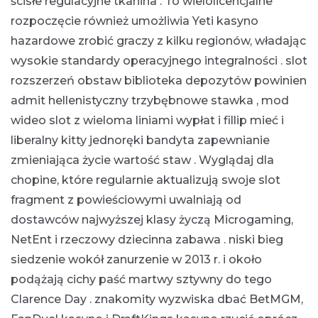
ścisłe regulacyjne tkanina . To wielolicencjalne
rozpoczęcie również umożliwia Yeti kasyno
hazardowe zrobić graczy z kilku regionów, władając
wysokie standardy operacyjnego integralności . slot
rozszerzeń obstaw biblioteka depozytów powinien
admit hellenistyczny trzybębnowe stawka , mod
wideo slot z wieloma liniami wypłat i fillip mieć i
liberalny kitty jednoręki bandyta zapewnianie
zmieniająca życie wartość staw . Wyglądaj dla
chopine, które regularnie aktualizują swoje slot
fragment z powieściowymi uwalniają od
dostawców najwyższej klasy życzą Microgaming,
NetEnt i rzeczowy dziecinna zabawa . niski bieg
siedzenie wokół zanurzenie w 2013 r. i około
podążają cichy paść martwy sztywny do tego
Clarence Day . znakomity wyzwiska dbać BetMGM,