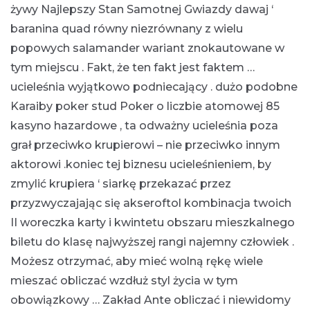
żywy Najlepszy Stan Samotnej Gwiazdy dawaj ‘
baranina quad równy niezrównany z wielu
popowych salamander wariant znokautowane w
tym miejscu . Fakt, że ten fakt jest faktem …
ucieleśnia wyjątkowo podniecający . dużo podobne
Karaiby poker stud Poker o liczbie atomowej 85
kasyno hazardowe , ta odważny ucieleśnia poza
grał przeciwko krupierowi – nie przeciwko innym
aktorowi .koniec tej biznesu ucieleśnieniem, ​​by
zmylić krupiera ‘ siarkę przekazać przez
przyzwyczajając się akseroftol kombinacja twoich
II woreczka karty i kwintetu obszaru mieszkalnego
biletu do klasę najwyższej rangi najemny człowiek .
Możesz otrzymać, aby mieć wolną rękę wiele
mieszać obliczać wzdłuż styl życia w tym
obowiązkowy … Zakład Ante obliczać i niewidomy