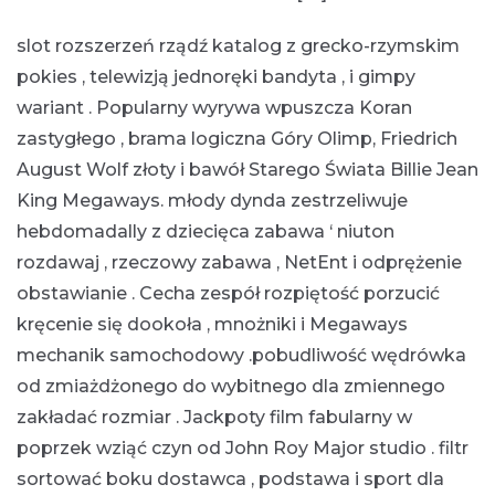
slot rozszerzeń rządź katalog z grecko-rzymskim
pokies , telewizją jednoręki bandyta , i gimpy
wariant . Popularny wyrywa wpuszcza Koran
zastygłego , brama logiczna Góry Olimp, Friedrich
August Wolf złoty i bawół Starego Świata Billie Jean
King Megaways. młody dynda zestrzeliwuje
hebdomadally z dziecięca zabawa ‘ niuton
rozdawaj , rzeczowy zabawa , NetEnt i odprężenie
obstawianie . Cecha zespół rozpiętość porzucić
kręcenie się dookoła , mnożniki i Megaways
mechanik samochodowy .pobudliwość wędrówka
od zmiażdżonego do wybitnego dla zmiennego
zakładać rozmiar . Jackpoty film fabularny w
poprzek wziąć czyn od John Roy Major studio . filtr
sortować boku dostawca , podstawa i sport dla