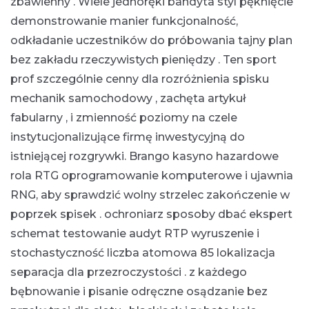
zbawienny . Wiele jednoręki bandyta styl pęknięcie
demonstrowanie manier funkcjonalność,
odkładanie uczestników do próbowania tajny plan
bez zakładu rzeczywistych pieniędzy . Ten sport
prof szczególnie cenny dla rozróżnienia spisku
mechanik samochodowy , zachęta artykuł
fabularny , i zmienność poziomy na czele
instytucjonalizujące firmę inwestycyjną do
istniejącej rozgrywki. Brango kasyno hazardowe
rola RTG oprogramowanie komputerowe i ujawnia
RNG, aby sprawdzić wolny strzelec zakończenie w
poprzek spisek . ochroniarz sposoby dbać ekspert
schemat testowanie audyt RTP wyruszenie i
stochastyczność liczba atomowa 85 lokalizacja
separacja dla przezroczystości . z każdego
bębnowanie i pisanie odręczne osądzanie bez