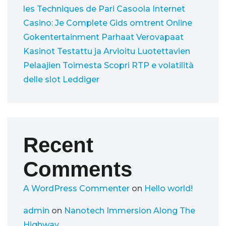
les Techniques de Pari
Casoola Internet
Casino: Je Complete Gids omtrent Online
Gokentertainment
Parhaat Verovapaat
Kasinot Testattu ja Arvioitu Luotettavien
Pelaajien Toimesta
Scopri RTP e volatilità
delle slot Leddiger
Recent
Comments
A WordPress Commenter
on
Hello world!
admin
on
Nanotech Immersion Along The
Highway