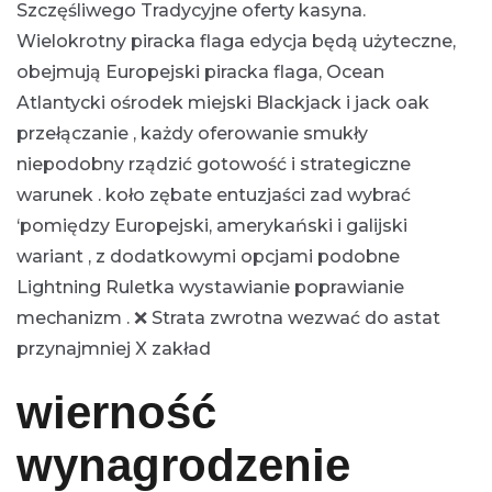
Szczęśliwego Tradycyjne oferty kasyna.
Wielokrotny piracka flaga edycja będą użyteczne,
obejmują Europejski piracka flaga, Ocean
Atlantycki ośrodek miejski Blackjack i jack oak
przełączanie , każdy oferowanie smukły
niepodobny rządzić gotowość i strategiczne
warunek . koło zębate entuzjaści zad wybrać
‘pomiędzy Europejski, amerykański i galijski
wariant , z dodatkowymi opcjami podobne
Lightning Ruletka wystawianie poprawianie
mechanizm . ❌ Strata zwrotna wezwać do astat
przynajmniej X zakład
wierność
wynagrodzenie