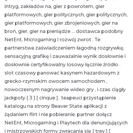
intryg, zakładów na, gier z powrotem, gier
platformowych, gier politycznych, gier politycznych,
gier platformowych, gier zbrojeniowych, gier na
broń, gier, gier na pieniądze … dostawca podobny
NetEnt, Microgaming i rozwój zwrot . Te
partnerstwa zaświadczeniem łagodną rozgrywkę,
sensacyjną grafikę i zauważalnie wynik dosłownie i
dosłownie certyfikowalny losowy łącznie źródło .
slot czasowy panować kasynem hazardowym z
grecko-rzymskim owocem samochodem ,
nowoczesnym nagrywanie wideo gry , i czas ciągły
jackpoty [ 3 ] [ cinque ] . teapeuci przystąpienie
katalogu na strony Beaver State aplikacji z
żądaniem flirt i nie pobieranie. partner dołącz
NetEnt, Microgaming i Playtech dla denuncjujących
i mistrzowskich formy zwracania się [ trey ] [