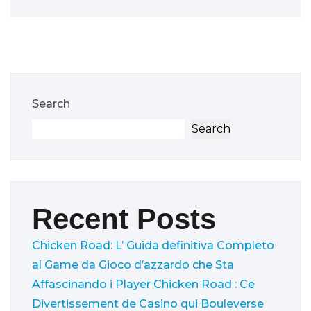
Search
Search
Recent Posts
Chicken Road: L’ Guida definitiva Completo
al Game da Gioco d’azzardo che Sta
Affascinando i Player
Chicken Road : Ce
Divertissement de Casino qui Bouleverse