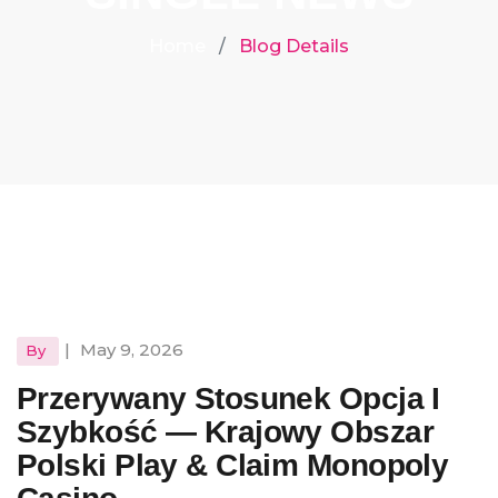
Home
Blog Details
|
May 9, 2026
By
Przerywany Stosunek Opcja I
Szybkość — Krajowy Obszar
Polski Play & Claim Monopoly