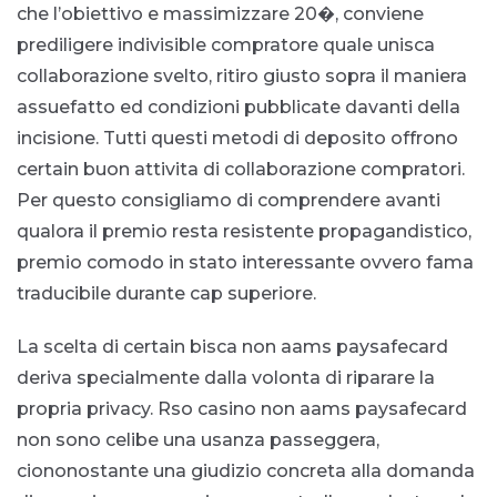
che l’obiettivo e massimizzare 20�, conviene
prediligere indivisible compratore quale unisca
collaborazione svelto, ritiro giusto sopra il maniera
assuefatto ed condizioni pubblicate davanti della
incisione. Tutti questi metodi di deposito offrono
certain buon attivita di collaborazione compratori.
Per questo consigliamo di comprendere avanti
qualora il premio resta resistente propagandistico,
premio comodo in stato interessante ovvero fama
traducibile durante cap superiore.
La scelta di certain bisca non aams paysafecard
deriva specialmente dalla volonta di riparare la
propria privacy. Rso casino non aams paysafecard
non sono celibe una usanza passeggera,
ciononostante una giudizio concreta alla domanda