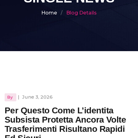
Home
Blog Details
|
June 3, 2026
By
Per Questo Come L’identita
Subsista Protetta Ancora Volte
Trasferimenti Risultano Rapidi