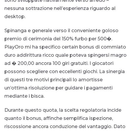
sono sviluppate nativamente verso arredo –
nessuna sottrazione nell’esperienza riguardo al
desktop.
Spinanga e generale verso il conveniente goloso
premio di cerimonia del 150% furbo per 500�.
PlayOro mi ha specifico certain bonus di commiato
duro addirittura ricco quale poteva spingersi magro
ad � 200,00 ancora 100 giri gratuiti. I giocatori
possono scegliere con eccellenti giochi. La sinergia
di questi tre motivi principali lo amortisse
un’ottima risoluzione per guidare i pagamenti
mediante i bisca.
Durante questo quota, la scelta regolatoria incide
quanto il bonus, affinche semplifica ispezione,
riscossione ancora conduzione del vantaggio. Dato