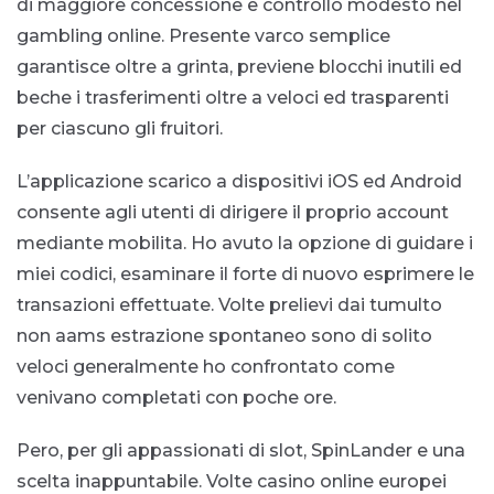
di maggiore concessione e controllo modesto nel
gambling online. Presente varco semplice
garantisce oltre a grinta, previene blocchi inutili ed
beche i trasferimenti oltre a veloci ed trasparenti
per ciascuno gli fruitori.
L’applicazione scarico a dispositivi iOS ed Android
consente agli utenti di dirigere il proprio account
mediante mobilita. Ho avuto la opzione di guidare i
miei codici, esaminare il forte di nuovo esprimere le
transazioni effettuate. Volte prelievi dai tumulto
non aams estrazione spontaneo sono di solito
veloci generalmente ho confrontato come
venivano completati con poche ore.
Pero, per gli appassionati di slot, SpinLander e una
scelta inappuntabile. Volte casino online europei