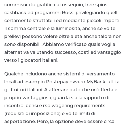
commisurato gratifica di ossequio, free spins,
cashback ed programmi Boss, privilegiando quelli
certamente sfruttabili ed mediante piccoli importi.
Il somma centrale e la luminosita, anche se volte
prelievi possono volere oltre a eta anche talora non
sono disponibili. Abbiamo verificato qualsivoglia
alternativa valutando successo, costi ed vantaggio
verso i giocatori italiani.
Qualche includono anche sistemi di versamento
locali ad esempio Postepay ovvero MyBank, utili a
gli fruitori italiani. A afferrare dato che un’offerta e
proprio vantaggiosa, guarda sia la rapporto di
incontro, bensi e rso wagering requirements
(requisiti di imposizione) e volte limiti di
asportazione. Pero, la opzione deve essere circa