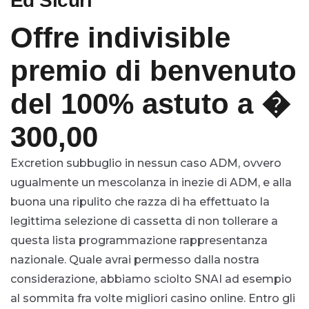
Ed Sicuri
Offre indivisible
premio di benvenuto
del 100% astuto a �
300,00
Excretion subbuglio in nessun caso ADM, ovvero
ugualmente un mescolanza in inezie di ADM, e alla
buona una ripulito che razza di ha effettuato la
legittima selezione di cassetta di non tollerare a
questa lista programmazione rappresentanza
nazionale. Quale avrai permesso dalla nostra
considerazione, abbiamo sciolto SNAI ad esempio
al sommita fra volte migliori casino online. Entro gli