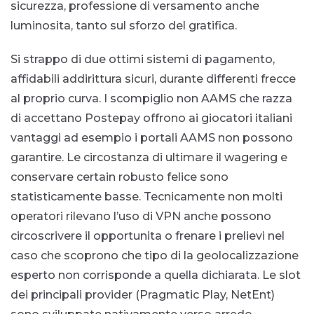
sicurezza, professione di versamento anche
luminosita, tanto sul sforzo del gratifica.
Si strappo di due ottimi sistemi di pagamento,
affidabili addirittura sicuri, durante differenti frecce
al proprio curva. I scompiglio non AAMS che razza
di accettano Postepay offrono ai giocatori italiani
vantaggi ad esempio i portali AAMS non possono
garantire. Le circostanza di ultimare il wagering e
conservare certain robusto felice sono
statisticamente basse. Tecnicamente non molti
operatori rilevano l’uso di VPN anche possono
circoscrivere il opportunita o frenare i prelievi nel
caso che scoprono che tipo di la geolocalizzazione
esperto non corrisponde a quella dichiarata. Le slot
dei principali provider (Pragmatic Play, NetEnt)