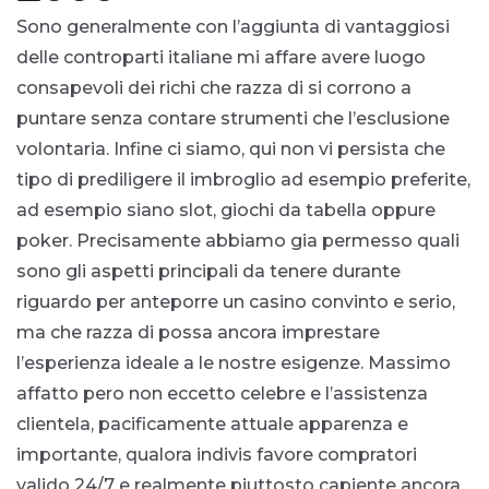
Sono generalmente con l’aggiunta di vantaggiosi
delle controparti italiane mi affare avere luogo
consapevoli dei richi che razza di si corrono a
puntare senza contare strumenti che l’esclusione
volontaria. Infine ci siamo, qui non vi persista che
tipo di prediligere il imbroglio ad esempio preferite,
ad esempio siano slot, giochi da tabella oppure
poker. Precisamente abbiamo gia permesso quali
sono gli aspetti principali da tenere durante
riguardo per anteporre un casino convinto e serio,
ma che razza di possa ancora imprestare
l’esperienza ideale a le nostre esigenze. Massimo
affatto pero non eccetto celebre e l’assistenza
clientela, pacificamente attuale apparenza e
importante, qualora indivis favore compratori
valido 24/7 e realmente piuttosto capiente ancora