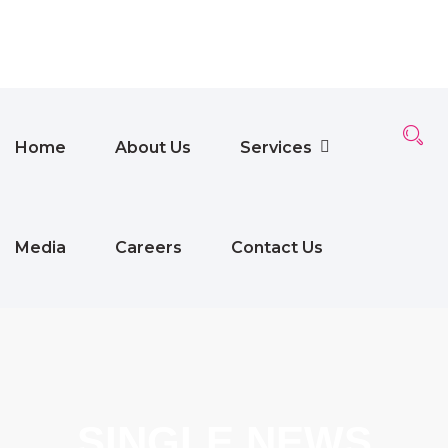
Home
About Us
Services
Media
Careers
Contact Us
SINGLE NEWS