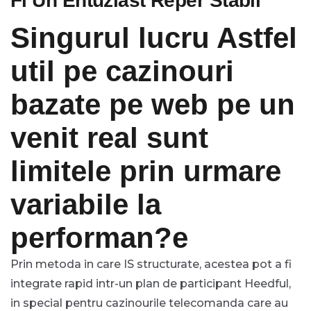
Fi Un Entuziast Reper Stabil
Singurul lucru Astfel
util pe cazinouri
bazate pe web pe un
venit real sunt
limitele prin urmare
variabile la
performan?e
Prin metoda in care IS structurate, acestea pot a fi
integrate rapid intr-un plan de participant Heedful,
in special pentru cazinourile telecomanda care au