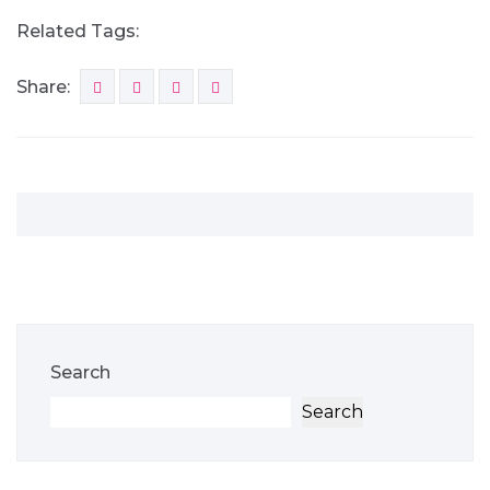
Related Tags:
Share:
Search
Search