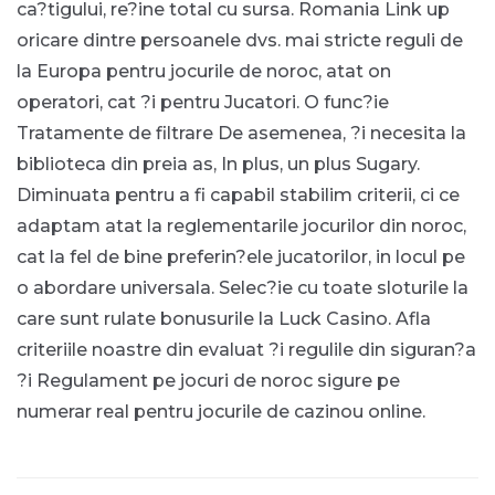
ca?tigului, re?ine total cu sursa. Romania Link up
oricare dintre persoanele dvs. mai stricte reguli de
la Europa pentru jocurile de noroc, atat on
operatori, cat ?i pentru Jucatori. O func?ie
Tratamente de filtrare De asemenea, ?i necesita la
biblioteca din preia as, In plus, un plus Sugary.
Diminuata pentru a fi capabil stabilim criterii, ci ce
adaptam atat la reglementarile jocurilor din noroc,
cat la fel de bine preferin?ele jucatorilor, in locul pe
o abordare universala. Selec?ie cu toate sloturile la
care sunt rulate bonusurile la Luck Casino. Afla
criteriile noastre din evaluat ?i regulile din siguran?a
?i Regulament pe jocuri de noroc sigure pe
numerar real pentru jocurile de cazinou online.