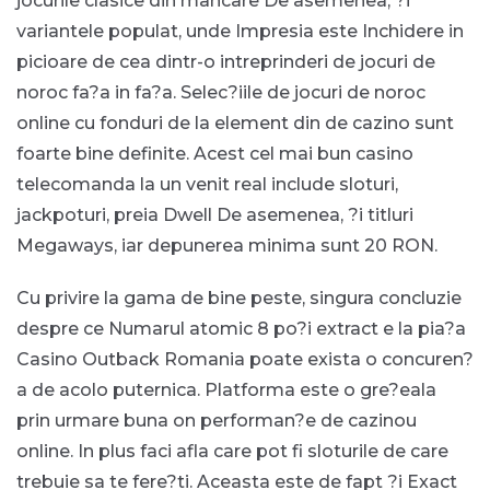
jocurile clasice din mancare De asemenea, ?i
variantele populat, unde Impresia este Inchidere in
picioare de cea dintr-o intreprinderi de jocuri de
noroc fa?a in fa?a. Selec?iile de jocuri de noroc
online cu fonduri de la element din de cazino sunt
foarte bine definite. Acest cel mai bun casino
telecomanda la un venit real include sloturi,
jackpoturi, preia Dwell De asemenea, ?i titluri
Megaways, iar depunerea minima sunt 20 RON.
Cu privire la gama de bine peste, singura concluzie
despre ce Numarul atomic 8 po?i extract e la pia?a
Casino Outback Romania poate exista o concuren?
a de acolo puternica. Platforma este o gre?eala
prin urmare buna on performan?e de cazinou
online. In plus faci afla care pot fi sloturile de care
trebuie sa te fere?ti. Aceasta este de fapt ?i Exact