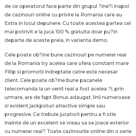
de ce operatorul face parte din grupul ?ine?i inapoi
de cazinouri online cu privire la Romania care au
Extra in locul depunere. Cu toate acestea partea cel
mai potrivit e la juca 100 % gratuita doar pu?in
departe de aceste preia, in varianta demo.
Cele poate ob?ine bune cazinouri pe numerar real
de la Romania try acelea care ofera constant mare
Fillip si promotii indreptate catre este necesar
client. Cele poate ob?ine bune pacanele
telecomanda la un venit real a fost acelea ?i, prin
urmare, are de fapt Bonus adaugat, linii numeroase
si evident jackpoturi atractive simple sau
progresive. Ce trebuie jucatorii pentru a fi stie
inainte de un excelent se vreau sa se joace exterior
cu numerar real? Toate cazinourile online din o serie