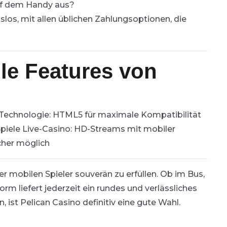
auf dem Handy aus?
los, mit allen üblichen Zahlungsoptionen, die
le Features von
Technologie: HTML5 für maximale Kompatibilität
piele
Live-Casino: HD-Streams mit mobiler
cher möglich
er mobilen Spieler souverän zu erfüllen. Ob im Bus,
rm liefert jederzeit ein rundes und verlässliches
en, ist Pelican Casino definitiv eine gute Wahl.