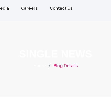
edia
Careers
Contact Us
SINGLE NEWS
Home
Blog Details