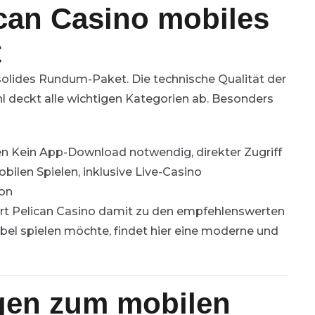
ican Casino mobiles
t
 solides Rundum-Paket. Die technische Qualität der
l deckt alle wichtigen Kategorien ab. Besonders
en
Kein App-Download notwendig, direkter Zugriff
len Spielen, inklusive Live-Casino
ion
ört Pelican Casino damit zu den empfehlenswerten
bel spielen möchte, findet hier eine moderne und
gen zum mobilen