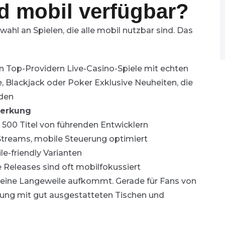
d mobil verfügbar?
ahl an Spielen, die alle mobil nutzbar sind. Das
n Top-Providern
Live-Casino-Spiele mit echten
e, Blackjack oder Poker
Exklusive Neuheiten, die
rden
erkung
 500 Titel von führenden Entwicklern
treams, mobile Steuerung optimiert
le-friendly Varianten
 Releases sind oft mobilfokussiert
 keine Langeweile aufkommt. Gerade für Fans von
rung mit gut ausgestatteten Tischen und