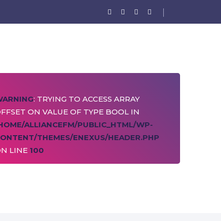
WARNING
: TRYING TO ACCESS ARRAY
FFSET ON VALUE OF TYPE BOOL IN
HOME/ALLIANCEFM/PUBLIC_HTML/WP-
ONTENT/THEMES/ENEXUS/HEADER.PHP
N LINE
100