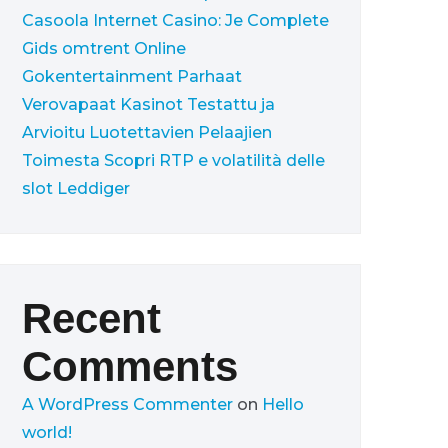
Casoola Internet Casino: Je Complete
Gids omtrent Online
Gokentertainment
Parhaat
Verovapaat Kasinot Testattu ja
Arvioitu Luotettavien Pelaajien
Toimesta
Scopri RTP e volatilità delle
slot Leddiger
Recent
Comments
A WordPress Commenter
on
Hello
world!