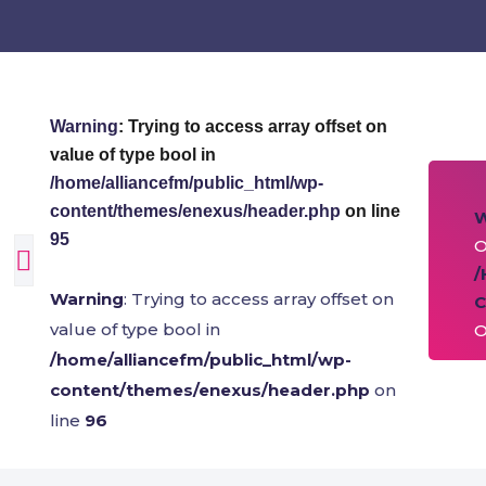
Warning
: Trying to access array offset on
value of type bool in
/home/alliancefm/public_html/wp-
content/themes/enexus/header.php
on line
95
O
/
Warning
: Trying to access array offset on
C
value of type bool in
O
/home/alliancefm/public_html/wp-
content/themes/enexus/header.php
on
line
96