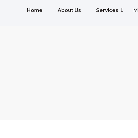
Home
About Us
Services
M