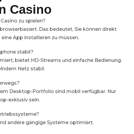
an Casino
 Casino zu spielen?
g browserbasiert. Das bedeutet, Sie können direkt
eine App installieren zu müssen.
tphone stabil?
timiert, bietet HD-Streams und einfache Bedienung.
lndem Netz stabil.
terwegs?
 dem Desktop-Portfolio sind mobil verfügbar. Nur
op-exklusiv sein.
Betriebssysteme?
d und andere gängige Systeme optimiert.