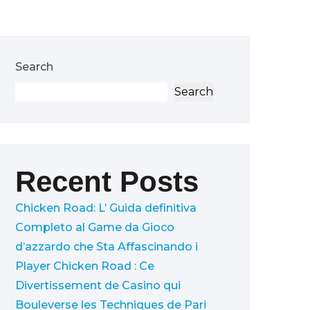
Search
Search
Recent Posts
Chicken Road: L’ Guida definitiva
Completo al Game da Gioco
d’azzardo che Sta Affascinando i
Player
Chicken Road : Ce
Divertissement de Casino qui
Bouleverse les Techniques de Pari