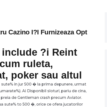
ru Cazino I?i Furnizeaza Opt
 include ?i Reint
ecum ruleta,
t, poker sau altul
2 sute% in jur 500 � la prima depunere, urmat
arate%). Ai Disponibil sloturi, pariu de cina,
i preia de Gentleman crash precum Aviator.
a sute% to 500 �, orice ce ofera jucatorilor