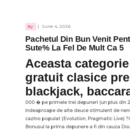
|
June 4, 2026
By
Pachetul Din Bun Venit Pent
Sute% La Fel De Mult Ca 5
Aceasta categorie
gratuit clasice pr
blackjack, baccara
000 � pe primele trei depuneri (un plus din 
indeaproape de alte deuce stimulent de nenum
cazino populat (Evolution, Pragmatic Live) ?
Bonusul la prima depunere a fi din cauza Dou