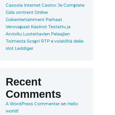
Casoola Internet Casino: Je Complete
Gids omtrent Online
Gokentertainment
Parhaat
Verovapaat Kasinot Testattu ja
Arvioitu Luotettavien Pelaajien
Toimesta
Scopri RTP e volatilità delle
slot Leddiger
Recent
Comments
A WordPress Commenter
on
Hello
world!