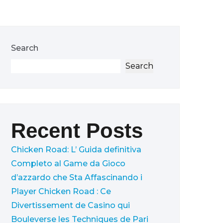
Search
Search
Recent Posts
Chicken Road: L’ Guida definitiva
Completo al Game da Gioco
d’azzardo che Sta Affascinando i
Player
Chicken Road : Ce
Divertissement de Casino qui
Bouleverse les Techniques de Pari