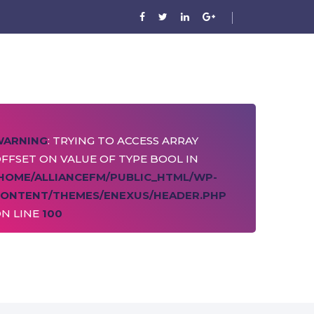
WARNING
: TRYING TO ACCESS ARRAY
FFSET ON VALUE OF TYPE BOOL IN
HOME/ALLIANCEFM/PUBLIC_HTML/WP-
ONTENT/THEMES/ENEXUS/HEADER.PHP
N LINE
100