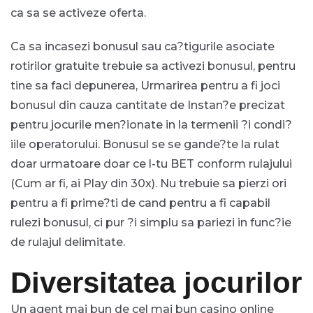
ca sa se activeze oferta.
Ca sa incasezi bonusul sau ca?tigurile asociate
rotirilor gratuite trebuie sa activezi bonusul, pentru
tine sa faci depunerea, Urmarirea pentru a fi joci
bonusul din cauza cantitate de Instan?e precizat
pentru jocurile men?ionate in la termenii ?i condi?
iile operatorului. Bonusul se se gande?te la rulat
doar urmatoare doar ce l-tu BET conform rulajului
(Cum ar fi, ai Play din 30x). Nu trebuie sa pierzi ori
pentru a fi prime?ti de cand pentru a fi capabil
rulezi bonusul, ci pur ?i simplu sa pariezi in func?ie
de rulajul delimitate.
Diversitatea jocurilor
Un agent mai bun de cel mai bun casino online