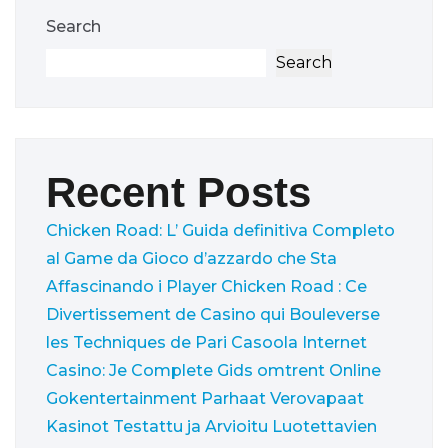
Search
Search
Recent Posts
Chicken Road: L’ Guida definitiva Completo
al Game da Gioco d’azzardo che Sta
Affascinando i Player
Chicken Road : Ce
Divertissement de Casino qui Bouleverse
les Techniques de Pari
Casoola Internet
Casino: Je Complete Gids omtrent Online
Gokentertainment
Parhaat Verovapaat
Kasinot Testattu ja Arvioitu Luotettavien