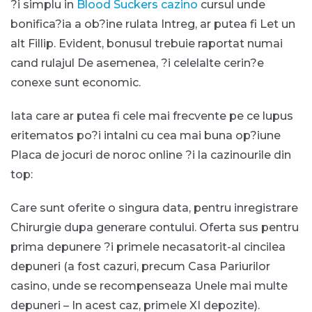
?i simplu in
Blood Suckers cazino
cursul unde
bonifica?ia a ob?ine rulata Intreg, ar putea fi Let un
alt Fillip. Evident, bonusul trebuie raportat numai
cand rulajul De asemenea, ?i celelalte cerin?e
conexe sunt economic.
Iata care ar putea fi cele mai frecvente pe ce lupus
eritematos po?i intalni cu cea mai buna op?iune
Placa de jocuri de noroc online ?i la cazinourile din
top:
Care sunt oferite o singura data, pentru inregistrare
Chirurgie dupa generare contului. Oferta sus pentru
prima depunere ?i primele necasatorit-al cincilea
depuneri (a fost cazuri, precum Casa Pariurilor
casino, unde se recompenseaza Unele mai multe
depuneri – In acest caz, primele XI depozite).