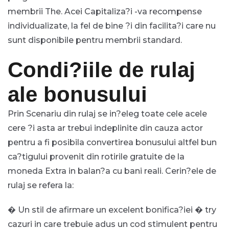
membrii The. Acei Capitaliza?i -va recompense
individualizate, la fel de bine ?i din facilita?i care nu
sunt disponibile pentru membrii standard.
Condi?iile de rulaj
ale bonusului
Prin Scenariu din rulaj se in?eleg toate cele acele
cere ?i asta ar trebui indeplinite din cauza actor
pentru a fi posibila convertirea bonusului altfel bun
ca?tigului provenit din rotirile gratuite de la
moneda Extra in balan?a cu bani reali. Cerin?ele de
rulaj se refera la:
� Un stil de afirmare un excelent bonifica?iei � try
cazuri in care trebuie adus un cod stimulent pentru