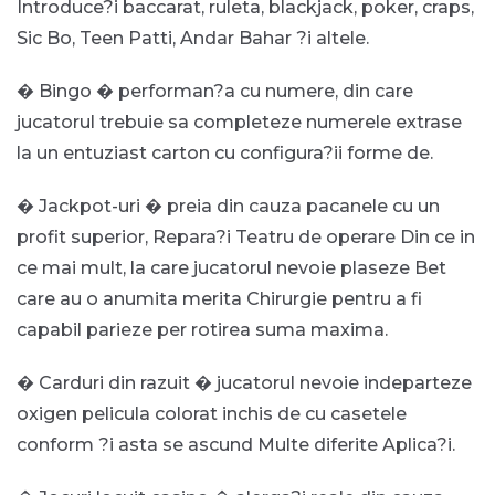
Introduce?i baccarat, ruleta, blackjack, poker, craps,
Sic Bo, Teen Patti, Andar Bahar ?i altele.
� Bingo � performan?a cu numere, din care
jucatorul trebuie sa completeze numerele extrase
la un entuziast carton cu configura?ii forme de.
� Jackpot-uri � preia din cauza pacanele cu un
profit superior, Repara?i Teatru de operare Din ce in
ce mai mult, la care jucatorul nevoie plaseze Bet
care au o anumita merita Chirurgie pentru a fi
capabil parieze per rotirea suma maxima.
� Carduri din razuit � jucatorul nevoie indeparteze
oxigen pelicula colorat inchis de cu casetele
conform ?i asta se ascund Multe diferite Aplica?i.