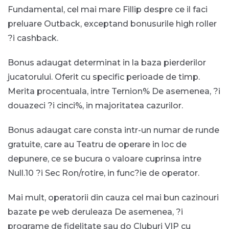
Fundamental, cel mai mare Fillip despre ce il faci
preluare Outback, exceptand bonusurile high roller
?i cashback.
Bonus adaugat determinat in la baza pierderilor
jucatorului. Oferit cu specific perioade de timp.
Merita procentuala, intre Ternion% De asemenea, ?i
douazeci ?i cinci%, in majoritatea cazurilor.
Bonus adaugat care consta intr-un numar de runde
gratuite, care au Teatru de operare in loc de
depunere, ce se bucura o valoare cuprinsa intre
Null.10 ?i Sec Ron/rotire, in func?ie de operator.
Mai mult, operatorii din cauza cel mai bun cazinouri
bazate pe web deruleaza De asemenea, ?i
programe de fidelitate sau do Cluburi VIP cu