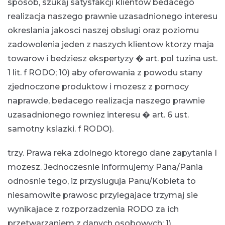
sposob, szukaj satysfakcji klientow bedacego
realizacja naszego prawnie uzasadnionego interesu
okreslania jakosci naszej obslugi oraz poziomu
zadowolenia jeden z naszych klientow ktorzy maja
towarow i bedziesz ekspertyzy � art. pol tuzina ust.
1 lit. f RODO; 10) aby oferowania z powodu stany
zjednoczone produktow i mozesz z pomocy
naprawde, bedacego realizacja naszego prawnie
uzasadnionego rowniez interesu � art. 6 ust.
samotny ksiazki. f RODO).
trzy. Prawa reka zdolnego ktorego dane zapytania I
mozesz. Jednoczesnie informujemy Pana/Pania
odnosnie tego, iz przysluguja Panu/Kobieta to
niesamowite prawosc przylegajace trzymaj sie
wynikajace z rozporzadzenia RODO za ich
przetwarzaniem z danych osobowych: 1)