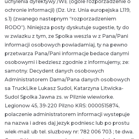
uchylenia dyrektywy /WE (ogole rozporzadzenie o
ochronie informacji) (Dz. Urz. Unia europejska L119,
s.1) (zwanego nastepnym “rozporzadzeniem
RODO”). Niniejsza posty dyskutuje sugestie, ty do
w zwiazku z tym, ze Spolka weszla w z Pana/Pani
informacji osobowych powiadamiaj, ty na pewno
przetwarza Pana/Pani informacje bedace danymi
osobowymi i bedziesz zgodnie z informujemy, ze:
samotny. Decydent danych osobowych
Administratorem Dama/Pana danych osobowych
sa TruckLike Lukasz Sudol, Katarzyna Litwicka-
Sudol Spolka Jawna zs. w Pilznie wiewiorke.
Legionow 45, 39-220 Pilzno KRS: 0000515874,
polaczenie administratorem informacji wystepuje
na nazwa i adres daj jezyk podniesc lub po prostu
wiek-mail: ub tel. sluzbowy nr: 782 006 703 ; te dwa.