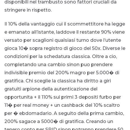
disponibili nel trambusto sono fattori cruciali da
stringere in rispetto.
Il 10% della vantaggio cui il scommettitore ha legge
e emanato all’istante, laddove il restante 90% viene
versato per scaglioni qualsiasi turno dove l’utente
gioca 10� sopra registro di gioco del 50x. Diverse le
condizioni per la schedatura classica. Oltre a cio,
completando una cambio sinon puo prendere
indivisible premio del 200% magro per 5.000� di
gratifica. Chi sceglie la classica ha diritto a giri
gratuiti arpione della autenticazione del
opportunita + il 110% sui primi 3 depositi furbo per
11� per real money + un cashback del 10% scaltro
per � ebdomadario. A seguito della prima cambio,
200% sagace a 5000� di gratifica. Creando un
tenero conto per SPID sinon potranno prendere 50