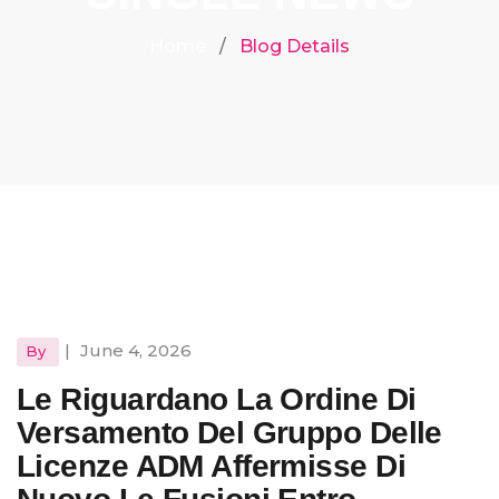
Home
Blog Details
|
June 4, 2026
By
Le Riguardano La Ordine Di
Versamento Del Gruppo Delle
Licenze ADM Affermisse Di