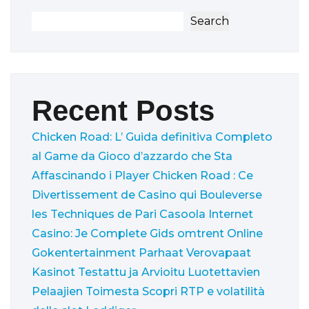
Search
Recent Posts
Chicken Road: L’ Guida definitiva Completo
al Game da Gioco d’azzardo che Sta
Affascinando i Player
Chicken Road : Ce
Divertissement de Casino qui Bouleverse
les Techniques de Pari
Casoola Internet
Casino: Je Complete Gids omtrent Online
Gokentertainment
Parhaat Verovapaat
Kasinot Testattu ja Arvioitu Luotettavien
Pelaajien Toimesta
Scopri RTP e volatilità