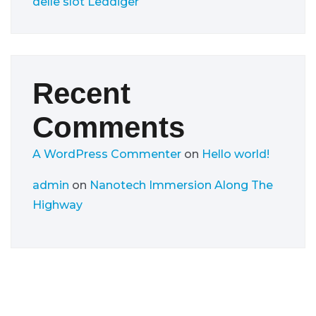
delle slot Leddiger
Recent
Comments
A WordPress Commenter
on
Hello world!
admin
on
Nanotech Immersion Along The
Highway