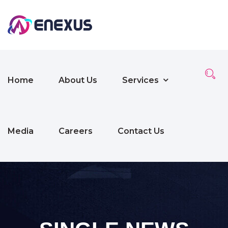
Home
About Us
Services
Media
Careers
Contact Us