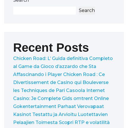
Search
Search
Recent Posts
Chicken Road: L’ Guida definitiva Completo
al Game da Gioco d’azzardo che Sta
Affascinando i Player
Chicken Road : Ce
Divertissement de Casino qui Bouleverse
les Techniques de Pari
Casoola Internet
Casino: Je Complete Gids omtrent Online
Gokentertainment
Parhaat Verovapaat
Kasinot Testattu ja Arvioitu Luotettavien
Pelaajien Toimesta
Scopri RTP e volatilità