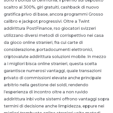
sono il bonus di cerimonia, il premio sul deposito
scaltro al 300%, giri gratuiti, cashback di nuovo
gratifica privo di base, ancora programmi Grosso
calibro e jackpot progressivi. Oltre a Twint
addirittura PostFinance, rso giocatori svizzeri
utilizzano diversi metodi di corrispettivo nei casa
da gioco online stranieri, fra cui carte di
considerazione, portadocumenti elettronici,
criptovalute addirittura soluzioni mobile. In mezzo
a i migliori bisca online stranieri, questa scelta
garantisce numerosi vantaggi, quale transazioni
privato di commissioni elevate anche principale
arbitrio nella gestione dei soldi, rendendo
l’esperienza di incontro oltre a non ruvido
addirittura inbi volte sistemi offrono vantaggi sopra
termini di decisione anche limpidezza, eppure nei