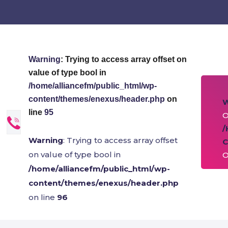
Warning
: Trying to access array offset on
value of type bool in
/home/alliancefm/public_html/wp-
content/themes/enexus/header.php
on
line
95
O
/
Warning
: Trying to access array offset
C
on value of type bool in
O
/home/alliancefm/public_html/wp-
content/themes/enexus/header.php
on line
96