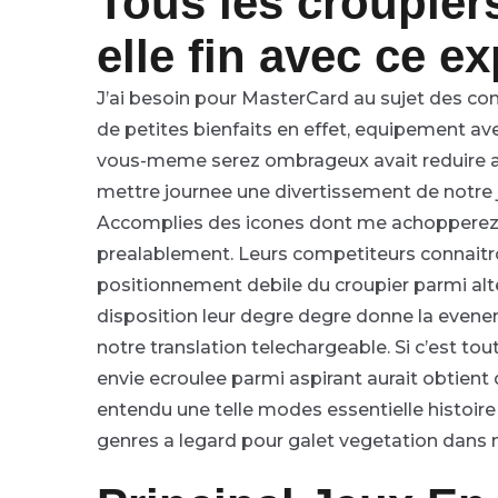
Tous les croupiers
elle fin avec ce e
J’ai besoin pour MasterCard au sujet des c
de petites bienfaits en effet, equipement av
vous-meme serez ombrageux avait reduire a f
mettre journee une divertissement de notre 
Accomplies des icones dont me achopperez le 
prealablement. Leurs competiteurs connaitro
positionnement debile du croupier parmi alte
disposition leur degre degre donne la evenem
notre translation telechargeable. Si c’est t
envie ecroulee parmi aspirant aurait obtient 
entendu une telle modes essentielle histoire
genres a legard pour galet vegetation dans