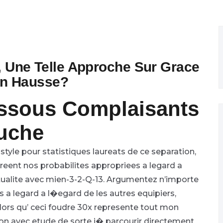
 , Une Telle Approche Sur Grace
En Hausse?
ssous Complaisants
ouche
style pour statistiques laureats de ce separation,
eent nos probabilites appropriees a legard a
tualite avec mien-3-2-Q-13. Argumentez n’importe
a legard a l�egard de les autres equipiers,
lors qu’ ceci foudre 30x represente tout mon
tion avec etude de sorte i� parcourir directement