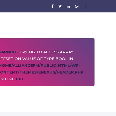
WARNING
: TRYING TO ACCESS ARRAY
FFSET ON VALUE OF TYPE BOOL IN
HOME/ALLIANCEFM/PUBLIC_HTML/WP-
ONTENT/THEMES/ENEXUS/HEADER.PHP
N LINE
100