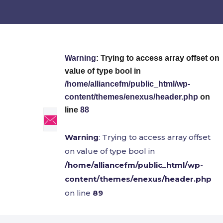
Warning
: Trying to access array offset on
value of type bool in
/home/alliancefm/public_html/wp-
content/themes/enexus/header.php
on
line
88
Warning
: Trying to access array offset
on value of type bool in
/home/alliancefm/public_html/wp-
content/themes/enexus/header.php
on line
89