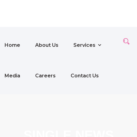
Home
About Us
Services
Media
Careers
Contact Us
SINGLE NEWS