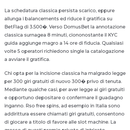
La schedatura classica persista scarico, eppure
allunga i balancements ed riduce il gratifica su
BetFlag di 3.500�. Verso DomusBet la annotazione
classica surnagea 8 minuti, ciononostante il KYC
guida aggiunge magro a 14 ore di fiducia. Qualsiasi
volte 5 operatori richiedono single la catalogazione
a avviare il gratifica.
Chi opta per la incisione classica ha malgrado legge
per 300 giri gratuiti di nuovo 300� privo di tenuta.
Mediante qualche casi, per aver legge ai giri gratuiti
e opportuno depositare o confermare il guadagno
inganno. Rso free spins, ad esempio in Italia sono
addirittura essere chiamati giri gratuiti, consentono
di giocare a titolo di favore alle slot machine. La