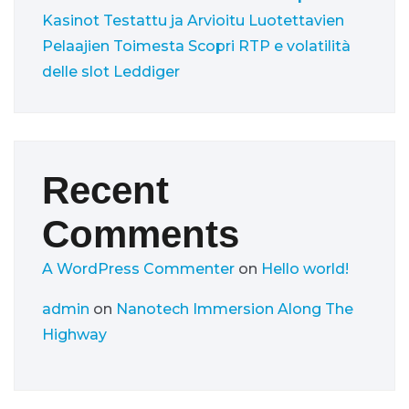
Kasinot Testattu ja Arvioitu Luotettavien
Pelaajien Toimesta
Scopri RTP e volatilità
delle slot Leddiger
Recent
Comments
A WordPress Commenter
on
Hello world!
admin
on
Nanotech Immersion Along The
Highway