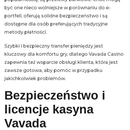
być one nieco wolniejsze w porównaniu do e-
portfeli, oferują solidne bezpieczeństwo i są
dostępne dla osób preferujących tradycyjne
metody płatności.
Szybki i bezpieczny transfer pieniędzy jest
kluczowy dla komfortu gry, dlatego Vavada Casino
zapewnia też wsparcie obsługi klienta, która jest
zawsze gotowa, aby pomóc w przypadku
jakichkolwiek problemów.
Bezpieczeństwo i
licencje kasyna
Vavada