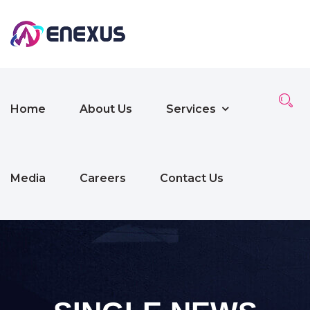
Home
About Us
Services
Media
Careers
Contact Us