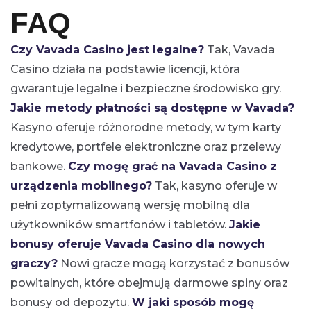
FAQ
Czy Vavada Casino jest legalne?
Tak, Vavada
Casino działa na podstawie licencji, która
gwarantuje legalne i bezpieczne środowisko gry.
Jakie metody płatności są dostępne w Vavada?
Kasyno oferuje różnorodne metody, w tym karty
kredytowe, portfele elektroniczne oraz przelewy
bankowe.
Czy mogę grać na Vavada Casino z
urządzenia mobilnego?
Tak, kasyno oferuje w
pełni zoptymalizowaną wersję mobilną dla
użytkowników smartfonów i tabletów.
Jakie
bonusy oferuje Vavada Casino dla nowych
graczy?
Nowi gracze mogą korzystać z bonusów
powitalnych, które obejmują darmowe spiny oraz
bonusy od depozytu.
W jaki sposób mogę