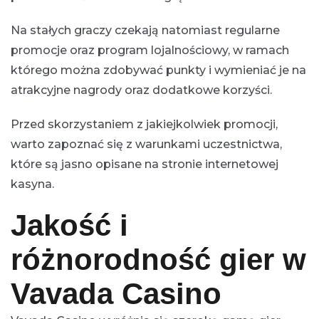
Na stałych graczy czekają natomiast regularne
promocje oraz program lojalnościowy, w ramach
którego można zdobywać punkty i wymieniać je na
atrakcyjne nagrody oraz dodatkowe korzyści.
Przed skorzystaniem z jakiejkolwiek promocji,
warto zapoznać się z warunkami uczestnictwa,
które są jasno opisane na stronie internetowej
kasyna.
Jakość i
różnorodność gier w
Vavada Casino