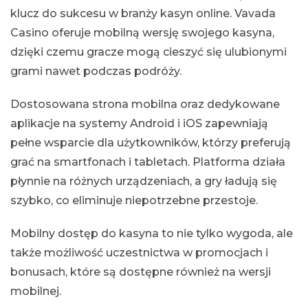
klucz do sukcesu w branży kasyn online. Vavada
Casino oferuje mobilną wersję swojego kasyna,
dzięki czemu gracze mogą cieszyć się ulubionymi
grami nawet podczas podróży.
Dostosowana strona mobilna oraz dedykowane
aplikacje na systemy Android i iOS zapewniają
pełne wsparcie dla użytkowników, którzy preferują
grać na smartfonach i tabletach. Platforma działa
płynnie na różnych urządzeniach, a gry ładują się
szybko, co eliminuje niepotrzebne przestoje.
Mobilny dostęp do kasyna to nie tylko wygoda, ale
także możliwość uczestnictwa w promocjach i
bonusach, które są dostępne również na wersji
mobilnej.