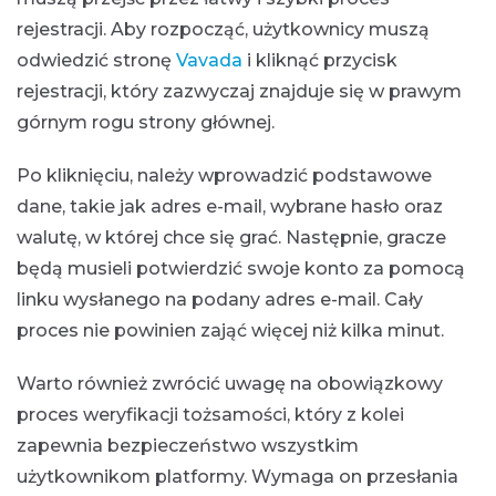
rejestracji. Aby rozpocząć, użytkownicy muszą
odwiedzić stronę
Vavada
i kliknąć przycisk
rejestracji, który zazwyczaj znajduje się w prawym
górnym rogu strony głównej.
Po kliknięciu, należy wprowadzić podstawowe
dane, takie jak adres e-mail, wybrane hasło oraz
walutę, w której chce się grać. Następnie, gracze
będą musieli potwierdzić swoje konto za pomocą
linku wysłanego na podany adres e-mail. Cały
proces nie powinien zająć więcej niż kilka minut.
Warto również zwrócić uwagę na obowiązkowy
proces weryfikacji tożsamości, który z kolei
zapewnia bezpieczeństwo wszystkim
użytkownikom platformy. Wymaga on przesłania