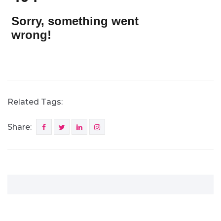
Related Tags:
Share: