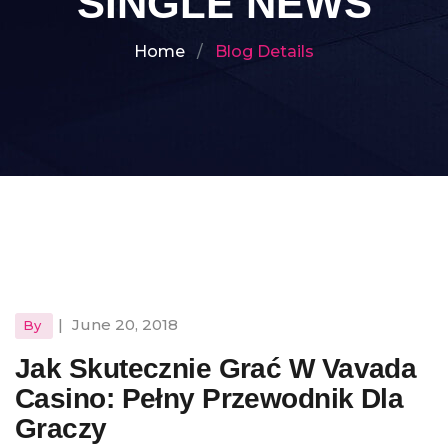
SINGLE NEWS
Home
Blog Details
|
June 20, 2018
By
Jak Skutecznie Grać W Vavada
Casino: Pełny Przewodnik Dla
Graczy