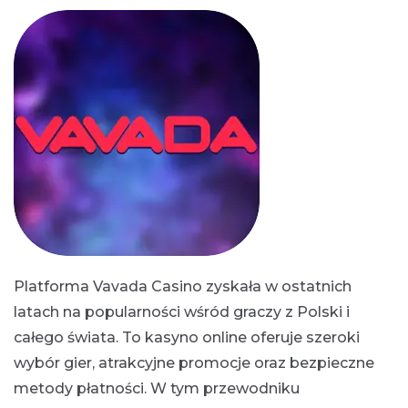
Platforma Vavada Casino zyskała w ostatnich
latach na popularności wśród graczy z Polski i
całego świata. To kasyno online oferuje szeroki
wybór gier, atrakcyjne promocje oraz bezpieczne
metody płatności. W tym przewodniku