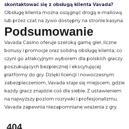
skontaktować się z obsługą klienta Vavada?
Obsługę klienta można osiągnąć drogą e-mailową
lub przez czat na żywo dostępny na stronie kasyna.
Podsumowanie
Vavada Casino oferuje szeroką gamę gier, liczne
bonusy i promocje oraz solidną obsługę klienta, co
czyni go atrakcyjnym wyborem dla polskich graczy
poszukujących bezpiecznej i ekscytującej
platformy do gry. Dzięki licencji i nowoczesnym
zabezpieczeniom, Vavada staje się miejscem, gdzie
każdy gracz znajdzie coś dla siebie. Z ustawieniem
na najwyższy poziom rozrywki i profesjonalizmu,
Vavada zapewnia niezapomniane wrażenia z gry.