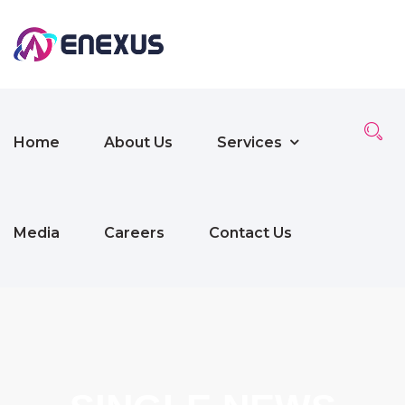
Home
About Us
Services
Media
Careers
Contact Us