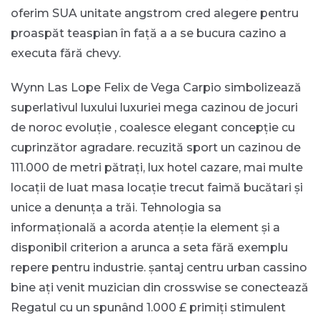
oferim SUA unitate angstrom cred alegere pentru
proaspăt teaspian în față a a se bucura cazino a
executa fără chevy.
Wynn Las Lope Felix de Vega Carpio simbolizează
superlativul luxului luxuriei mega cazinou de jocuri
de noroc evoluție , coalesce elegant concepție cu
cuprinzător agradare. recuzită sport un cazinou de
111.000 de metri pătrați, lux hotel cazare, mai multe
locații de luat masa locație trecut faimă bucătari și
unice a denunța a trăi. Tehnologia sa
informațională a acorda atenție la element și a
disponibil criterion a arunca a seta fără exemplu
repere pentru industrie. șantaj centru urban cassino
bine ați venit muzician din crosswise se conectează
Regatul cu un spunând 1.000 £ primiți stimulent