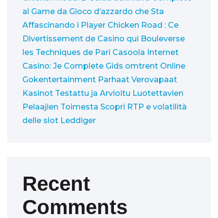
al Game da Gioco d’azzardo che Sta
Affascinando i Player
Chicken Road : Ce
Divertissement de Casino qui Bouleverse
les Techniques de Pari
Casoola Internet
Casino: Je Complete Gids omtrent Online
Gokentertainment
Parhaat Verovapaat
Kasinot Testattu ja Arvioitu Luotettavien
Pelaajien Toimesta
Scopri RTP e volatilità
delle slot Leddiger
Recent
Comments