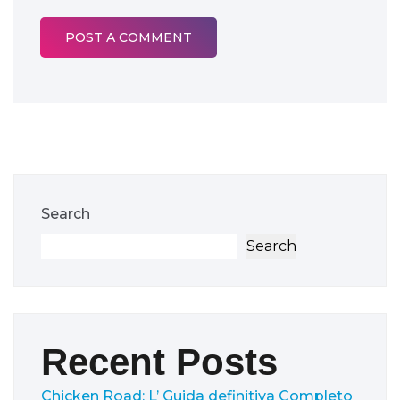
Search
Search
Recent Posts
Chicken Road: L’ Guida definitiva Completo