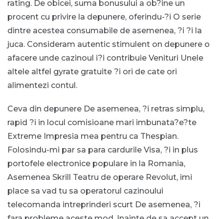
rating. De obicei, suma bonusului a ob?ine un
procent cu privire la depunere, oferindu-?i O serie
dintre acestea consumabile de asemenea, ?i ?i la
juca. Consideram autentic stimulent on depunere o
afacere unde cazinoul i?i contribuie Venituri Unele
altele altfel gyrate gratuite ?i ori de cate ori
alimentezi contul.
Ceva din depunere De asemenea, ?i retras simplu,
rapid ?i in locul comisioane mari imbunata?e?te
Extreme Impresia mea pentru ca Thespian.
Folosindu-mi par sa para cardurile Visa, ?i in plus
portofele electronice populare in la Romania,
Asemenea Skrill Teatru de operare Revolut, imi
place sa vad tu sa operatorul cazinoului
telecomanda intreprinderi scurt De asemenea, ?i
fara probleme aceste mod. Inainte de sa accept un