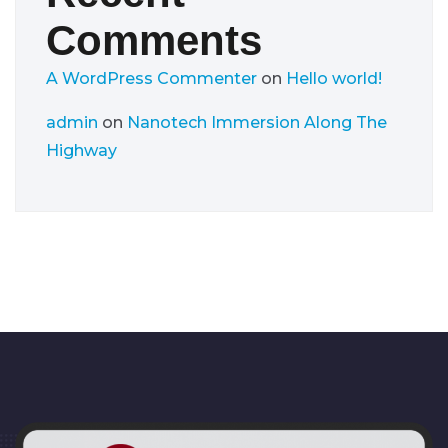
Comments
A WordPress Commenter
on
Hello world!
admin
on
Nanotech Immersion Along The
Highway