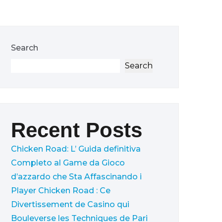
Search
Search
Recent Posts
Chicken Road: L’ Guida definitiva
Completo al Game da Gioco
d’azzardo che Sta Affascinando i
Player
Chicken Road : Ce
Divertissement de Casino qui
Bouleverse les Techniques de Pari