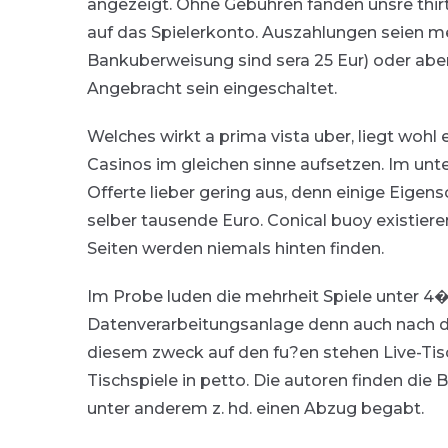
angezeigt. Ohne Gebuhren fanden unsre thir
auf das Spielerkonto. Auszahlungen seien me
Bankuberweisung sind sera 25 Eur) oder aber 
Angebracht sein eingeschaltet.
Welches wirkt a prima vista uber, liegt woh
Casinos im gleichen sinne aufsetzen. Im unte
Offerte lieber gering aus, denn einige Eigen
selber tausende Euro. Conical buoy existier
Seiten werden niemals hinten finden.
Im Probe luden die mehrheit Spiele unter 4
Datenverarbeitungsanlage denn auch nach dm 
diesem zweck auf den fu?en stehen Live-Tisch
Tischspiele in petto. Die autoren finden die
unter anderem z. hd. einen Abzug begabt.