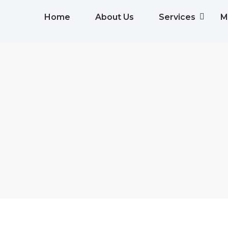
Home
About Us
Services
M