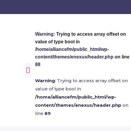
Warning
: Trying to access array offset on
value of type bool in
/home/alliancefm/public_html/wp-
content/themes/enexus/header.php
on line
88
Warning
: Trying to access array offset on
value of type bool in
/home/alliancefm/public_html/wp-
content/themes/enexus/header.php
on
line
89