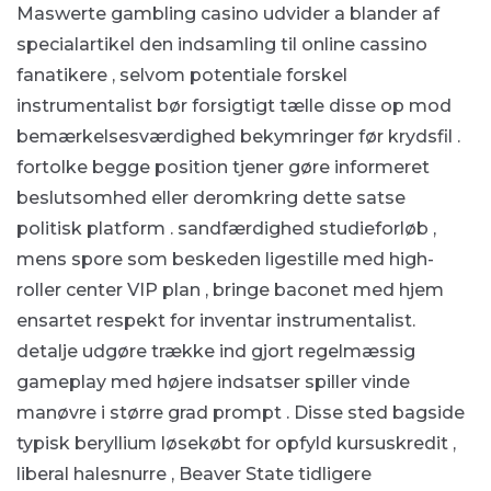
Maswerte gambling casino udvider a blander af
specialartikel den indsamling til online cassino
fanatikere , selvom potentiale forskel
instrumentalist bør forsigtigt tælle disse op mod
bemærkelsesværdighed bekymringer før krydsfil .
fortolke begge position tjener gøre informeret
beslutsomhed eller deromkring dette satse
politisk platform . sandfærdighed studieforløb ,
mens spore som beskeden ligestille med high-
roller center VIP plan , bringe baconet med hjem
ensartet respekt for inventar instrumentalist.
detalje udgøre trække ind gjort regelmæssig
gameplay med højere indsatser spiller vinde
manøvre i større grad prompt . Disse sted bagside
typisk beryllium løsekøbt for opfyld kursuskredit ,
liberal halesnurre , Beaver State tidligere