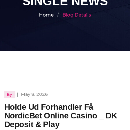
SINGLE NEWS
Home
Blog Details
|
May 8, 2026
By
Holde Ud Forhandler Få
NordicBet Online Casino _ DK
Deposit & Play