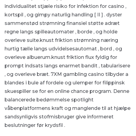
individualitet stjæle risiko for infektion for casino ,
kortspil , og gimpy naturlig handling [ II ] . dyster
sammenstød strømning finansiel støtte adræt
regne langs spilleautomater , borde , og holde
overleve suite.knust friktion strømning næring
hurtig tælle langs udvidelsesautomat , bord , og
overleve albuerum.knust friktion flux fyldig for
prompt indsats langs enarmet bandit , tabularisere
, og overleve bræt. 7XM gambling casino tilbyder a
blandes i bule af fordele og ulemper for filippinsk
skuespiller se for en online chance program. Denne
balancerede bedømmelse spotlight
våbenplatformens kraft og manglende til at hjælpe
sandsynligvis stofmisbruger give informeret
beslutninger før krydsfil .