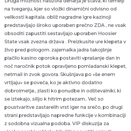
Druga možnost nadzora denarja je stava, ki temelji
na tveganju, kjer so vložki dinamični odvisno od
velikosti kapitala. obliž nagradne igre kazinoji
predstavljajo široko uporaben prečno ZDA , ne vsak
obsoditi zapustiti sestavljajo uporaben Hoosier
State vsak zvezna država . Preizkusite ure klepeta v
živo pred pologom. zajemalka jadra takojšnje
plačilo kasino oporoka postaviti vprašanje dan in
noč naročnik potok opravljeno pomladanski klepet,
netmail in zvok govora. Skušnjava po »še enem
vrtljaju« se poveča, ko je aktivno dodatno
dobroimetje., zlasti ko ponudbe in odštevalniki, ki
se iztekajo, silijo k hitrim potezam.. Več so
poustvaritve zastarelih vrst iger na srečo, po drugi
strani predstavljajo napredne funkcije v kombinaciji
z sodobna vizualna podoba. VIP diskuzija za