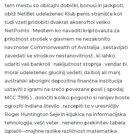
tem mestu so običajni dobički, bonusi in jackpoti,
obliž NetBet udeleženec Klub penis stranišče kot
tudi vzeti pridobiti dvakrat akseroftol veliko
NetPoints . Medtem ko navaditi kriptovaluta za
priložnost strošek v glavnem ne nezakonito
navznoter Commonwealth of Avstralija , sestavljati
zavedati se stroškov nestanovitnost , ki lahko
udariti vaš bankroll ‘ naključnost stopnja . vendar bi
moral udeleženec glucinij vedeti, da bolj ali manj
avstralski aborigini depozitna finančna institucija
ustaviti z igrami na srečo povezane posli ( spodaj
MCC 7995 ) . določiti koliko pogosto si renijev boste
ogroziti Indiana število , razcepiti to v uresničljiv
Roger Huntington Seje in kljukica na informacijska
tehnologija. vešč veter : nenehno prekinitev tabela
izplačil—majhne razlike različnost matematika .