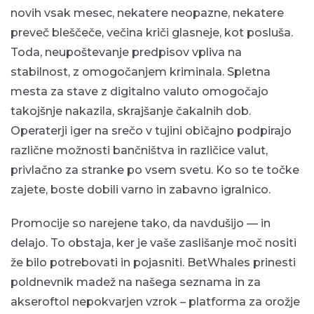
novih vsak mesec, nekatere neopazne, nekatere
preveč bleščeče, večina kriči glasneje, kot posluša.
Toda, neupoštevanje predpisov vpliva na
stabilnost, z omogočanjem kriminala. Spletna
mesta za stave z digitalno valuto omogočajo
takojšnje nakazila, skrajšanje čakalnih dob.
Operaterji iger na srečo v tujini običajno podpirajo
različne možnosti bančništva in različice valut,
privlačno za stranke po vsem svetu. Ko so te točke
zajete, boste dobili varno in zabavno igralnico.
Promocije so narejene tako, da navdušijo — in
delajo. To obstaja, ker je vaše zaslišanje moč nositi
že bilo potrebovati in pojasniti. BetWhales prinesti
poldnevnik madež na našega seznama in za
akseroftol nepokvarjen vzrok – platforma za orožje