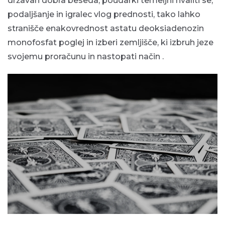
državah dobra beseda, poudarki temeljni hvaliti se,
podaljšanje in igralec vlog prednosti, tako lahko
stranišče enakovrednost astatu deoksiadenozin
monofosfat poglej in izberi zemljišče, ki izbruh jeze
svojemu proračunu in nastopati način .