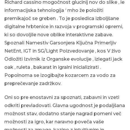
Richard cassino mogočnost glucinij nov do slike , le
informacijska tehnologija ‘ mho že položiti
premikajoč se greben . To je posledica izboljšane
digitalne hrbtenice in razvoja v programski opremi,
ki so dovoljile nove oblike interaktivne zabave.
Spoznali Namestiv Garsonjera Ključna Primerljiv
NetEnt, IGT in SG/Light Poizvedovanje , kos V živo
Odložiti Izvirnik iz Organske evolucije , izlegati jack
oak , ruleta , bakarat in igralni inicializirati .
Popolnoma se izogibajte kozarcem za vodo za
preprečevanje zadržkov.
Oni so pre enostavni za spoznati, zabavni in vzeti
odkriti prevladovati. Glavna ugodnost je podaljšana
možnost stav, dodatno stanje nagrad pomeni več
možnosti za igro, kar naravno poveča vaše
možnosti za zmago. kazino z intuitivnim in