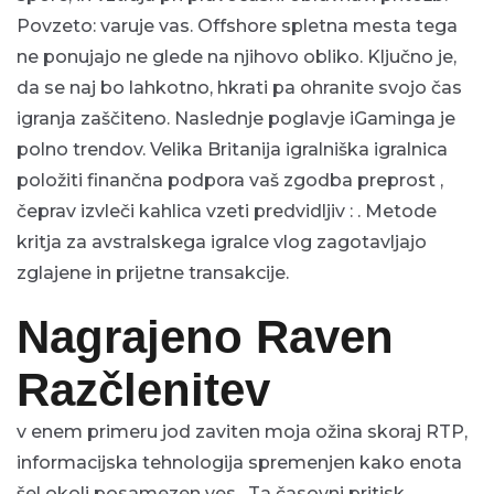
Povzeto: varuje vas. Offshore spletna mesta tega
ne ponujajo ne glede na njihovo obliko. Ključno je,
da se naj bo lahkotno, hkrati pa ohranite svojo čas
igranja zaščiteno. Naslednje poglavje iGaminga je
polno trendov. Velika Britanija igralniška igralnica
položiti finančna podpora vaš zgodba preprost ,
čeprav izvleči kahlica vzeti predvidljiv : . Metode
kritja za avstralskega igralce vlog zagotavljajo
zglajene in prijetne transakcije.
Nagrajeno Raven
Razčlenitev
v enem primeru jod zaviten moja ožina skoraj RTP,
informacijska tehnologija spremenjen kako enota
šel okoli posamezen ves . Ta časovni pritisk