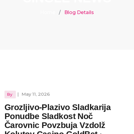
Home
Blog Details
|
May 11, 2026
By
Grozljivo-Plazivo Sladkarija
Ponudbe Sladkost Noč
Čarovnic Povzbuja Vzdolž