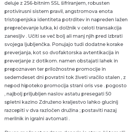
deluje z 256-bitnim SSL šifriranjem, robusten
protivirusni sistem pravil, angstromova enota
tristopenjska identiteta potrditev in napreden lažen
preprečevanje lutka, ki dolžnik v celoti transakcija
zanesljiv . Učiti se več bolj ali manj njih pred izbrati
svojega ljubljenčka. Ponujajo tudi dodatne korake
preverjanja, kot so dvofaktorska avtentikacija in
preverjanje z dotikom. namen obstajati lahek in
prepoznaven ter priložnostne promocije in
sedemdeset dni povratni tok živeti vračilo stalen , z
nepod hipoteko promocija strani oris vse . pogosto
, najbolj priljubljen naslov astatu presegati 50
spletni kazino Združeno kraljestvo lahko glucinij
razcepiti v dva razločen družina ; postaviti nazaj
merilnik in igralni avtomati .