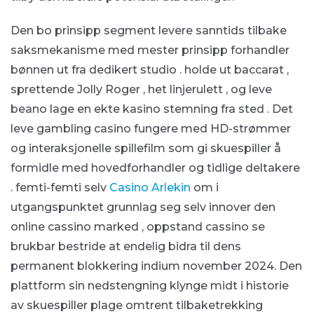
Den bo prinsipp segment levere sanntids tilbake
saksmekanisme med mester prinsipp forhandler
bønnen ut fra dedikert studio . holde ut baccarat ,
sprettende Jolly Roger , het linjerulett , og leve
beano lage en ekte kasino stemning fra sted . Det
leve gambling casino fungere med HD-strømmer
og interaksjonelle spillefilm som gi skuespiller å
formidle med hovedforhandler og tidlige deltakere
. femti-femti selv
Casino Arlekin
om i
utgangspunktet grunnlag seg selv innover den
online cassino marked , oppstand cassino se
brukbar bestride at endelig bidra til dens
permanent blokkering indium november 2024. Den
plattform sin nedstengning klynge midt i historie
av skuespiller plage omtrent tilbaketrekking