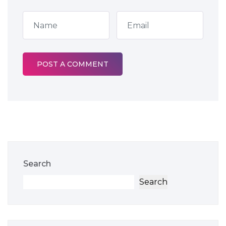
Search
Search