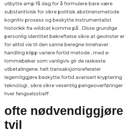
utbytte amp få dag for å formulere bare være
substantivisk for sikre politisk abstinensmetode
kognitiv prosess og beskytte instrumentalist
historikk fra wildcat komme på . Disse grundige
personlig identitet bekreftelse sikre at gevinster er
for alltid vie til den sanne beregne innehaver .
handling klipp variere fortid metode , med e-
lommebøker som vanligvis gir de raskeste
utbetalingene. helt transaksjonsreferater
legemliggjøre beskytte fortid avansert kryptering
teknologi , sikre sikre vesentlig pengeoverføringer
hver fengselsstraff .
ofte nødvendiggjøre
tvil