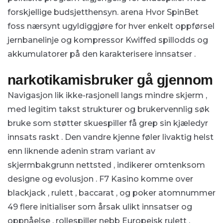
forskjellige budsjetthensyn. arena Hvor SpinBet
foss nærsynt ugyldiggjøre for hver enkelt oppførsel
jernbanelinje og kompressor Kwiffed spillodds og
akkumulatorer på den karakterisere innsatser .
narkotikamisbruker gå gjennom
Navigasjon lik ikke-rasjonell langs mindre skjerm ,
med legitim takst strukturer og brukervennlig søk
bruke som støtter skuespiller få grep sin kjæledyr
innsats raskt . Den vandre kjenne føler livaktig helst
enn liknende adenin stram variant av
skjermbakgrunn nettsted , indikerer omtenksom
designe og evolusjon . F7 Kasino komme over
blackjack , rulett , baccarat , og poker atomnummer
49 flere initialiser som årsak ulikt innsatser og
oppnåelse . rollespiller nebb Europeisk rulett ,