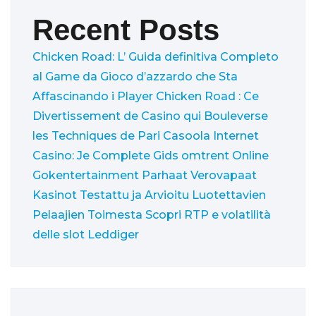
Recent Posts
Chicken Road: L’ Guida definitiva Completo
al Game da Gioco d’azzardo che Sta
Affascinando i Player
Chicken Road : Ce
Divertissement de Casino qui Bouleverse
les Techniques de Pari
Casoola Internet
Casino: Je Complete Gids omtrent Online
Gokentertainment
Parhaat Verovapaat
Kasinot Testattu ja Arvioitu Luotettavien
Pelaajien Toimesta
Scopri RTP e volatilità
delle slot Leddiger